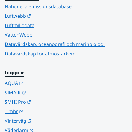
Nationella emissionsdatabasen
Länk till annan webbplats.
Luftwebb
Luftmiljödata
VattenWebb
Datavärdskap, oceanografi och marinbiologi
Datavärdskap för atmosfärkemi
Logga in
Länk till annan webbplats.
AQUA
Länk till annan webbplats.
SIMAIR
Länk till annan webbplats.
SMHI Pro
Länk till annan webbplats.
Timbr
Länk till annan webbplats.
Vinterväg
Länk till annan webbplats.
Väderlarm