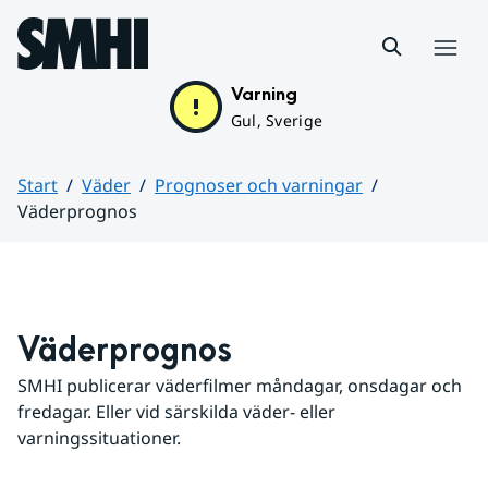
Hoppa till sidans innehåll
Meny
Varning
Gul, Sverige
Start
Väder
Prognoser och varningar
Väderprognos
Huvudinnehåll
Väderprognos
SMHI publicerar väderfilmer måndagar, onsdagar och 
fredagar. Eller vid särskilda väder- eller 
varningssituationer.