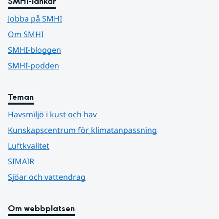
SMHI-länkar
Jobba på SMHI
Om SMHI
SMHI-bloggen
SMHI-podden
Teman
Havsmiljö i kust och hav
Kunskapscentrum för klimatanpassning
Luftkvalitet
SIMAIR
Sjöar och vattendrag
Om webbplatsen