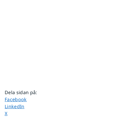
Dela sidan på
:
Dela sidan på
Facebook
Dela sidan på
LinkedIn
Dela sidan på
X