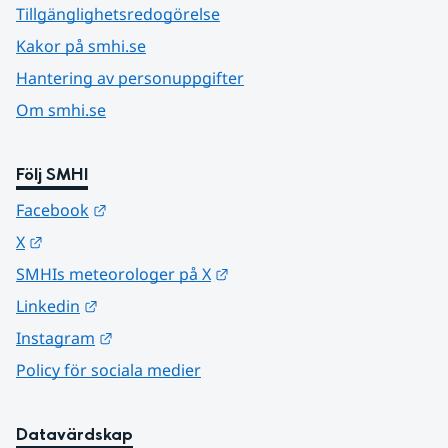
Tillgänglighetsredogörelse
Kakor på smhi.se
Hantering av personuppgifter
Om smhi.se
Följ SMHI
Länk till annan webbplats.
Facebook
Länk till annan webbplats.
X
Länk till annan webbplats.
SMHIs meteorologer på X
Länk till annan webbplats.
Linkedin
Länk till annan webbplats.
Instagram
Policy för sociala medier
Datavärdskap