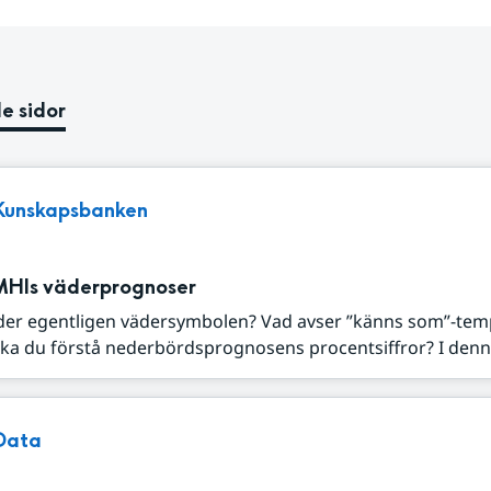
e sidor
Kunskapsbanken
MHIs väderprognoser
der egentligen vädersymbolen? Vad avser ”känns som”-tem
ka du förstå nederbördsprognosens procentsiffror? I denna
Data