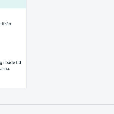
tifrån 
i både tid 
rarna.