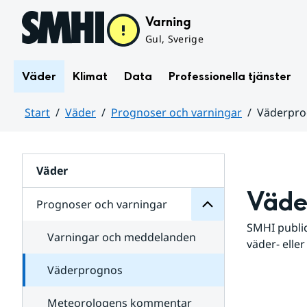
Hoppa till sidans innehåll
Varning
Gul, Sverige
Väder
Klimat
Data
Professionella tjänster
Start
Väder
Prognoser och varningar
Väderpr
varningar
och
Huvudinnehåll
Prognoser
för
Undersidor
Väder
Väde
Prognoser och varningar
SMHI public
Varningar och meddelanden
väder- eller
Väderprognos
Meteorologens kommentar