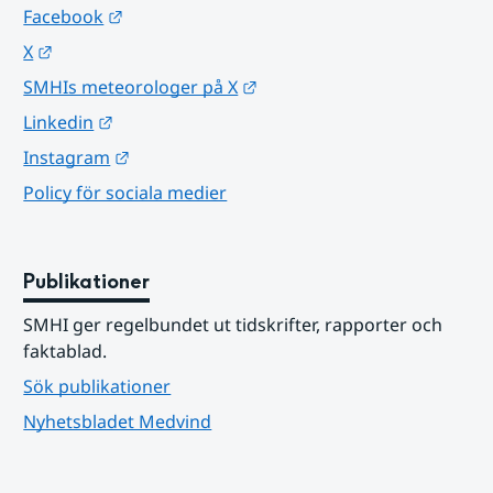
Länk till annan webbplats.
Facebook
Länk till annan webbplats.
X
Länk till annan webbplats.
SMHIs meteorologer på X
Länk till annan webbplats.
Linkedin
Länk till annan webbplats.
Instagram
Policy för sociala medier
Publikationer
SMHI ger regelbundet ut tidskrifter, rapporter och 
faktablad.
Sök publikationer
Nyhetsbladet Medvind