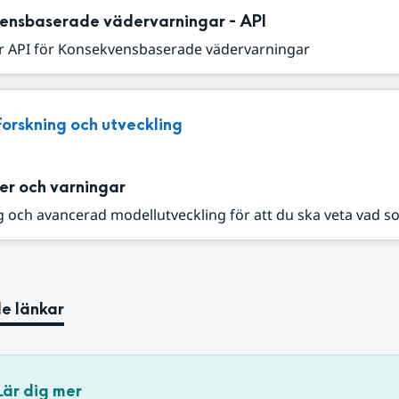
ensbaserade vädervarningar - API
r API för Konsekvensbaserade vädervarningar
Forskning och utveckling
er och varningar
 och avancerad modellutveckling för att du ska veta vad s
e länkar
Lär dig mer