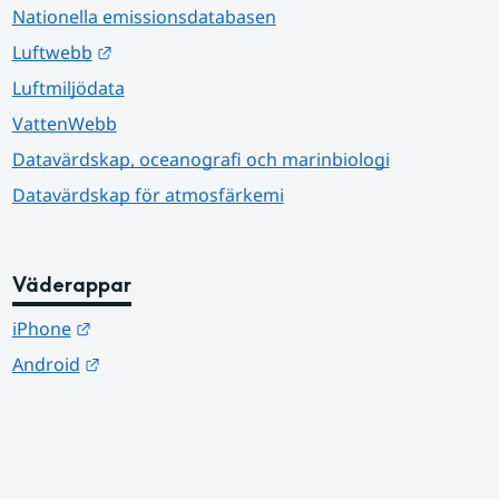
Nationella emissionsdatabasen
Länk till annan webbplats.
Luftwebb
Luftmiljödata
VattenWebb
Datavärdskap, oceanografi och marinbiologi
Datavärdskap för atmosfärkemi
Väderappar
Länk till annan webbplats.
iPhone
Länk till annan webbplats.
Android