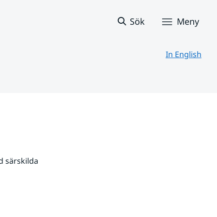
Sök
Meny
In English
 särskilda 