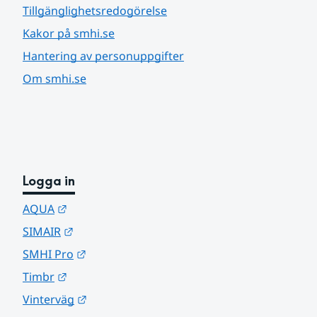
Tillgänglighetsredogörelse
Kakor på smhi.se
Hantering av personuppgifter
Om smhi.se
Logga in
Länk till annan webbplats.
AQUA
Länk till annan webbplats.
SIMAIR
Länk till annan webbplats.
SMHI Pro
Länk till annan webbplats.
Timbr
Länk till annan webbplats.
Vinterväg