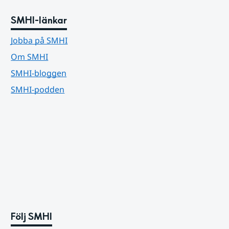
SMHI-länkar
Jobba på SMHI
Om SMHI
SMHI-bloggen
SMHI-podden
Följ SMHI