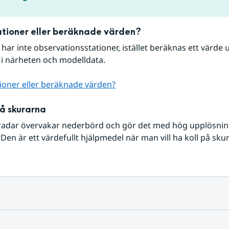
tioner eller beräknade värden?
r har inte observationsstationer, istället beräknas ett värde u
 i närheten och modelldata.
ioner eller beräknade värden?
på skurarna
radar övervakar nederbörd och gör det med hög upplösning 
Den är ett värdefullt hjälpmedel när man vill ha koll på sku