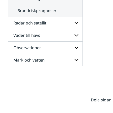
Brandriskprognoser
Radar och satellit
Väder till havs
Undersidor
för
Radar
Observationer
Undersidor
och
för
satellit
Väder
Mark och vatten
Undersidor
till
för
havs
Observationer
Undersidor
för
Mark
och
vatten
Dela sidan