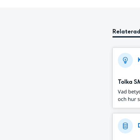
Relaterad
Tolka S
Vad bety
och hur s