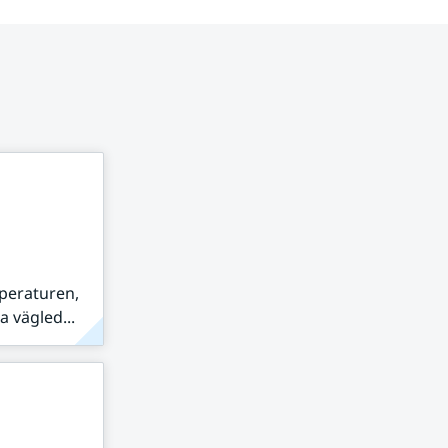
peraturen,
 vägled...