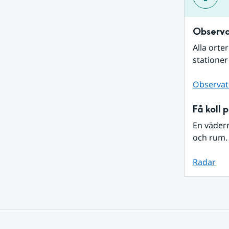
Observa
Alla orte
stationer
Observat
Få koll 
En väder
och rum. 
Radar