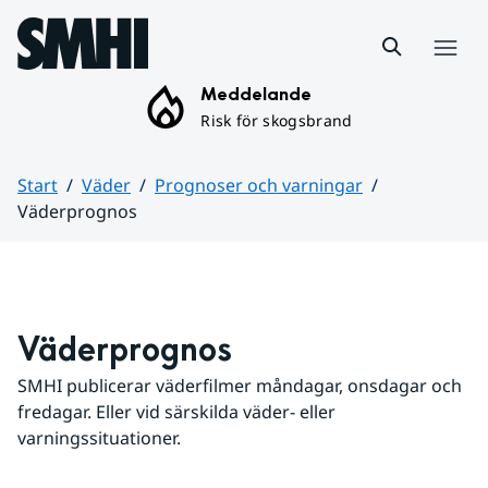
Hoppa till sidans innehåll
Meny
Meddelande
Risk för skogsbrand
Start
Väder
Prognoser och varningar
Väderprognos
Huvudinnehåll
Väderprognos
SMHI publicerar väderfilmer måndagar, onsdagar och 
fredagar. Eller vid särskilda väder- eller 
varningssituationer.