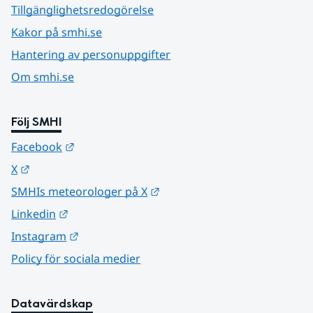
Tillgänglighetsredogörelse
Kakor på smhi.se
Hantering av personuppgifter
Om smhi.se
Följ SMHI
Länk till annan webbplats.
Facebook
Länk till annan webbplats.
X
Länk till annan webbplats.
SMHIs meteorologer på X
Länk till annan webbplats.
Linkedin
Länk till annan webbplats.
Instagram
Policy för sociala medier
Datavärdskap