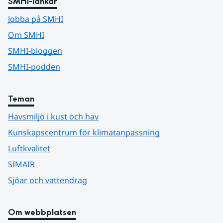
SMHI-länkar
Jobba på SMHI
Om SMHI
SMHI-bloggen
SMHI-podden
Teman
Havsmiljö i kust och hav
Kunskapscentrum för klimatanpassning
Luftkvalitet
SIMAIR
Sjöar och vattendrag
Om webbplatsen