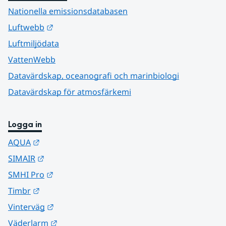
Nationella emissionsdatabasen
Länk till annan webbplats.
Luftwebb
Luftmiljödata
VattenWebb
Datavärdskap, oceanografi och marinbiologi
Datavärdskap för atmosfärkemi
Logga in
Länk till annan webbplats.
AQUA
Länk till annan webbplats.
SIMAIR
Länk till annan webbplats.
SMHI Pro
Länk till annan webbplats.
Timbr
Länk till annan webbplats.
Vinterväg
Länk till annan webbplats.
Väderlarm