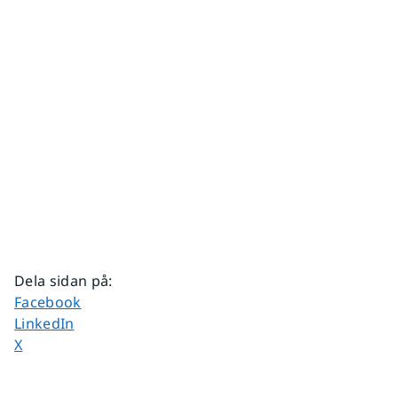
Dela sidan på
:
Dela sidan på
Facebook
Dela sidan på
LinkedIn
Dela sidan på
X