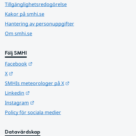
Tillgänglighetsredogörelse
Kakor på smhi.se
Hantering av personuppgifter
Om smhi.se
Följ SMHI
Länk till annan webbplats.
Facebook
Länk till annan webbplats.
X
Länk till annan webbplats.
SMHIs meteorologer på X
Länk till annan webbplats.
Linkedin
Länk till annan webbplats.
Instagram
Policy för sociala medier
Datavärdskap