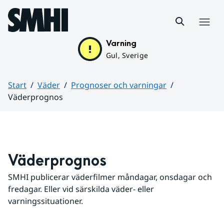
Hoppa till sidans innehåll
Meny
Varning
Gul, Sverige
Start
Väder
Prognoser och varningar
Väderprognos
Huvudinnehåll
Väderprognos
SMHI publicerar väderfilmer måndagar, onsdagar och 
fredagar. Eller vid särskilda väder- eller 
varningssituationer.