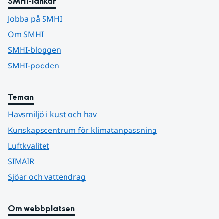
SMHI-länkar
Jobba på SMHI
Om SMHI
SMHI-bloggen
SMHI-podden
Teman
Havsmiljö i kust och hav
Kunskapscentrum för klimatanpassning
Luftkvalitet
SIMAIR
Sjöar och vattendrag
Om webbplatsen