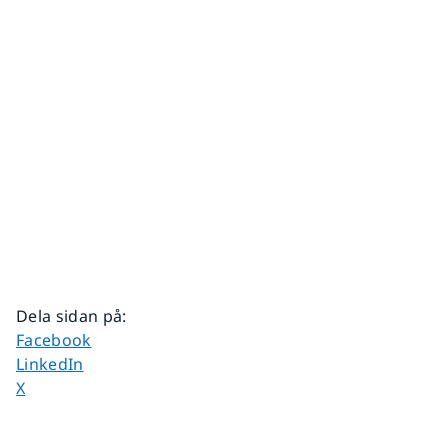
Dela sidan på
:
Dela sidan på
Facebook
Dela sidan på
LinkedIn
Dela sidan på
X