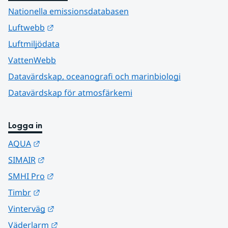
Nationella emissionsdatabasen
Länk till annan webbplats.
Luftwebb
Luftmiljödata
VattenWebb
Datavärdskap, oceanografi och marinbiologi
Datavärdskap för atmosfärkemi
Logga in
Länk till annan webbplats.
AQUA
Länk till annan webbplats.
SIMAIR
Länk till annan webbplats.
SMHI Pro
Länk till annan webbplats.
Timbr
Länk till annan webbplats.
Vinterväg
Länk till annan webbplats.
Väderlarm