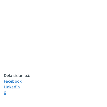
Dela sidan på
:
Dela sidan på
Facebook
Dela sidan på
LinkedIn
Dela sidan på
X