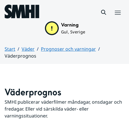
Hoppa till sidans innehåll
Meny
Varning
Gul, Sverige
Start
Väder
Prognoser och varningar
Väderprognos
Huvudinnehåll
Väderprognos
SMHI publicerar väderfilmer måndagar, onsdagar och 
fredagar. Eller vid särskilda väder- eller 
varningssituationer.