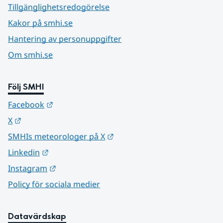
Tillgänglighetsredogörelse
Kakor på smhi.se
Hantering av personuppgifter
Om smhi.se
Följ SMHI
Länk till annan webbplats.
Facebook
Länk till annan webbplats.
X
Länk till annan webbplats.
SMHIs meteorologer på X
Länk till annan webbplats.
Linkedin
Länk till annan webbplats.
Instagram
Policy för sociala medier
Datavärdskap