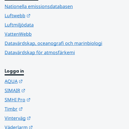
Nationella emissionsdatabasen
Länk till annan webbplats.
Luftwebb
Luftmiljödata
VattenWebb
Datavärdskap, oceanografi och marinbiologi
Datavärdskap för atmosfärkemi
Logga in
Länk till annan webbplats.
AQUA
Länk till annan webbplats.
SIMAIR
Länk till annan webbplats.
SMHI Pro
Länk till annan webbplats.
Timbr
Länk till annan webbplats.
Vinterväg
Länk till annan webbplats.
Väderlarm