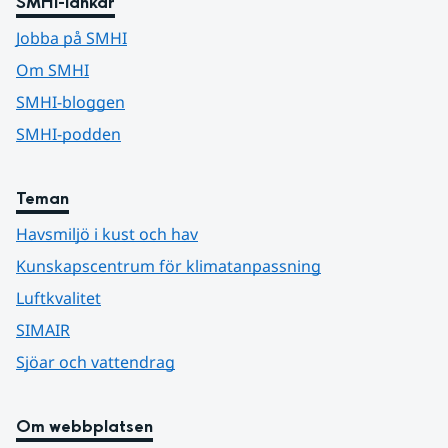
SMHI-länkar
Jobba på SMHI
Om SMHI
SMHI-bloggen
SMHI-podden
Teman
Havsmiljö i kust och hav
Kunskapscentrum för klimatanpassning
Luftkvalitet
SIMAIR
Sjöar och vattendrag
Om webbplatsen