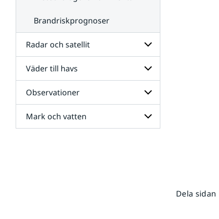
Brandriskprognoser
Radar och satellit
Väder till havs
Undersidor
för
Radar
Observationer
Undersidor
och
för
satellit
Väder
Mark och vatten
Undersidor
till
för
havs
Observationer
Undersidor
för
Mark
och
vatten
Dela sidan