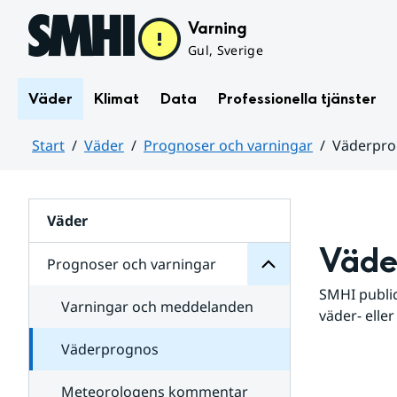
Hoppa till sidans innehåll
Varning
Gul, Sverige
Väder
Klimat
Data
Professionella tjänster
Start
Väder
Prognoser och varningar
Väderpr
varningar
och
Huvudinnehåll
Prognoser
för
Undersidor
Väder
Väde
Prognoser och varningar
SMHI public
Varningar och meddelanden
väder- eller
Väderprognos
Meteorologens kommentar