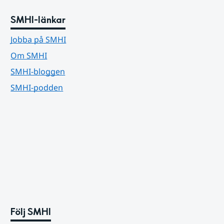
SMHI-länkar
Jobba på SMHI
Om SMHI
SMHI-bloggen
SMHI-podden
Följ SMHI