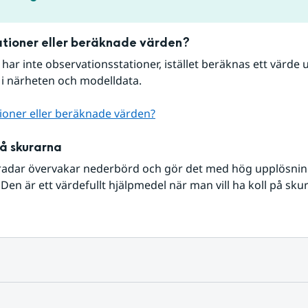
tioner eller beräknade värden?
r har inte observationsstationer, istället beräknas ett värde u
 i närheten och modelldata.
ioner eller beräknade värden?
på skurarna
radar övervakar nederbörd och gör det med hög upplösning 
Den är ett värdefullt hjälpmedel när man vill ha koll på sku