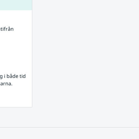
tifrån 
i både tid 
rarna.