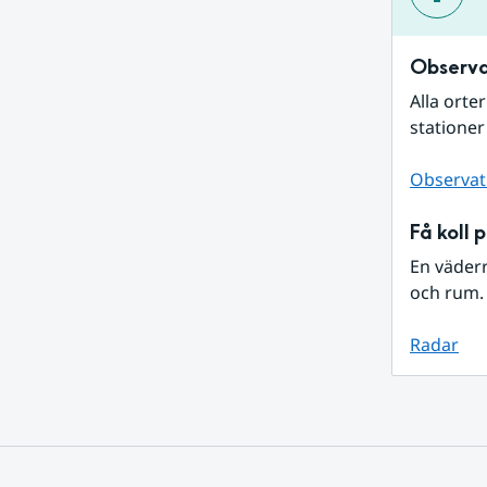
Observa
Alla orte
stationer
Observat
Få koll 
En väder
och rum. 
Radar