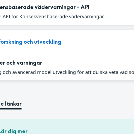
ensbaserade vädervarningar - API
r API för Konsekvensbaserade vädervarningar
Forskning och utveckling
er och varningar
 och avancerad modellutveckling för att du ska veta vad s
e länkar
Lär dig mer