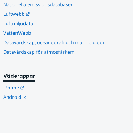
Nationella emissionsdatabasen
Länk till annan webbplats.
Luftwebb
Luftmiljödata
VattenWebb
Datavärdskap, oceanografi och marinbiologi
Datavärdskap för atmosfärkemi
Väderappar
Länk till annan webbplats.
iPhone
Länk till annan webbplats.
Android