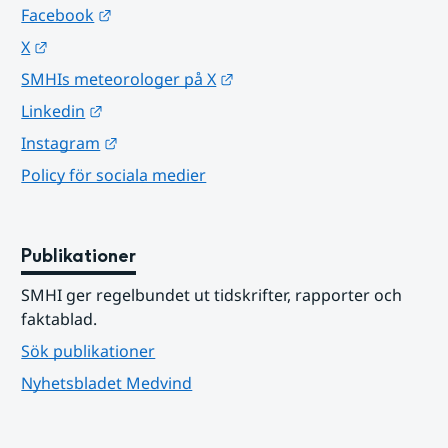
Länk till annan webbplats.
Facebook
Länk till annan webbplats.
X
Länk till annan webbplats.
SMHIs meteorologer på X
Länk till annan webbplats.
Linkedin
Länk till annan webbplats.
Instagram
Policy för sociala medier
Publikationer
SMHI ger regelbundet ut tidskrifter, rapporter och 
faktablad.
Sök publikationer
Nyhetsbladet Medvind