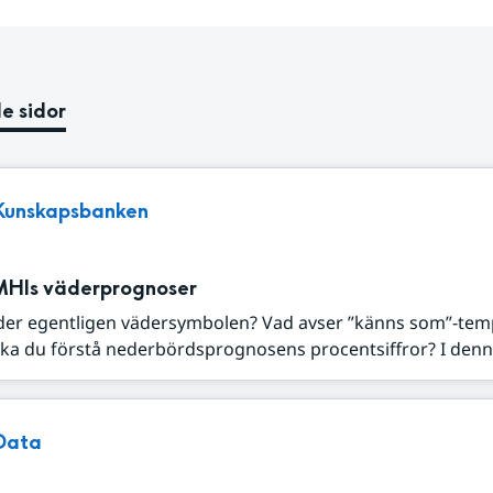
e sidor
Kunskapsbanken
MHIs väderprognoser
der egentligen vädersymbolen? Vad avser ”känns som”-tem
ka du förstå nederbördsprognosens procentsiffror? I denna
Data