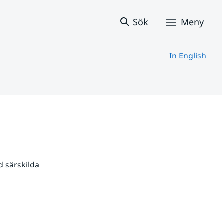
Sök
Meny
In English
 särskilda 