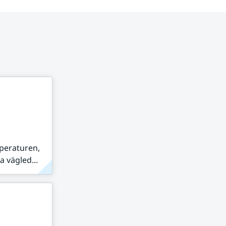
peraturen,
 vägled...