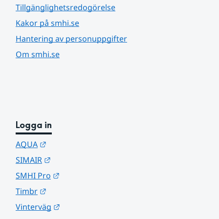
Tillgänglighetsredogörelse
Kakor på smhi.se
Hantering av personuppgifter
Om smhi.se
Logga in
Länk till annan webbplats.
AQUA
Länk till annan webbplats.
SIMAIR
Länk till annan webbplats.
SMHI Pro
Länk till annan webbplats.
Timbr
Länk till annan webbplats.
Vinterväg