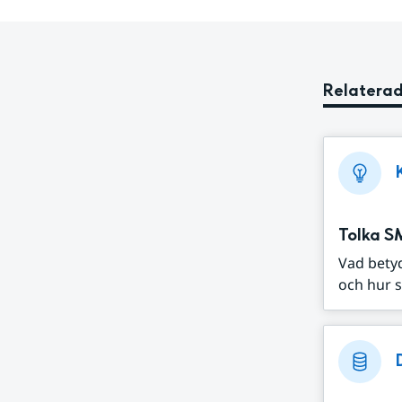
Relaterad
Tolka S
Vad bety
och hur s