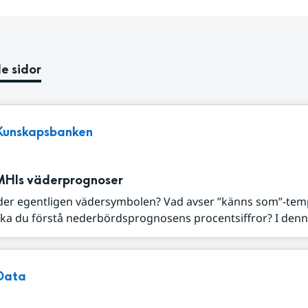
e sidor
Kunskapsbanken
MHIs väderprognoser
der egentligen vädersymbolen? Vad avser ”känns som”-tem
ka du förstå nederbördsprognosens procentsiffror? I denna
Data