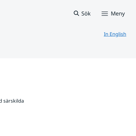
Sök
Meny
In English
 särskilda 