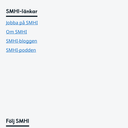
SMHI-länkar
Jobba på SMHI
Om SMHI
SMHI-bloggen
SMHI-podden
Följ SMHI