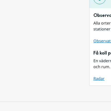
Observa
Alla orte
stationer
Observat
Få koll 
En väder
och rum. 
Radar