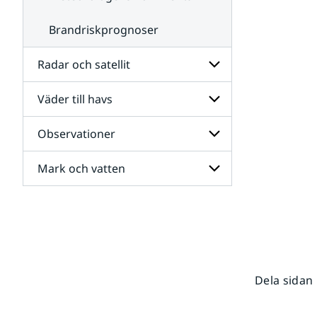
Brandriskprognoser
Radar och satellit
Väder till havs
Undersidor
för
Radar
Observationer
Undersidor
och
för
satellit
Väder
Mark och vatten
Undersidor
till
för
havs
Observationer
Undersidor
för
Mark
och
vatten
Dela sidan