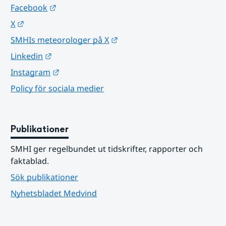
Länk till annan webbplats.
Facebook
Länk till annan webbplats.
X
Länk till annan webbplats.
SMHIs meteorologer på X
Länk till annan webbplats.
Linkedin
Länk till annan webbplats.
Instagram
Policy för sociala medier
Publikationer
SMHI ger regelbundet ut tidskrifter, rapporter och 
faktablad.
Sök publikationer
Nyhetsbladet Medvind