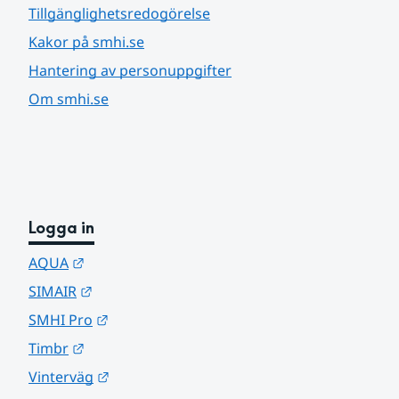
Tillgänglighetsredogörelse
Kakor på smhi.se
Hantering av personuppgifter
Om smhi.se
Logga in
Länk till annan webbplats.
AQUA
Länk till annan webbplats.
SIMAIR
Länk till annan webbplats.
SMHI Pro
Länk till annan webbplats.
Timbr
Länk till annan webbplats.
Vinterväg