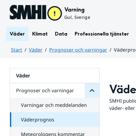
Hoppa till sidans innehåll
Varning
Gul, Sverige
Väder
Klimat
Data
Professionella tjänster
Start
Väder
Prognoser och varningar
Väderpr
varningar
och
Huvudinnehåll
Prognoser
för
Undersidor
Väder
Väde
Prognoser och varningar
SMHI public
Varningar och meddelanden
väder- eller
Väderprognos
Meteorologens kommentar