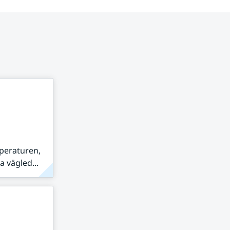
peraturen,
 vägled...