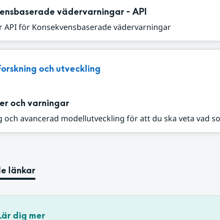
ensbaserade vädervarningar - API
r API för Konsekvensbaserade vädervarningar
Forskning och utveckling
er och varningar
 och avancerad modellutveckling för att du ska veta vad s
e länkar
Lär dig mer