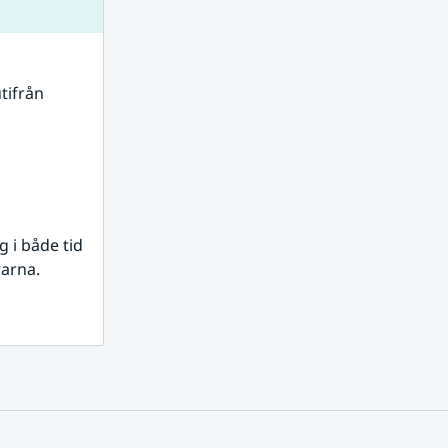
tifrån 
i både tid 
rarna.