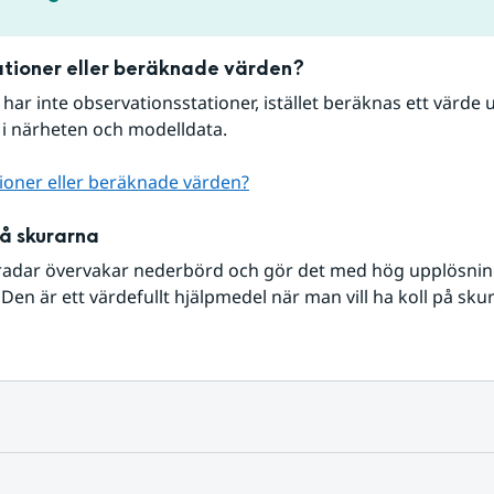
tioner eller beräknade värden?
r har inte observationsstationer, istället beräknas ett värde u
 i närheten och modelldata.
ioner eller beräknade värden?
på skurarna
radar övervakar nederbörd och gör det med hög upplösning 
Den är ett värdefullt hjälpmedel när man vill ha koll på sku