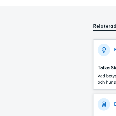
Relaterad
Tolka S
Vad bety
och hur s