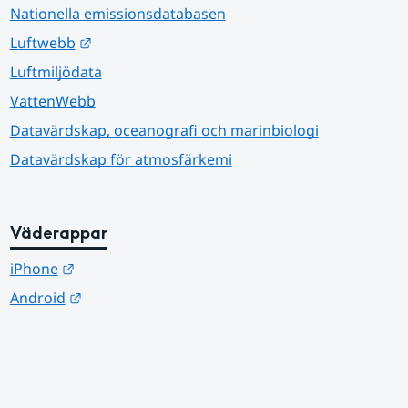
Nationella emissionsdatabasen
Länk till annan webbplats.
Luftwebb
Luftmiljödata
VattenWebb
Datavärdskap, oceanografi och marinbiologi
Datavärdskap för atmosfärkemi
Väderappar
Länk till annan webbplats.
iPhone
Länk till annan webbplats.
Android