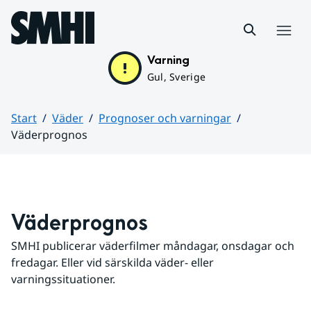
Hoppa till sidans innehåll
Meny
Varning
Gul, Sverige
Start
Väder
Prognoser och varningar
Väderprognos
Huvudinnehåll
Väderprognos
SMHI publicerar väderfilmer måndagar, onsdagar och 
fredagar. Eller vid särskilda väder- eller 
varningssituationer.