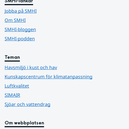
SMHI-länkar
Jobba på SMHI
Om SMHI
SMHI-bloggen
SMHI-podden
Teman
Havsmiljö i kust och hav
Kunskapscentrum för klimatanpassning
Luftkvalitet
SIMAIR
Sjöar och vattendrag
Om webbplatsen