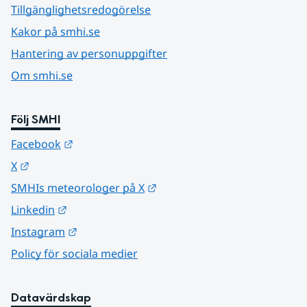
Tillgänglighetsredogörelse
Kakor på smhi.se
Hantering av personuppgifter
Om smhi.se
Följ SMHI
Länk till annan webbplats.
Facebook
Länk till annan webbplats.
X
Länk till annan webbplats.
SMHIs meteorologer på X
Länk till annan webbplats.
Linkedin
Länk till annan webbplats.
Instagram
Policy för sociala medier
Datavärdskap