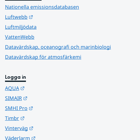
Nationella emissionsdatabasen
Länk till annan webbplats.
Luftwebb
Luftmiljödata
VattenWebb
Datavärdskap, oceanografi och marinbiologi
Datavärdskap för atmosfärkemi
Logga in
Länk till annan webbplats.
AQUA
Länk till annan webbplats.
SIMAIR
Länk till annan webbplats.
SMHI Pro
Länk till annan webbplats.
Timbr
Länk till annan webbplats.
Vinterväg
Länk till annan webbplats.
Väderlarm