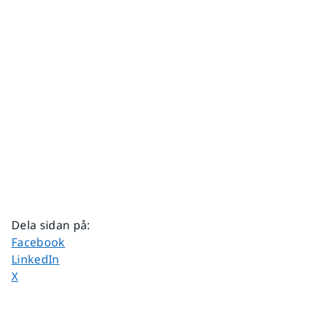
Dela sidan på
:
Dela sidan på
Facebook
Dela sidan på
LinkedIn
Dela sidan på
X