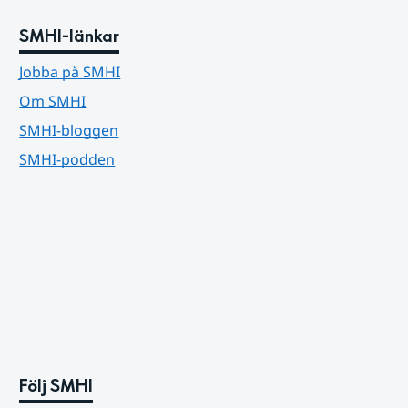
SMHI-länkar
Jobba på SMHI
Om SMHI
SMHI-bloggen
SMHI-podden
Följ SMHI