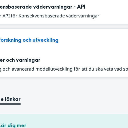
ensbaserade vädervarningar - API
r API för Konsekvensbaserade vädervarningar
Forskning och utveckling
er och varningar
 och avancerad modellutveckling för att du ska veta vad s
e länkar
Lär dig mer