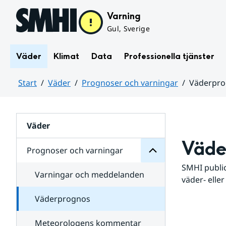
Hoppa till sidans innehåll
Varning
Gul, Sverige
Väder
Klimat
Data
Professionella tjänster
Start
Väder
Prognoser och varningar
Väderpr
varningar
och
Huvudinnehåll
Prognoser
för
Undersidor
Väder
Väde
Prognoser och varningar
SMHI public
Varningar och meddelanden
väder- eller
Väderprognos
Meteorologens kommentar