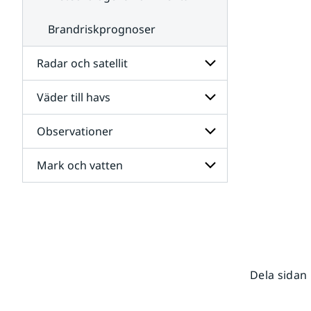
Brandriskprognoser
Radar och satellit
Väder till havs
Undersidor
för
Radar
Observationer
Undersidor
och
för
satellit
Väder
Mark och vatten
Undersidor
till
för
havs
Observationer
Undersidor
för
Mark
och
vatten
Dela sidan