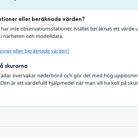
tioner eller beräknade värden?
r har inte observationsstationer, istället beräknas ett värde u
 i närheten och modelldata.
ioner eller beräknade värden?
på skurarna
radar övervakar nederbörd och gör det med hög upplösning 
Den är ett värdefullt hjälpmedel när man vill ha koll på sku