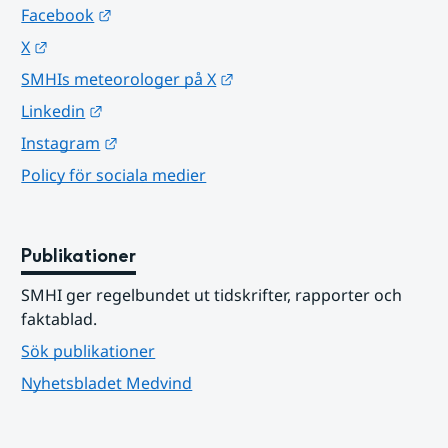
Länk till annan webbplats.
Facebook
Länk till annan webbplats.
X
Länk till annan webbplats.
SMHIs meteorologer på X
Länk till annan webbplats.
Linkedin
Länk till annan webbplats.
Instagram
Policy för sociala medier
Publikationer
SMHI ger regelbundet ut tidskrifter, rapporter och 
faktablad.
Sök publikationer
Nyhetsbladet Medvind