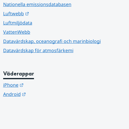
Nationella emissionsdatabasen
Länk till annan webbplats.
Luftwebb
Luftmiljödata
VattenWebb
Datavärdskap, oceanografi och marinbiologi
Datavärdskap för atmosfärkemi
Väderappar
Länk till annan webbplats.
iPhone
Länk till annan webbplats.
Android