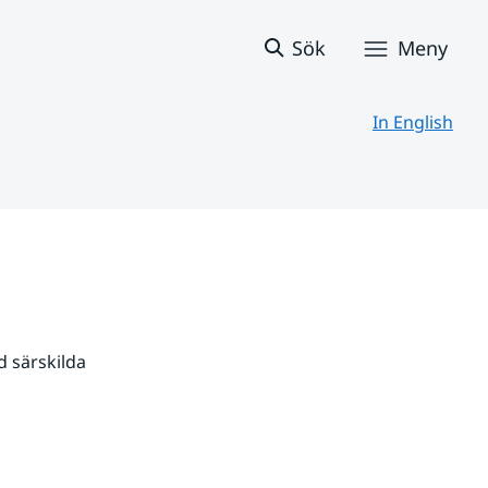
Sök
Meny
In English
 särskilda 