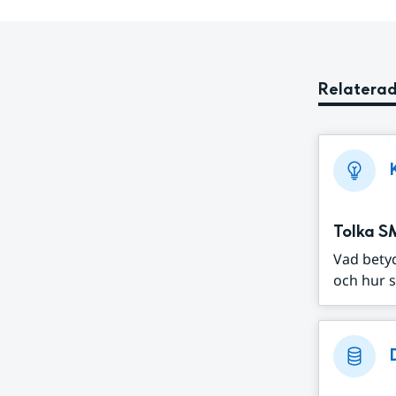
Relaterad
Tolka S
Vad bety
och hur s