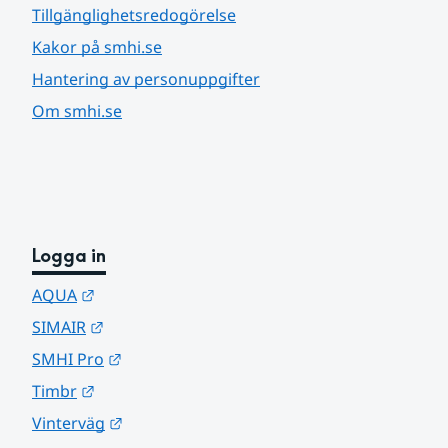
Tillgänglighetsredogörelse
Kakor på smhi.se
Hantering av personuppgifter
Om smhi.se
Logga in
Länk till annan webbplats.
AQUA
Länk till annan webbplats.
SIMAIR
Länk till annan webbplats.
SMHI Pro
Länk till annan webbplats.
Timbr
Länk till annan webbplats.
Vinterväg