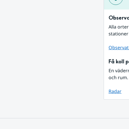
Observa
Alla orte
stationer
Observat
Få koll 
En väder
och rum. 
Radar