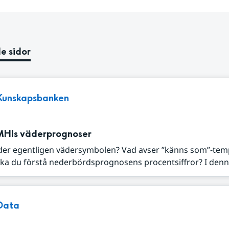
e sidor
Kunskapsbanken
MHIs väderprognoser
der egentligen vädersymbolen? Vad avser ”känns som”-tem
ka du förstå nederbördsprognosens procentsiffror? I denna
Data