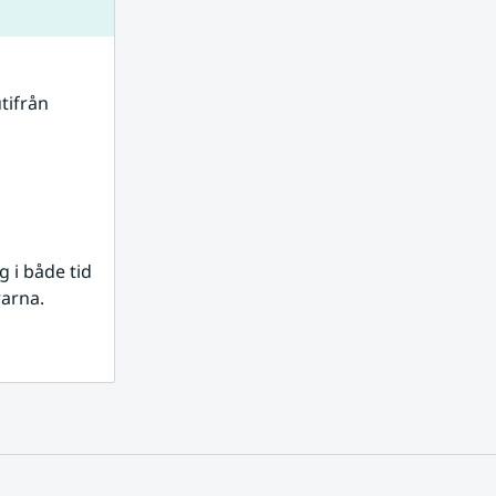
tifrån 
i både tid 
rarna.