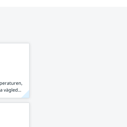
peraturen,
 vägled...