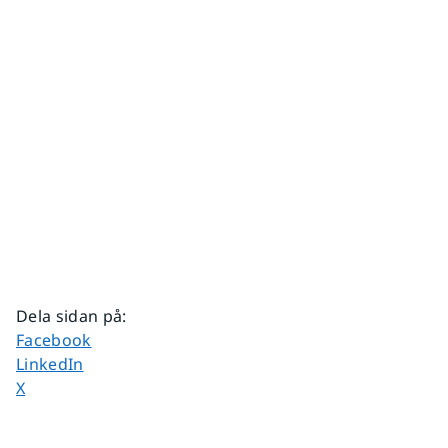
Dela sidan på
:
Dela sidan på
Facebook
Dela sidan på
LinkedIn
Dela sidan på
X