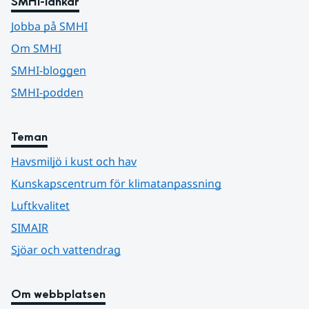
SMHI-länkar
Jobba på SMHI
Om SMHI
SMHI-bloggen
SMHI-podden
Teman
Havsmiljö i kust och hav
Kunskapscentrum för klimatanpassning
Luftkvalitet
SIMAIR
Sjöar och vattendrag
Om webbplatsen