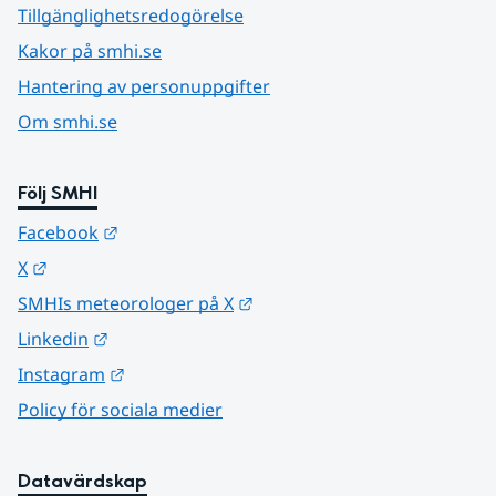
Tillgänglighetsredogörelse
Kakor på smhi.se
Hantering av personuppgifter
Om smhi.se
Följ SMHI
Länk till annan webbplats.
Facebook
Länk till annan webbplats.
X
Länk till annan webbplats.
SMHIs meteorologer på X
Länk till annan webbplats.
Linkedin
Länk till annan webbplats.
Instagram
Policy för sociala medier
Datavärdskap