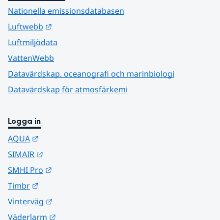
Nationella emissionsdatabasen
Länk till annan webbplats.
Luftwebb
Luftmiljödata
VattenWebb
Datavärdskap, oceanografi och marinbiologi
Datavärdskap för atmosfärkemi
Logga in
Länk till annan webbplats.
AQUA
Länk till annan webbplats.
SIMAIR
Länk till annan webbplats.
SMHI Pro
Länk till annan webbplats.
Timbr
Länk till annan webbplats.
Vinterväg
Länk till annan webbplats.
Väderlarm