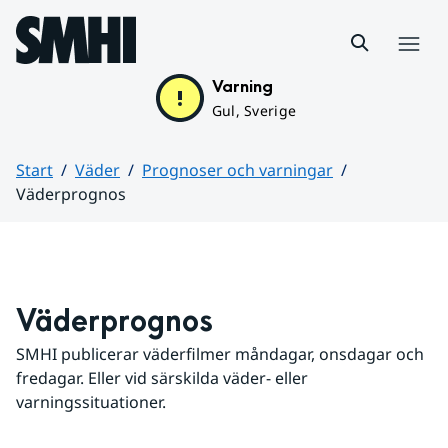
Hoppa till sidans innehåll
Meny
Varning
Gul, Sverige
Start
Väder
Prognoser och varningar
Väderprognos
Huvudinnehåll
Väderprognos
SMHI publicerar väderfilmer måndagar, onsdagar och 
fredagar. Eller vid särskilda väder- eller 
varningssituationer.