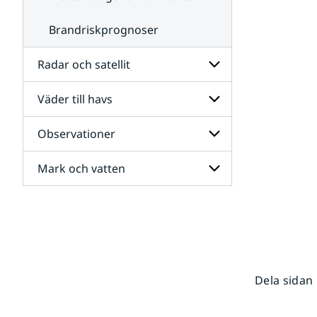
Brandriskprognoser
Radar och satellit
Väder till havs
Undersidor
för
Radar
Observationer
Undersidor
och
för
satellit
Väder
Mark och vatten
Undersidor
till
för
havs
Observationer
Undersidor
för
Mark
och
vatten
Dela sidan