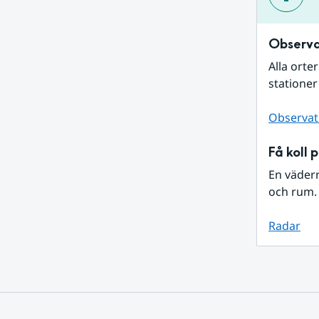
Observa
Alla orte
stationer
Observat
Få koll 
En väder
och rum. 
Radar