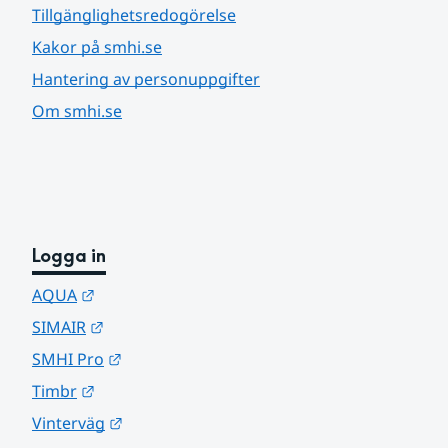
Tillgänglighetsredogörelse
Kakor på smhi.se
Hantering av personuppgifter
Om smhi.se
Logga in
Länk till annan webbplats.
AQUA
Länk till annan webbplats.
SIMAIR
Länk till annan webbplats.
SMHI Pro
Länk till annan webbplats.
Timbr
Länk till annan webbplats.
Vinterväg