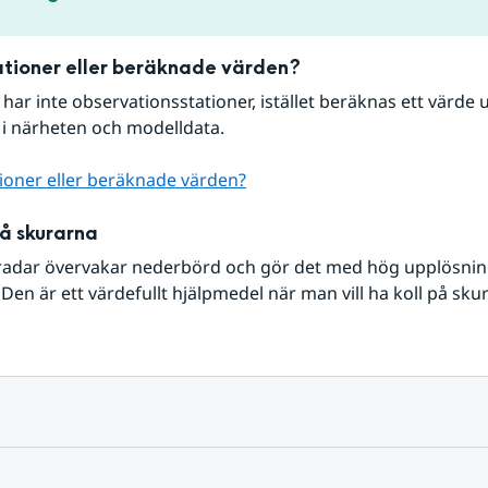
tioner eller beräknade värden?
r har inte observationsstationer, istället beräknas ett värde u
 i närheten och modelldata.
ioner eller beräknade värden?
på skurarna
radar övervakar nederbörd och gör det med hög upplösning 
Den är ett värdefullt hjälpmedel när man vill ha koll på sku