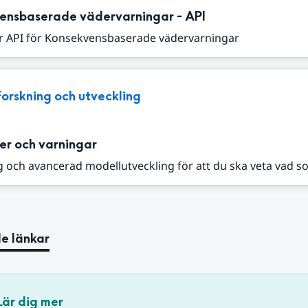
ensbaserade vädervarningar - API
r API för Konsekvensbaserade vädervarningar
Forskning och utveckling
er och varningar
 och avancerad modellutveckling för att du ska veta vad s
e länkar
Lär dig mer