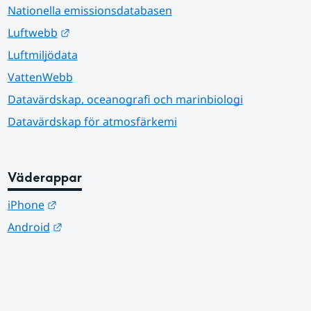
Nationella emissionsdatabasen
Länk till annan webbplats.
Luftwebb
Luftmiljödata
VattenWebb
Datavärdskap, oceanografi och marinbiologi
Datavärdskap för atmosfärkemi
Väderappar
Länk till annan webbplats.
iPhone
Länk till annan webbplats.
Android