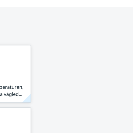
peraturen,
 vägled...