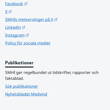
Länk till annan webbplats.
Facebook
Länk till annan webbplats.
X
Länk till annan webbplats.
SMHIs meteorologer på X
Länk till annan webbplats.
Linkedin
Länk till annan webbplats.
Instagram
Policy för sociala medier
Publikationer
SMHI ger regelbundet ut tidskrifter, rapporter och 
faktablad.
Sök publikationer
Nyhetsbladet Medvind