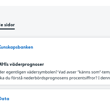
e sidor
Kunskapsbanken
MHIs väderprognoser
der egentligen vädersymbolen? Vad avser ”känns som”-tem
ka du förstå nederbördsprognosens procentsiffror? I denna
Data