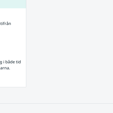
tifrån 
i både tid 
rarna.