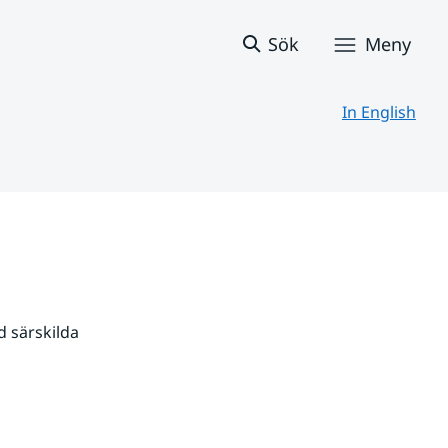
Sök
Meny
In English
 särskilda 