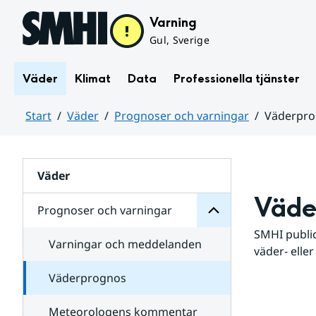
Hoppa till sidans innehåll
Varning
Gul, Sverige
Väder
Klimat
Data
Professionella tjänster
Start
Väder
Prognoser och varningar
Väderpr
varningar
och
Huvudinnehåll
Prognoser
för
Undersidor
Väder
Väde
Prognoser och varningar
SMHI public
Varningar och meddelanden
väder- eller
Väderprognos
Meteorologens kommentar