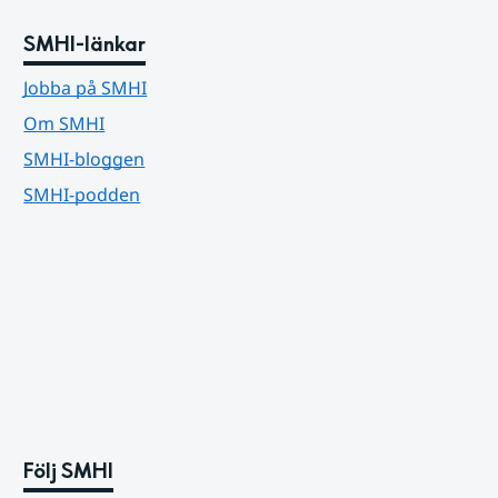
SMHI-länkar
Jobba på SMHI
Om SMHI
SMHI-bloggen
SMHI-podden
Följ SMHI