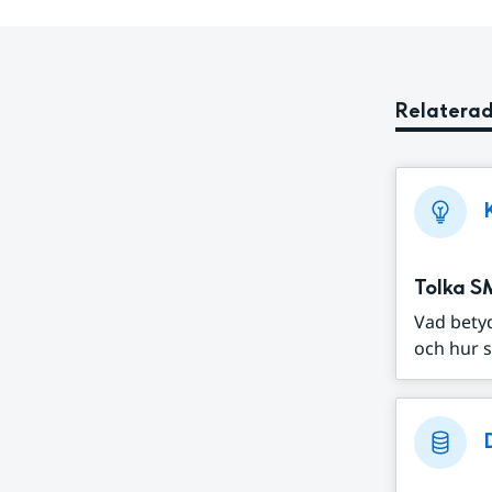
Relaterad
Tolka S
Vad bety
och hur s