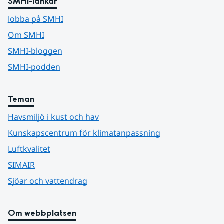
SMHI-länkar
Jobba på SMHI
Om SMHI
SMHI-bloggen
SMHI-podden
Teman
Havsmiljö i kust och hav
Kunskapscentrum för klimatanpassning
Luftkvalitet
SIMAIR
Sjöar och vattendrag
Om webbplatsen