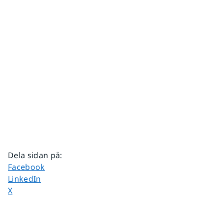
Dela sidan på
:
Dela sidan på
Facebook
Dela sidan på
LinkedIn
Dela sidan på
X