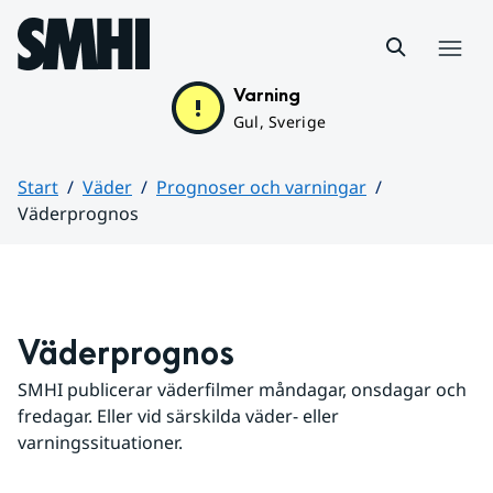
Hoppa till sidans innehåll
Meny
Varning
Gul, Sverige
Start
Väder
Prognoser och varningar
Väderprognos
Huvudinnehåll
Väderprognos
SMHI publicerar väderfilmer måndagar, onsdagar och 
fredagar. Eller vid särskilda väder- eller 
varningssituationer.