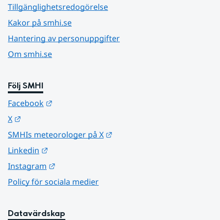
Tillgänglighetsredogörelse
Kakor på smhi.se
Hantering av personuppgifter
Om smhi.se
Följ SMHI
Länk till annan webbplats.
Facebook
Länk till annan webbplats.
X
Länk till annan webbplats.
SMHIs meteorologer på X
Länk till annan webbplats.
Linkedin
Länk till annan webbplats.
Instagram
Policy för sociala medier
Datavärdskap