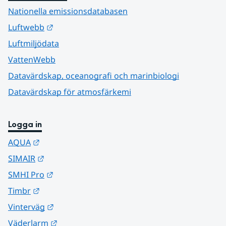
Nationella emissionsdatabasen
Länk till annan webbplats.
Luftwebb
Luftmiljödata
VattenWebb
Datavärdskap, oceanografi och marinbiologi
Datavärdskap för atmosfärkemi
Logga in
Länk till annan webbplats.
AQUA
Länk till annan webbplats.
SIMAIR
Länk till annan webbplats.
SMHI Pro
Länk till annan webbplats.
Timbr
Länk till annan webbplats.
Vinterväg
Länk till annan webbplats.
Väderlarm