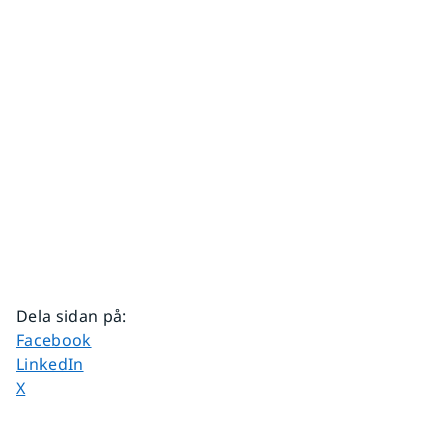
Dela sidan på
:
Dela sidan på
Facebook
Dela sidan på
LinkedIn
Dela sidan på
X