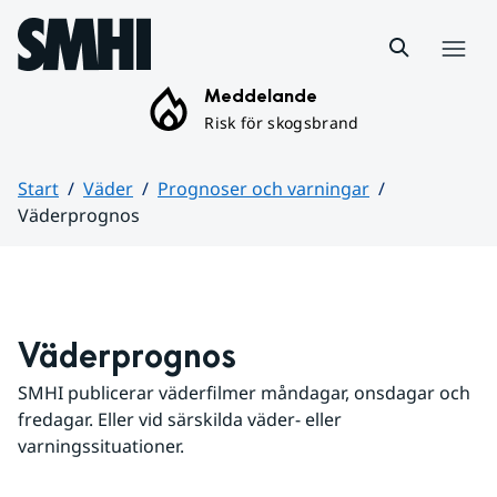
Hoppa till sidans innehåll
Meny
Meddelande
Risk för skogsbrand
Start
Väder
Prognoser och varningar
Väderprognos
Huvudinnehåll
Väderprognos
SMHI publicerar väderfilmer måndagar, onsdagar och 
fredagar. Eller vid särskilda väder- eller 
varningssituationer.