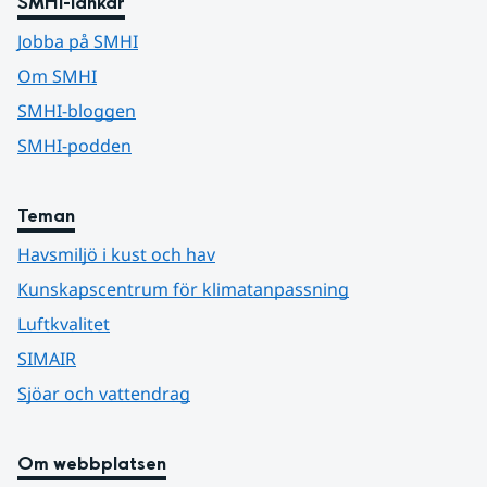
SMHI-länkar
Jobba på SMHI
Om SMHI
SMHI-bloggen
SMHI-podden
Teman
Havsmiljö i kust och hav
Kunskapscentrum för klimatanpassning
Luftkvalitet
SIMAIR
Sjöar och vattendrag
Om webbplatsen