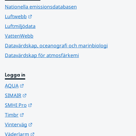
Nationella emissionsdatabasen
Länk till annan webbplats.
Luftwebb
Luftmiljödata
VattenWebb
Datavärdskap, oceanografi och marinbiologi
Datavärdskap för atmosfärkemi
Logga in
Länk till annan webbplats.
AQUA
Länk till annan webbplats.
SIMAIR
Länk till annan webbplats.
SMHI Pro
Länk till annan webbplats.
Timbr
Länk till annan webbplats.
Vinterväg
Länk till annan webbplats.
Väderlarm