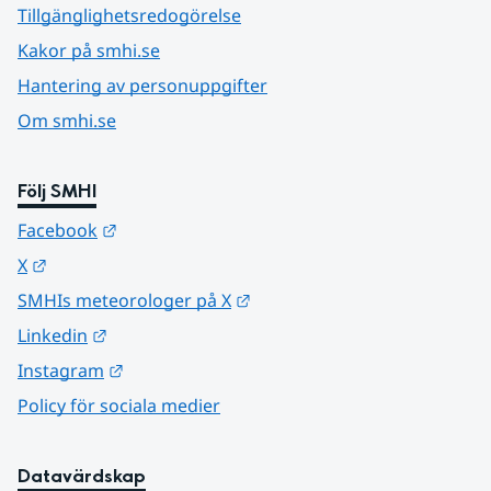
Tillgänglighetsredogörelse
Kakor på smhi.se
Hantering av personuppgifter
Om smhi.se
Följ SMHI
Länk till annan webbplats.
Facebook
Länk till annan webbplats.
X
Länk till annan webbplats.
SMHIs meteorologer på X
Länk till annan webbplats.
Linkedin
Länk till annan webbplats.
Instagram
Policy för sociala medier
Datavärdskap