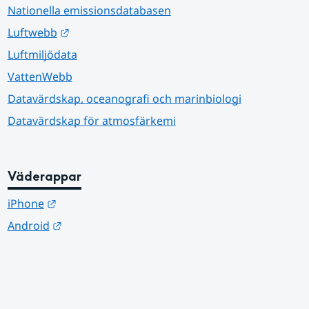
Nationella emissionsdatabasen
Länk till annan webbplats.
Luftwebb
Luftmiljödata
VattenWebb
Datavärdskap, oceanografi och marinbiologi
Datavärdskap för atmosfärkemi
Väderappar
Länk till annan webbplats.
iPhone
Länk till annan webbplats.
Android