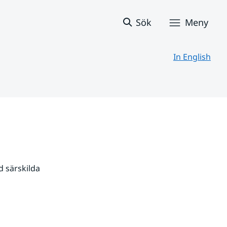
Sök
Meny
In English
 särskilda 