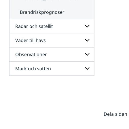
Brandriskprognoser
Radar och satellit
Väder till havs
Undersidor
för
Radar
Observationer
Undersidor
och
för
satellit
Väder
Mark och vatten
Undersidor
till
för
havs
Observationer
Undersidor
för
Mark
och
vatten
Dela sidan