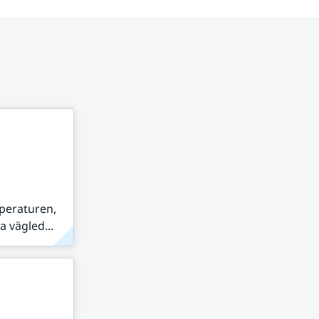
peraturen,
 vägled...