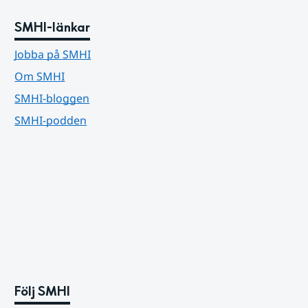
SMHI-länkar
Jobba på SMHI
Om SMHI
SMHI-bloggen
SMHI-podden
Följ SMHI