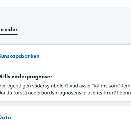
e sidor
Kunskapsbanken
MHIs väderprognoser
der egentligen vädersymbolen? Vad avser ”känns som”-tem
ka du förstå nederbördsprognosens procentsiffror? I denna
Data