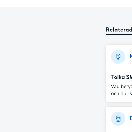
Relaterad
Tolka S
Vad bety
och hur s