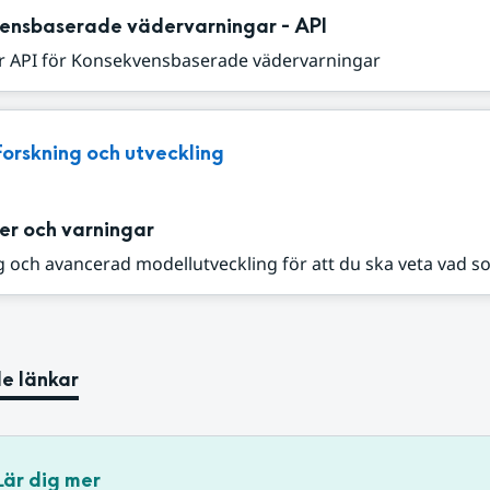
ensbaserade vädervarningar - API
r API för Konsekvensbaserade vädervarningar
Forskning och utveckling
er och varningar
 och avancerad modellutveckling för att du ska veta vad s
e länkar
Lär dig mer