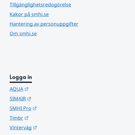
Tillgänglighetsredogörelse
Kakor på smhi.se
Hantering av personuppgifter
Om smhi.se
Logga in
Länk till annan webbplats.
AQUA
Länk till annan webbplats.
SIMAIR
Länk till annan webbplats.
SMHI Pro
Länk till annan webbplats.
Timbr
Länk till annan webbplats.
Vinterväg