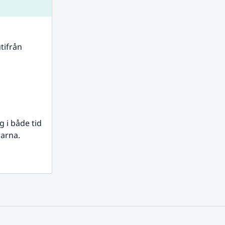
tifrån 
i både tid 
rarna.