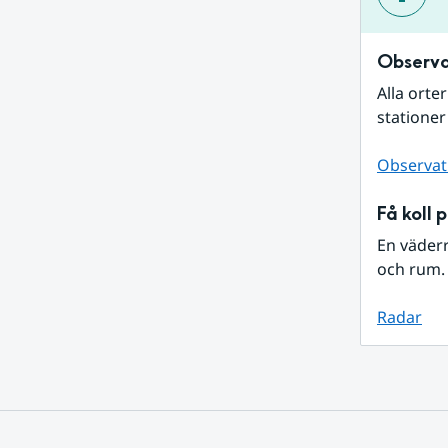
Observa
Alla orte
stationer
Observat
Få koll 
En väder
och rum. 
Radar