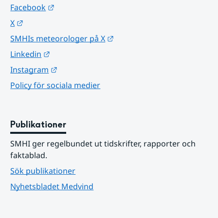
Länk till annan webbplats.
Facebook
Länk till annan webbplats.
X
Länk till annan webbplats.
SMHIs meteorologer på X
Länk till annan webbplats.
Linkedin
Länk till annan webbplats.
Instagram
Policy för sociala medier
Publikationer
SMHI ger regelbundet ut tidskrifter, rapporter och 
faktablad.
Sök publikationer
Nyhetsbladet Medvind