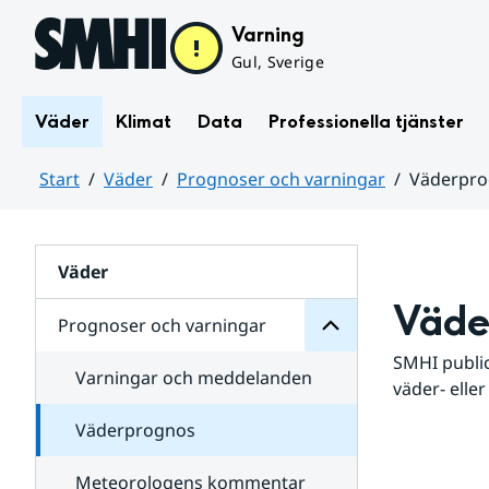
Hoppa till sidans innehåll
Varning
Gul, Sverige
Väder
Klimat
Data
Professionella tjänster
Start
Väder
Prognoser och varningar
Väderpr
varningar
och
Huvudinnehåll
Prognoser
för
Undersidor
Väder
Väde
Prognoser och varningar
SMHI public
Varningar och meddelanden
väder- eller
Väderprognos
Meteorologens kommentar