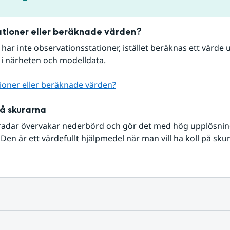
tioner eller beräknade värden?
r har inte observationsstationer, istället beräknas ett värde u
 i närheten och modelldata.
ioner eller beräknade värden?
på skurarna
radar övervakar nederbörd och gör det med hög upplösning 
Den är ett värdefullt hjälpmedel när man vill ha koll på sku