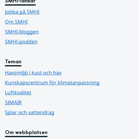
SMHI-länkar
Jobba på SMHI
Om SMHI
SMHI-bloggen
SMHI-podden
Teman
Havsmiljö i kust och hav
Kunskapscentrum för klimatanpassning
Luftkvalitet
SIMAIR
Sjöar och vattendrag
Om webbplatsen