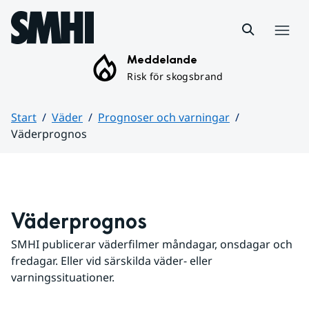
Hoppa till sidans innehåll
Meny
Meddelande
Risk för skogsbrand
Start
Väder
Prognoser och varningar
Väderprognos
Huvudinnehåll
Väderprognos
SMHI publicerar väderfilmer måndagar, onsdagar och 
fredagar. Eller vid särskilda väder- eller 
varningssituationer.