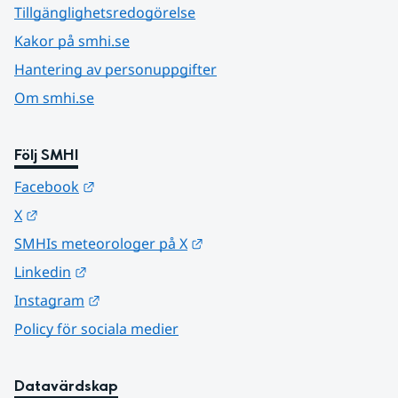
Tillgänglighetsredogörelse
Kakor på smhi.se
Hantering av personuppgifter
Om smhi.se
Följ SMHI
Länk till annan webbplats.
Facebook
Länk till annan webbplats.
X
Länk till annan webbplats.
SMHIs meteorologer på X
Länk till annan webbplats.
Linkedin
Länk till annan webbplats.
Instagram
Policy för sociala medier
Datavärdskap