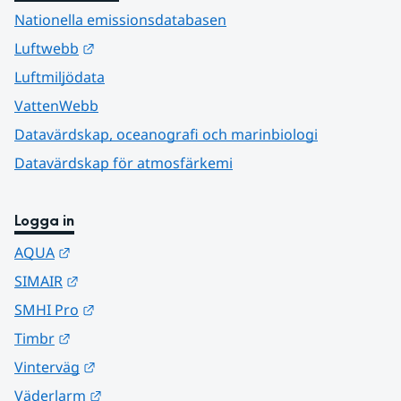
Nationella emissionsdatabasen
Länk till annan webbplats.
Luftwebb
Luftmiljödata
VattenWebb
Datavärdskap, oceanografi och marinbiologi
Datavärdskap för atmosfärkemi
Logga in
Länk till annan webbplats.
AQUA
Länk till annan webbplats.
SIMAIR
Länk till annan webbplats.
SMHI Pro
Länk till annan webbplats.
Timbr
Länk till annan webbplats.
Vinterväg
Länk till annan webbplats.
Väderlarm