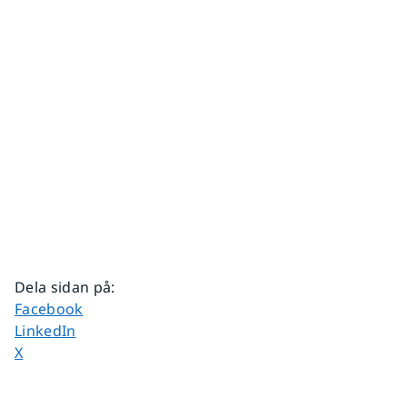
Dela sidan på
:
Dela sidan på
Facebook
Dela sidan på
LinkedIn
Dela sidan på
X