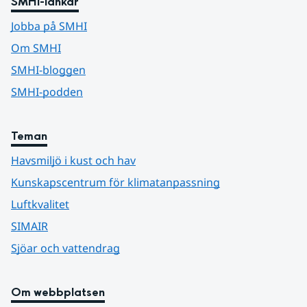
SMHI-länkar
Jobba på SMHI
Om SMHI
SMHI-bloggen
SMHI-podden
Teman
Havsmiljö i kust och hav
Kunskapscentrum för klimatanpassning
Luftkvalitet
SIMAIR
Sjöar och vattendrag
Om webbplatsen