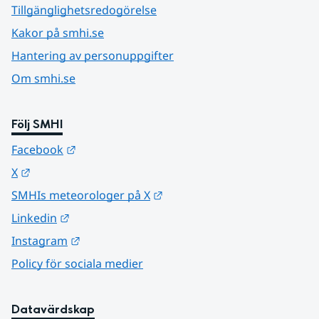
Tillgänglighetsredogörelse
Kakor på smhi.se
Hantering av personuppgifter
Om smhi.se
Följ SMHI
Länk till annan webbplats.
Facebook
Länk till annan webbplats.
X
Länk till annan webbplats.
SMHIs meteorologer på X
Länk till annan webbplats.
Linkedin
Länk till annan webbplats.
Instagram
Policy för sociala medier
Datavärdskap