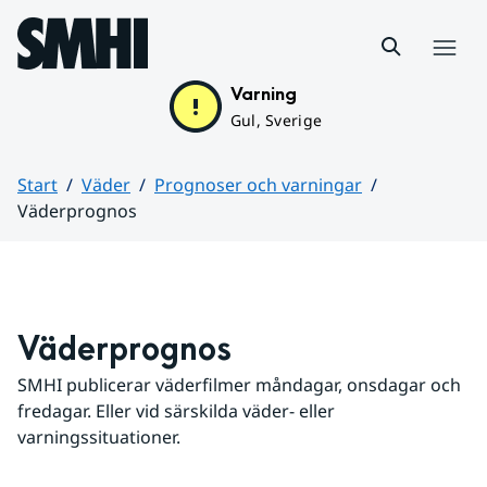
Hoppa till sidans innehåll
Meny
Varning
Gul, Sverige
Start
Väder
Prognoser och varningar
Väderprognos
Huvudinnehåll
Väderprognos
SMHI publicerar väderfilmer måndagar, onsdagar och 
fredagar. Eller vid särskilda väder- eller 
varningssituationer.