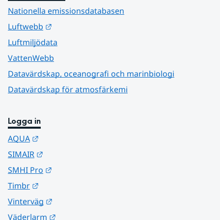
Nationella emissionsdatabasen
Länk till annan webbplats.
Luftwebb
Luftmiljödata
VattenWebb
Datavärdskap, oceanografi och marinbiologi
Datavärdskap för atmosfärkemi
Logga in
Länk till annan webbplats.
AQUA
Länk till annan webbplats.
SIMAIR
Länk till annan webbplats.
SMHI Pro
Länk till annan webbplats.
Timbr
Länk till annan webbplats.
Vinterväg
Länk till annan webbplats.
Väderlarm