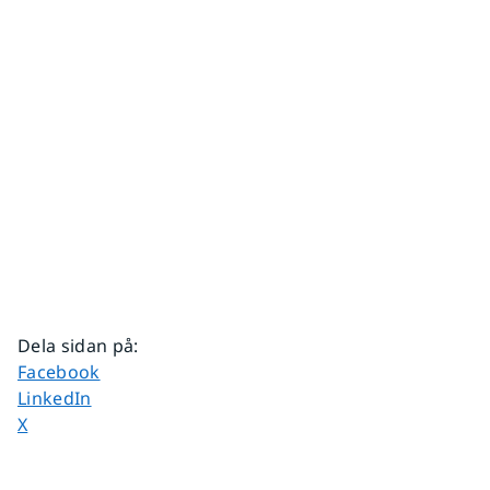
Dela sidan på
:
Dela sidan på
Facebook
Dela sidan på
LinkedIn
Dela sidan på
X