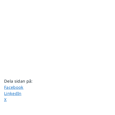
Dela sidan på
:
Dela sidan på
Facebook
Dela sidan på
LinkedIn
Dela sidan på
X