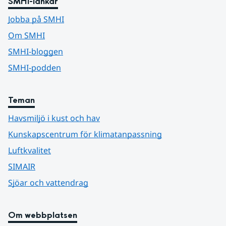
SMHI-länkar
Jobba på SMHI
Om SMHI
SMHI-bloggen
SMHI-podden
Teman
Havsmiljö i kust och hav
Kunskapscentrum för klimatanpassning
Luftkvalitet
SIMAIR
Sjöar och vattendrag
Om webbplatsen