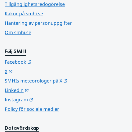
Tillgänglighetsredogörelse
Kakor på smhi.se
Hantering av personuppgifter
Om smhi.se
Följ SMHI
Länk till annan webbplats.
Facebook
Länk till annan webbplats.
X
Länk till annan webbplats.
SMHIs meteorologer på X
Länk till annan webbplats.
Linkedin
Länk till annan webbplats.
Instagram
Policy för sociala medier
Datavärdskap