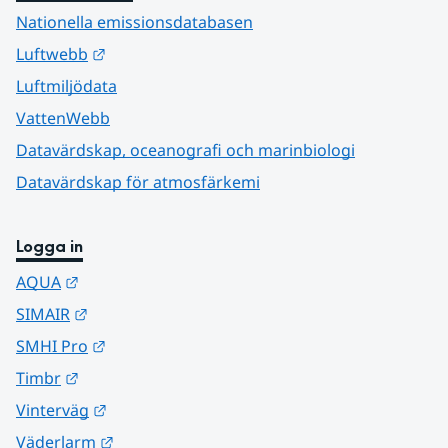
Nationella emissionsdatabasen
Länk till annan webbplats.
Luftwebb
Luftmiljödata
VattenWebb
Datavärdskap, oceanografi och marinbiologi
Datavärdskap för atmosfärkemi
Logga in
Länk till annan webbplats.
AQUA
Länk till annan webbplats.
SIMAIR
Länk till annan webbplats.
SMHI Pro
Länk till annan webbplats.
Timbr
Länk till annan webbplats.
Vinterväg
Länk till annan webbplats.
Väderlarm