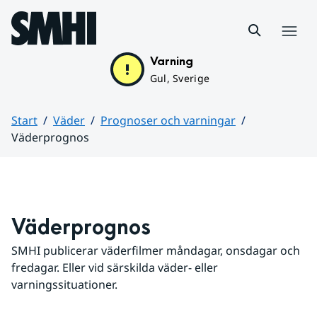
Hoppa till sidans innehåll
Meny
Varning
Gul, Sverige
Start
Väder
Prognoser och varningar
Väderprognos
Huvudinnehåll
Väderprognos
SMHI publicerar väderfilmer måndagar, onsdagar och 
fredagar. Eller vid särskilda väder- eller 
varningssituationer.