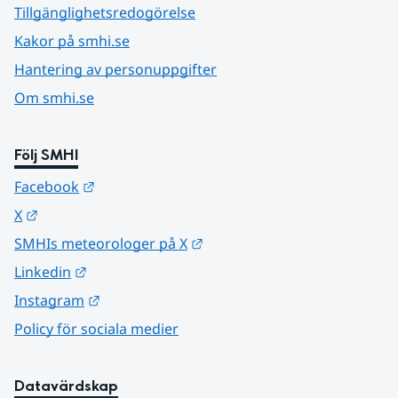
Tillgänglighetsredogörelse
Kakor på smhi.se
Hantering av personuppgifter
Om smhi.se
Följ SMHI
Länk till annan webbplats.
Facebook
Länk till annan webbplats.
X
Länk till annan webbplats.
SMHIs meteorologer på X
Länk till annan webbplats.
Linkedin
Länk till annan webbplats.
Instagram
Policy för sociala medier
Datavärdskap