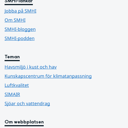
SMHI-länkar
Jobba på SMHI
Om SMHI
SMHI-bloggen
SMHI-podden
Teman
Havsmiljö i kust och hav
Kunskapscentrum för klimatanpassning
Luftkvalitet
SIMAIR
Sjöar och vattendrag
Om webbplatsen