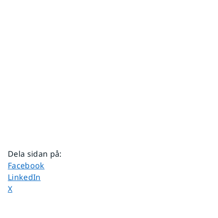
Dela sidan på
:
Dela sidan på
Facebook
Dela sidan på
LinkedIn
Dela sidan på
X