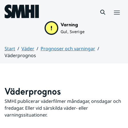
Hoppa till sidans innehåll
Meny
Varning
Gul, Sverige
Start
Väder
Prognoser och varningar
Väderprognos
Huvudinnehåll
Väderprognos
SMHI publicerar väderfilmer måndagar, onsdagar och 
fredagar. Eller vid särskilda väder- eller 
varningssituationer.