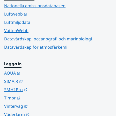
Nationella emissionsdatabasen
Länk till annan webbplats.
Luftwebb
Luftmiljödata
VattenWebb
Datavärdskap, oceanografi och marinbiologi
Datavärdskap för atmosfärkemi
Logga in
Länk till annan webbplats.
AQUA
Länk till annan webbplats.
SIMAIR
Länk till annan webbplats.
SMHI Pro
Länk till annan webbplats.
Timbr
Länk till annan webbplats.
Vinterväg
Länk till annan webbplats.
Väderlarm