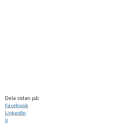
Dela sidan på
:
Dela sidan på
Facebook
Dela sidan på
LinkedIn
Dela sidan på
X