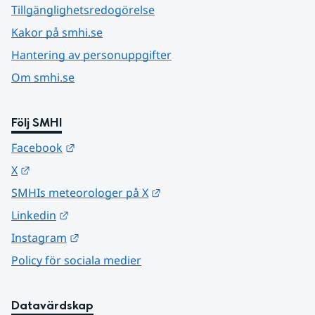
Tillgänglighetsredogörelse
Kakor på smhi.se
Hantering av personuppgifter
Om smhi.se
Följ SMHI
Länk till annan webbplats.
Facebook
Länk till annan webbplats.
X
Länk till annan webbplats.
SMHIs meteorologer på X
Länk till annan webbplats.
Linkedin
Länk till annan webbplats.
Instagram
Policy för sociala medier
Datavärdskap