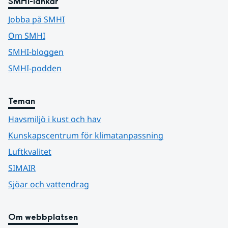
SMHI-länkar
Jobba på SMHI
Om SMHI
SMHI-bloggen
SMHI-podden
Teman
Havsmiljö i kust och hav
Kunskapscentrum för klimatanpassning
Luftkvalitet
SIMAIR
Sjöar och vattendrag
Om webbplatsen