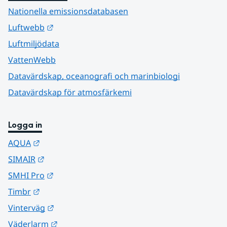
Nationella emissionsdatabasen
Länk till annan webbplats.
Luftwebb
Luftmiljödata
VattenWebb
Datavärdskap, oceanografi och marinbiologi
Datavärdskap för atmosfärkemi
Logga in
Länk till annan webbplats.
AQUA
Länk till annan webbplats.
SIMAIR
Länk till annan webbplats.
SMHI Pro
Länk till annan webbplats.
Timbr
Länk till annan webbplats.
Vinterväg
Länk till annan webbplats.
Väderlarm