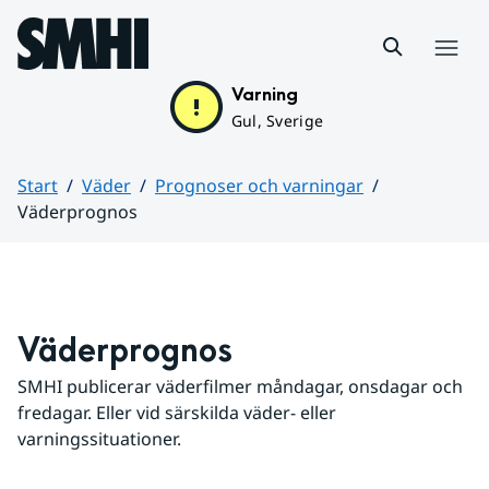
Hoppa till sidans innehåll
Meny
Varning
Gul, Sverige
Start
Väder
Prognoser och varningar
Väderprognos
Huvudinnehåll
Väderprognos
SMHI publicerar väderfilmer måndagar, onsdagar och 
fredagar. Eller vid särskilda väder- eller 
varningssituationer.