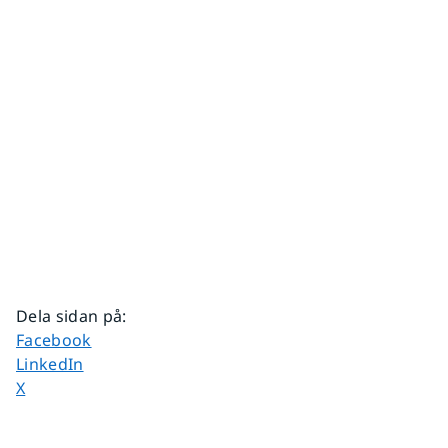
Dela sidan på
:
Dela sidan på
Facebook
Dela sidan på
LinkedIn
Dela sidan på
X