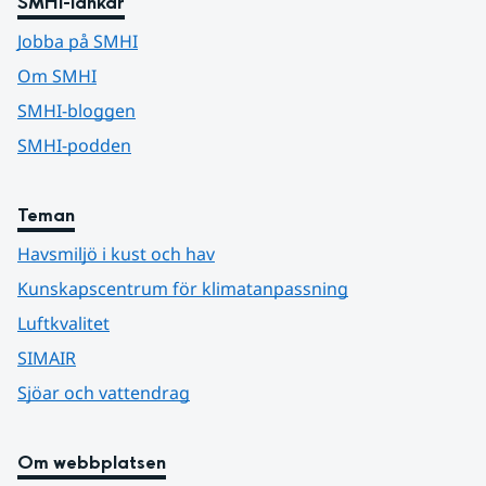
SMHI-länkar
Jobba på SMHI
Om SMHI
SMHI-bloggen
SMHI-podden
Teman
Havsmiljö i kust och hav
Kunskapscentrum för klimatanpassning
Luftkvalitet
SIMAIR
Sjöar och vattendrag
Om webbplatsen