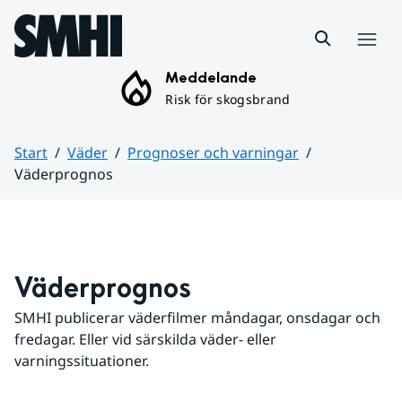
Hoppa till sidans innehåll
Meny
Meddelande
Risk för skogsbrand
Start
Väder
Prognoser och varningar
Väderprognos
Huvudinnehåll
Väderprognos
SMHI publicerar väderfilmer måndagar, onsdagar och 
fredagar. Eller vid särskilda väder- eller 
varningssituationer.