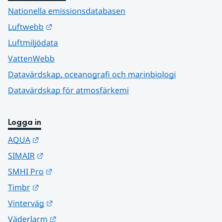
Nationella emissionsdatabasen
Länk till annan webbplats.
Luftwebb
Luftmiljödata
VattenWebb
Datavärdskap, oceanografi och marinbiologi
Datavärdskap för atmosfärkemi
Logga in
Länk till annan webbplats.
AQUA
Länk till annan webbplats.
SIMAIR
Länk till annan webbplats.
SMHI Pro
Länk till annan webbplats.
Timbr
Länk till annan webbplats.
Vinterväg
Länk till annan webbplats.
Väderlarm