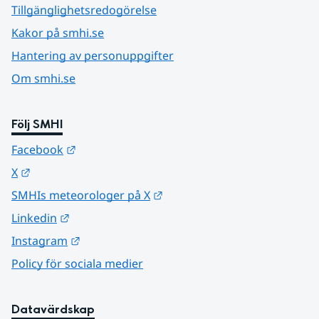
Tillgänglighetsredogörelse
Kakor på smhi.se
Hantering av personuppgifter
Om smhi.se
Följ SMHI
Länk till annan webbplats.
Facebook
Länk till annan webbplats.
X
Länk till annan webbplats.
SMHIs meteorologer på X
Länk till annan webbplats.
Linkedin
Länk till annan webbplats.
Instagram
Policy för sociala medier
Datavärdskap