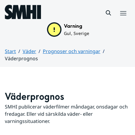
Hoppa till sidans innehåll
Meny
Varning
Gul, Sverige
Start
Väder
Prognoser och varningar
Väderprognos
Huvudinnehåll
Väderprognos
SMHI publicerar väderfilmer måndagar, onsdagar och 
fredagar. Eller vid särskilda väder- eller 
varningssituationer.