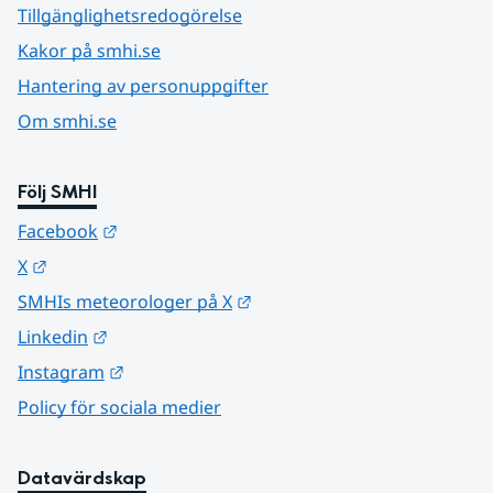
Tillgänglighetsredogörelse
Kakor på smhi.se
Hantering av personuppgifter
Om smhi.se
Följ SMHI
Länk till annan webbplats.
Facebook
Länk till annan webbplats.
X
Länk till annan webbplats.
SMHIs meteorologer på X
Länk till annan webbplats.
Linkedin
Länk till annan webbplats.
Instagram
Policy för sociala medier
Datavärdskap