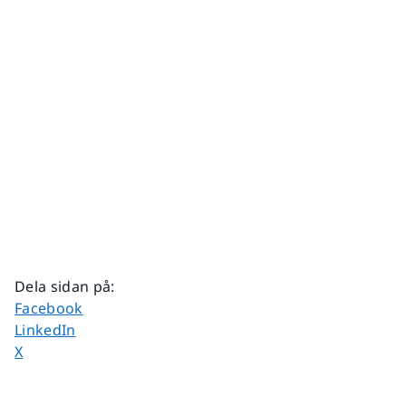
Dela sidan på
:
Dela sidan på
Facebook
Dela sidan på
LinkedIn
Dela sidan på
X