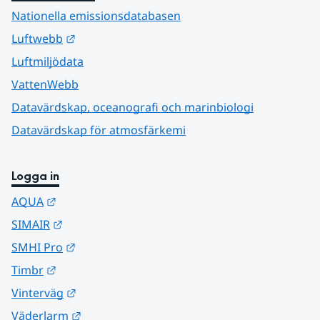
Nationella emissionsdatabasen
Länk till annan webbplats.
Luftwebb
Luftmiljödata
VattenWebb
Datavärdskap, oceanografi och marinbiologi
Datavärdskap för atmosfärkemi
Logga in
Länk till annan webbplats.
AQUA
Länk till annan webbplats.
SIMAIR
Länk till annan webbplats.
SMHI Pro
Länk till annan webbplats.
Timbr
Länk till annan webbplats.
Vinterväg
Länk till annan webbplats.
Väderlarm