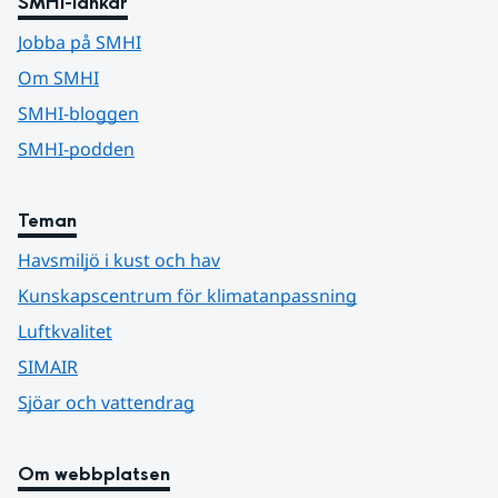
SMHI-länkar
Jobba på SMHI
Om SMHI
SMHI-bloggen
SMHI-podden
Teman
Havsmiljö i kust och hav
Kunskapscentrum för klimatanpassning
Luftkvalitet
SIMAIR
Sjöar och vattendrag
Om webbplatsen