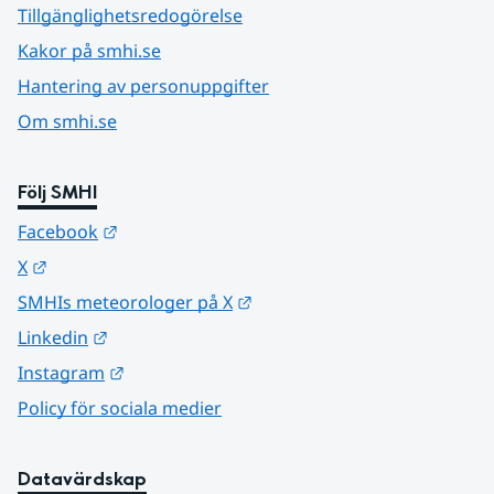
Tillgänglighetsredogörelse
Kakor på smhi.se
Hantering av personuppgifter
Om smhi.se
Följ SMHI
Länk till annan webbplats.
Facebook
Länk till annan webbplats.
X
Länk till annan webbplats.
SMHIs meteorologer på X
Länk till annan webbplats.
Linkedin
Länk till annan webbplats.
Instagram
Policy för sociala medier
Datavärdskap