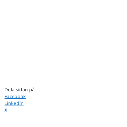
Dela sidan på
:
Dela sidan på
Facebook
Dela sidan på
LinkedIn
Dela sidan på
X