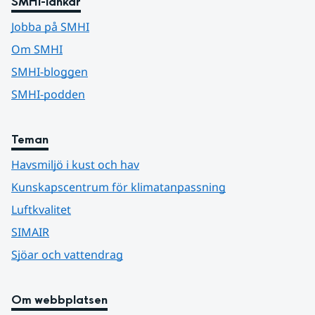
SMHI-länkar
Jobba på SMHI
Om SMHI
SMHI-bloggen
SMHI-podden
Teman
Havsmiljö i kust och hav
Kunskapscentrum för klimatanpassning
Luftkvalitet
SIMAIR
Sjöar och vattendrag
Om webbplatsen