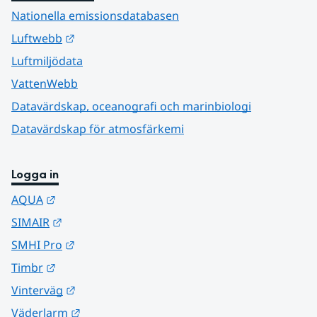
Nationella emissionsdatabasen
Länk till annan webbplats.
Luftwebb
Luftmiljödata
VattenWebb
Datavärdskap, oceanografi och marinbiologi
Datavärdskap för atmosfärkemi
Logga in
Länk till annan webbplats.
AQUA
Länk till annan webbplats.
SIMAIR
Länk till annan webbplats.
SMHI Pro
Länk till annan webbplats.
Timbr
Länk till annan webbplats.
Vinterväg
Länk till annan webbplats.
Väderlarm