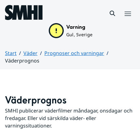
Hoppa till sidans innehåll
Meny
Varning
Gul, Sverige
Start
Väder
Prognoser och varningar
Väderprognos
Huvudinnehåll
Väderprognos
SMHI publicerar väderfilmer måndagar, onsdagar och 
fredagar. Eller vid särskilda väder- eller 
varningssituationer.