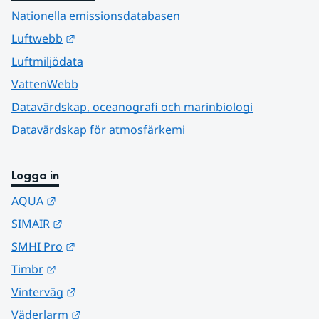
Nationella emissionsdatabasen
Länk till annan webbplats.
Luftwebb
Luftmiljödata
VattenWebb
Datavärdskap, oceanografi och marinbiologi
Datavärdskap för atmosfärkemi
Logga in
Länk till annan webbplats.
AQUA
Länk till annan webbplats.
SIMAIR
Länk till annan webbplats.
SMHI Pro
Länk till annan webbplats.
Timbr
Länk till annan webbplats.
Vinterväg
Länk till annan webbplats.
Väderlarm