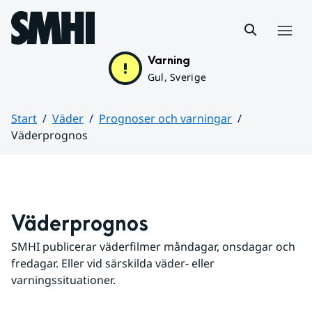
Hoppa till sidans innehåll
Meny
Varning
Gul, Sverige
Start
Väder
Prognoser och varningar
Väderprognos
Huvudinnehåll
Väderprognos
SMHI publicerar väderfilmer måndagar, onsdagar och 
fredagar. Eller vid särskilda väder- eller 
varningssituationer.