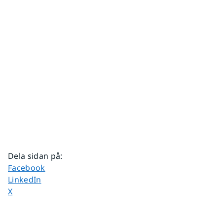
Dela sidan på
:
Dela sidan på
Facebook
Dela sidan på
LinkedIn
Dela sidan på
X