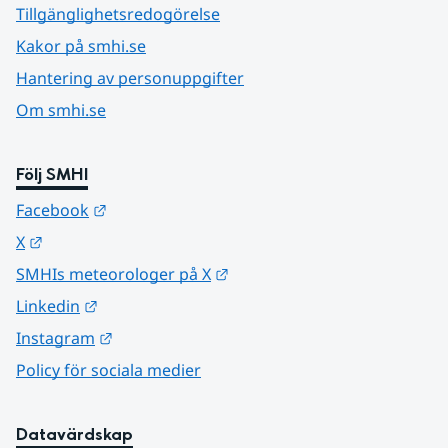
Tillgänglighetsredogörelse
Kakor på smhi.se
Hantering av personuppgifter
Om smhi.se
Följ SMHI
Länk till annan webbplats.
Facebook
Länk till annan webbplats.
X
Länk till annan webbplats.
SMHIs meteorologer på X
Länk till annan webbplats.
Linkedin
Länk till annan webbplats.
Instagram
Policy för sociala medier
Datavärdskap