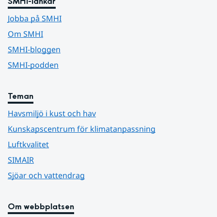
SMHI-länkar
Jobba på SMHI
Om SMHI
SMHI-bloggen
SMHI-podden
Teman
Havsmiljö i kust och hav
Kunskapscentrum för klimatanpassning
Luftkvalitet
SIMAIR
Sjöar och vattendrag
Om webbplatsen