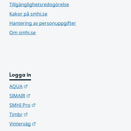
Tillgänglighetsredogörelse
Kakor på smhi.se
Hantering av personuppgifter
Om smhi.se
Logga in
Länk till annan webbplats.
AQUA
Länk till annan webbplats.
SIMAIR
Länk till annan webbplats.
SMHI Pro
Länk till annan webbplats.
Timbr
Länk till annan webbplats.
Vinterväg