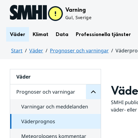
Hoppa till sidans innehåll
Varning
Gul, Sverige
Väder
Klimat
Data
Professionella tjänster
Start
Väder
Prognoser och varningar
Väderpr
varningar
och
Huvudinnehåll
Prognoser
för
Undersidor
Väder
Väde
Prognoser och varningar
SMHI public
Varningar och meddelanden
väder- eller
Väderprognos
Meteorologens kommentar