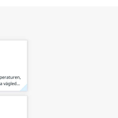
peraturen,
 vägled...