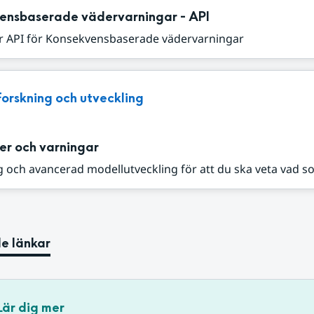
ensbaserade vädervarningar - API
r API för Konsekvensbaserade vädervarningar
Forskning och utveckling
er och varningar
 och avancerad modellutveckling för att du ska veta vad s
e länkar
Lär dig mer