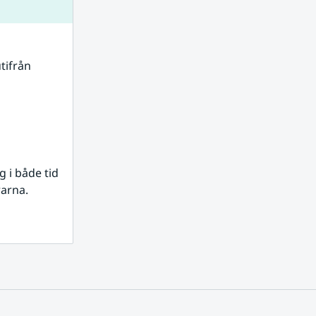
tifrån 
i både tid 
rarna.