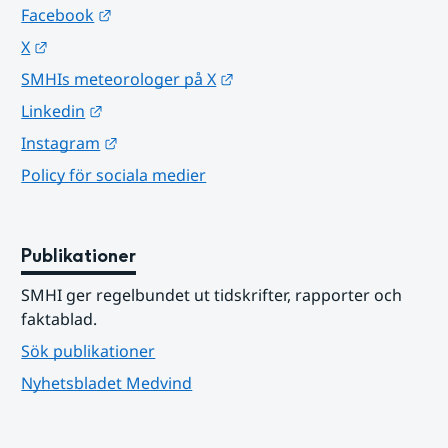
Länk till annan webbplats.
Facebook
Länk till annan webbplats.
X
Länk till annan webbplats.
SMHIs meteorologer på X
Länk till annan webbplats.
Linkedin
Länk till annan webbplats.
Instagram
Policy för sociala medier
Publikationer
SMHI ger regelbundet ut tidskrifter, rapporter och 
faktablad.
Sök publikationer
Nyhetsbladet Medvind