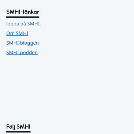
SMHI-länkar
Jobba på SMHI
Om SMHI
SMHI-bloggen
SMHI-podden
Följ SMHI