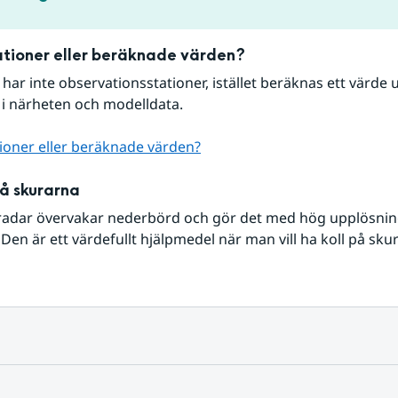
tioner eller beräknade värden?
r har inte observationsstationer, istället beräknas ett värde u
 i närheten och modelldata.
ioner eller beräknade värden?
på skurarna
radar övervakar nederbörd och gör det med hög upplösning 
Den är ett värdefullt hjälpmedel när man vill ha koll på sku