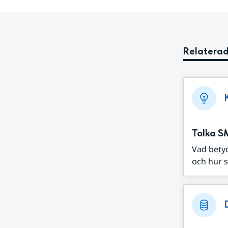
Relaterad
Tolka S
Vad bety
och hur s