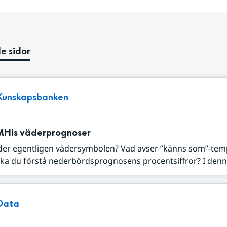
e sidor
Kunskapsbanken
MHIs väderprognoser
der egentligen vädersymbolen? Vad avser ”känns som”-tem
ka du förstå nederbördsprognosens procentsiffror? I denna
Data