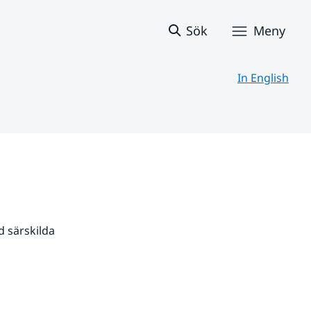
Sök
Meny
In English
 särskilda 