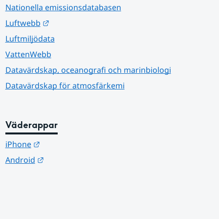
Nationella emissionsdatabasen
Länk till annan webbplats.
Luftwebb
Luftmiljödata
VattenWebb
Datavärdskap, oceanografi och marinbiologi
Datavärdskap för atmosfärkemi
Väderappar
Länk till annan webbplats.
iPhone
Länk till annan webbplats.
Android