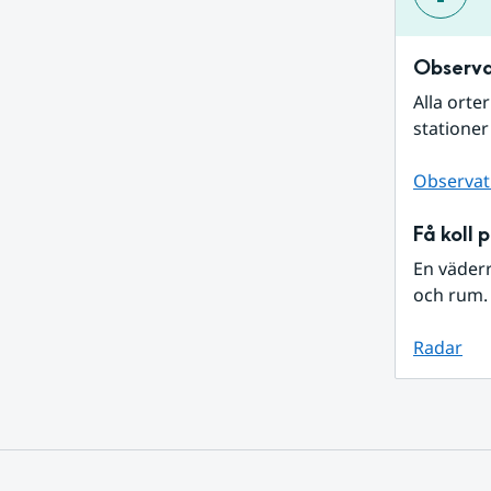
Observa
Alla orte
stationer
Observat
Få koll 
En väder
och rum. 
Radar