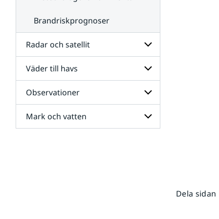
Brandriskprognoser
Radar och satellit
Väder till havs
Undersidor
för
Radar
Observationer
Undersidor
och
för
satellit
Väder
Mark och vatten
Undersidor
till
för
havs
Observationer
Undersidor
för
Mark
och
vatten
Dela sidan