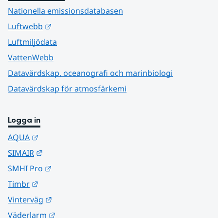
Nationella emissionsdatabasen
Länk till annan webbplats.
Luftwebb
Luftmiljödata
VattenWebb
Datavärdskap, oceanografi och marinbiologi
Datavärdskap för atmosfärkemi
Logga in
Länk till annan webbplats.
AQUA
Länk till annan webbplats.
SIMAIR
Länk till annan webbplats.
SMHI Pro
Länk till annan webbplats.
Timbr
Länk till annan webbplats.
Vinterväg
Länk till annan webbplats.
Väderlarm