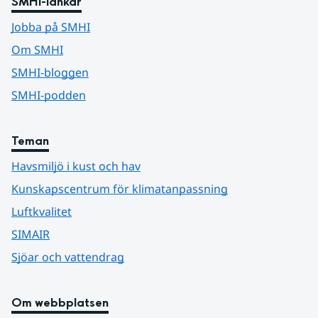
SMHI-länkar
Jobba på SMHI
Om SMHI
SMHI-bloggen
SMHI-podden
Teman
Havsmiljö i kust och hav
Kunskapscentrum för klimatanpassning
Luftkvalitet
SIMAIR
Sjöar och vattendrag
Om webbplatsen