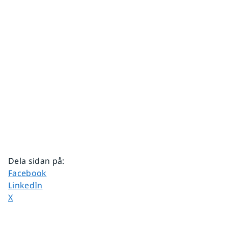
Dela sidan på
:
Dela sidan på
Facebook
Dela sidan på
LinkedIn
Dela sidan på
X