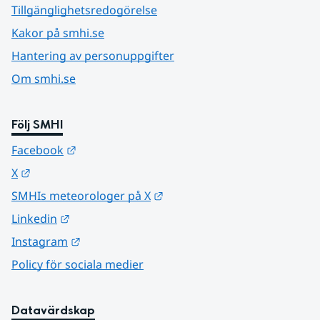
Tillgänglighetsredogörelse
Kakor på smhi.se
Hantering av personuppgifter
Om smhi.se
Följ SMHI
Länk till annan webbplats.
Facebook
Länk till annan webbplats.
X
Länk till annan webbplats.
SMHIs meteorologer på X
Länk till annan webbplats.
Linkedin
Länk till annan webbplats.
Instagram
Policy för sociala medier
Datavärdskap