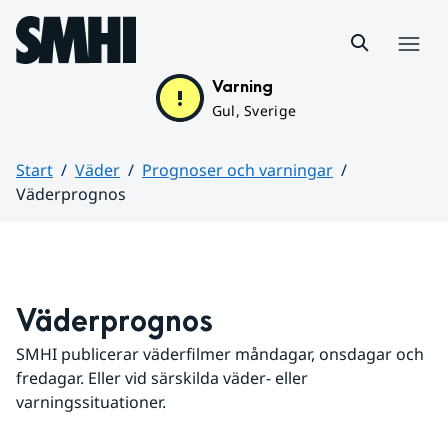
Hoppa till sidans innehåll
Meny
Varning
Gul, Sverige
Start
Väder
Prognoser och varningar
Väderprognos
Huvudinnehåll
Väderprognos
SMHI publicerar väderfilmer måndagar, onsdagar och 
fredagar. Eller vid särskilda väder- eller 
varningssituationer.