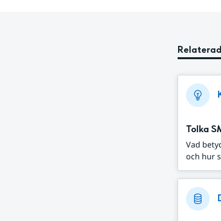
Relaterad
Tolka S
Vad bety
och hur s