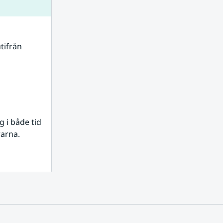
tifrån 
i både tid 
rarna.