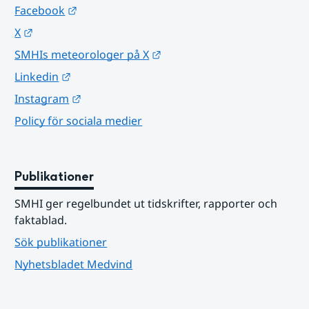
Länk till annan webbplats.
Facebook
Länk till annan webbplats.
X
Länk till annan webbplats.
SMHIs meteorologer på X
Länk till annan webbplats.
Linkedin
Länk till annan webbplats.
Instagram
Policy för sociala medier
Publikationer
SMHI ger regelbundet ut tidskrifter, rapporter och 
faktablad.
Sök publikationer
Nyhetsbladet Medvind