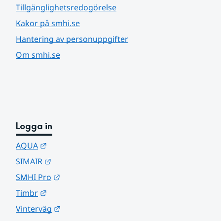
Tillgänglighetsredogörelse
Kakor på smhi.se
Hantering av personuppgifter
Om smhi.se
Logga in
Länk till annan webbplats.
AQUA
Länk till annan webbplats.
SIMAIR
Länk till annan webbplats.
SMHI Pro
Länk till annan webbplats.
Timbr
Länk till annan webbplats.
Vinterväg