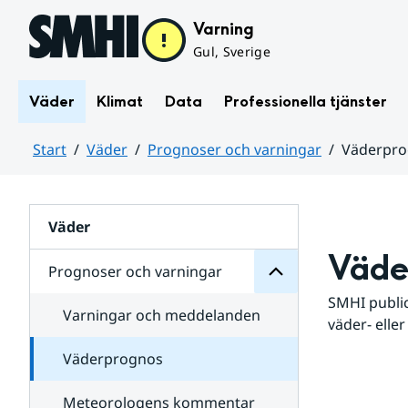
Hoppa till sidans innehåll
Varning
Gul, Sverige
Väder
Klimat
Data
Professionella tjänster
Start
Väder
Prognoser och varningar
Väderpr
varningar
och
Huvudinnehåll
Prognoser
för
Undersidor
Väder
Väde
Prognoser och varningar
SMHI public
Varningar och meddelanden
väder- eller
Väderprognos
Meteorologens kommentar