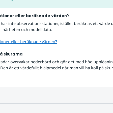
tioner eller beräknade värden?
r har inte observationsstationer, istället beräknas ett värde u
 i närheten och modelldata.
ioner eller beräknade värden?
på skurarna
radar övervakar nederbörd och gör det med hög upplösning 
Den är ett värdefullt hjälpmedel när man vill ha koll på sku