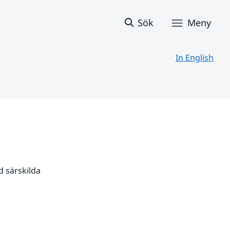
Sök
Meny
In English
 särskilda 