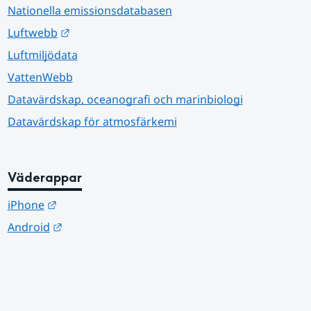
Nationella emissionsdatabasen
Länk till annan webbplats.
Luftwebb
Luftmiljödata
VattenWebb
Datavärdskap, oceanografi och marinbiologi
Datavärdskap för atmosfärkemi
Väderappar
Länk till annan webbplats.
iPhone
Länk till annan webbplats.
Android