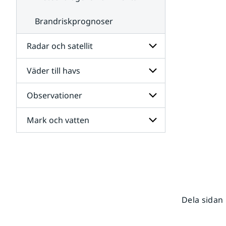
Brandriskprognoser
Radar och satellit
Väder till havs
Undersidor
för
Radar
Observationer
Undersidor
och
för
satellit
Väder
Mark och vatten
Undersidor
till
för
havs
Observationer
Undersidor
för
Mark
och
vatten
Dela sidan