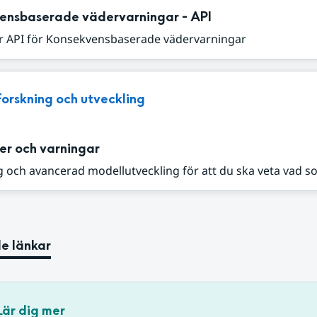
ensbaserade vädervarningar - API
r API för Konsekvensbaserade vädervarningar
Forskning och utveckling
er och varningar
 och avancerad modellutveckling för att du ska veta vad s
e länkar
Lär dig mer