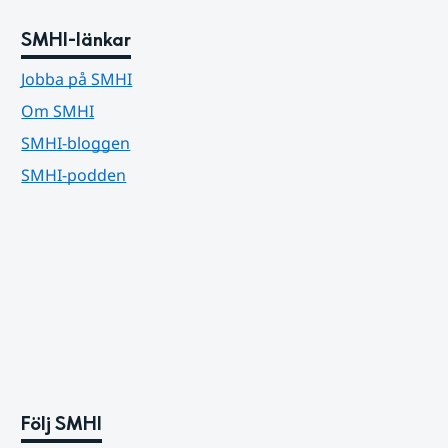
SMHI-länkar
Jobba på SMHI
Om SMHI
SMHI-bloggen
SMHI-podden
Följ SMHI