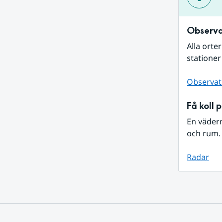
Observa
Alla orte
stationer
Observat
Få koll 
En väder
och rum. 
Radar