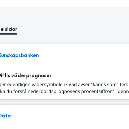
e sidor
Kunskapsbanken
MHIs väderprognoser
der egentligen vädersymbolen? Vad avser ”känns som”-tem
ka du förstå nederbördsprognosens procentsiffror? I denna
Data