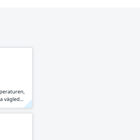
peraturen,
 vägled...