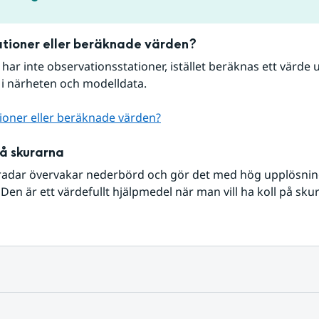
tioner eller beräknade värden?
r har inte observationsstationer, istället beräknas ett värde u
 i närheten och modelldata.
ioner eller beräknade värden?
på skurarna
radar övervakar nederbörd och gör det med hög upplösning 
Den är ett värdefullt hjälpmedel när man vill ha koll på sku