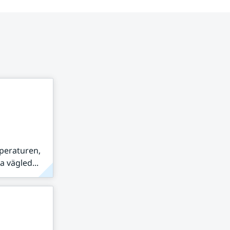
peraturen,
 vägled...