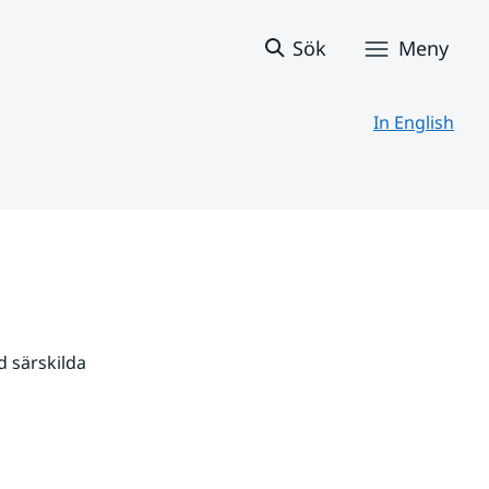
Sök
Meny
In English
 särskilda 