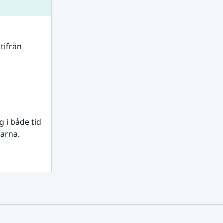
tifrån 
i både tid 
rarna.