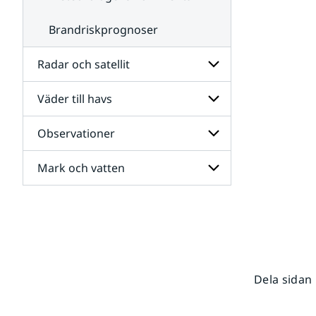
Brandriskprognoser
Radar och satellit
Väder till havs
Undersidor
för
Radar
Observationer
Undersidor
och
för
satellit
Väder
Mark och vatten
Undersidor
till
för
havs
Observationer
Undersidor
för
Mark
och
vatten
Dela sidan