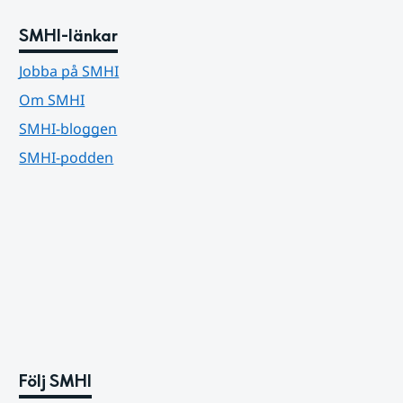
SMHI-länkar
Jobba på SMHI
Om SMHI
SMHI-bloggen
SMHI-podden
Följ SMHI