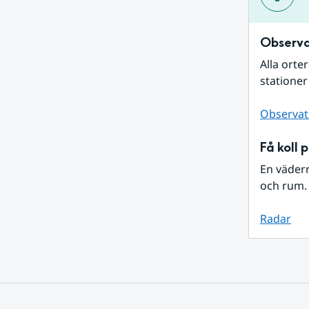
Observa
Alla orte
stationer
Observat
Få koll 
En väder
och rum. 
Radar