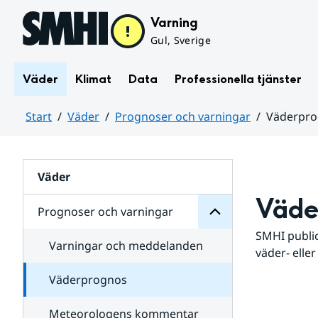
Hoppa till sidans innehåll
Varning
Gul, Sverige
Väder
Klimat
Data
Professionella tjänster
Start
Väder
Prognoser och varningar
Väderpr
varningar
och
Huvudinnehåll
Prognoser
för
Undersidor
Väder
Väde
Prognoser och varningar
SMHI public
Varningar och meddelanden
väder- eller
Väderprognos
Meteorologens kommentar