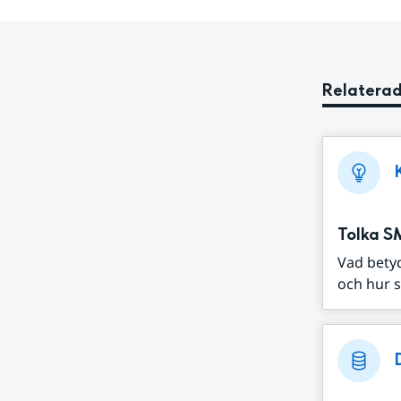
Relaterad
Tolka S
Vad bety
och hur s