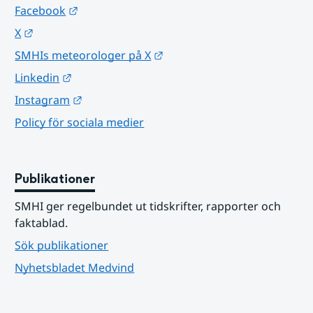
Länk till annan webbplats.
Facebook
Länk till annan webbplats.
X
Länk till annan webbplats.
SMHIs meteorologer på X
Länk till annan webbplats.
Linkedin
Länk till annan webbplats.
Instagram
Policy för sociala medier
Publikationer
SMHI ger regelbundet ut tidskrifter, rapporter och 
faktablad.
Sök publikationer
Nyhetsbladet Medvind