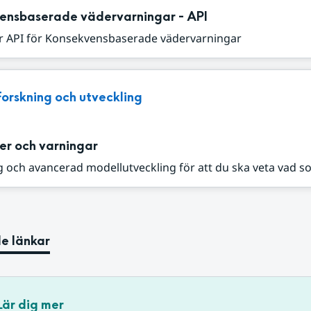
ensbaserade vädervarningar - API
r API för Konsekvensbaserade vädervarningar
Forskning och utveckling
er och varningar
 och avancerad modellutveckling för att du ska veta vad s
e länkar
Lär dig mer