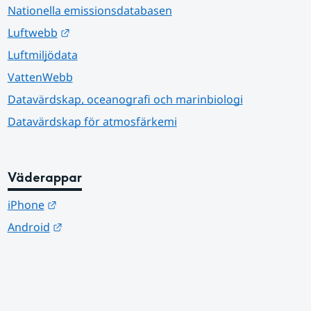
Nationella emissionsdatabasen
Länk till annan webbplats.
Luftwebb
Luftmiljödata
VattenWebb
Datavärdskap, oceanografi och marinbiologi
Datavärdskap för atmosfärkemi
Väderappar
Länk till annan webbplats.
iPhone
Länk till annan webbplats.
Android