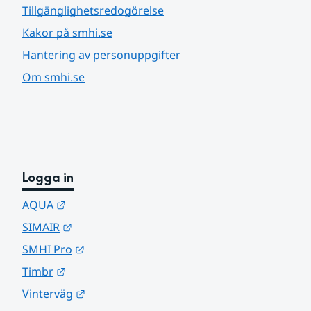
Tillgänglighetsredogörelse
Kakor på smhi.se
Hantering av personuppgifter
Om smhi.se
Logga in
Länk till annan webbplats.
AQUA
Länk till annan webbplats.
SIMAIR
Länk till annan webbplats.
SMHI Pro
Länk till annan webbplats.
Timbr
Länk till annan webbplats.
Vinterväg