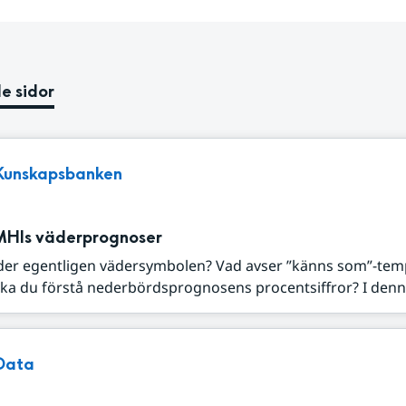
e sidor
Kunskapsbanken
MHIs väderprognoser
der egentligen vädersymbolen? Vad avser ”känns som”-tem
ka du förstå nederbördsprognosens procentsiffror? I denna
Data