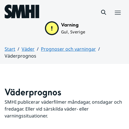
Hoppa till sidans innehåll
Meny
Varning
Gul, Sverige
Start
Väder
Prognoser och varningar
Väderprognos
Huvudinnehåll
Väderprognos
SMHI publicerar väderfilmer måndagar, onsdagar och 
fredagar. Eller vid särskilda väder- eller 
varningssituationer.