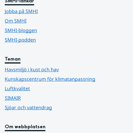
SMHI-länkar
Jobba på SMHI
Om SMHI
SMHI-bloggen
SMHI-podden
Teman
Havsmiljö i kust och hav
Kunskapscentrum för klimatanpassning
Luftkvalitet
SIMAIR
Sjöar och vattendrag
Om webbplatsen