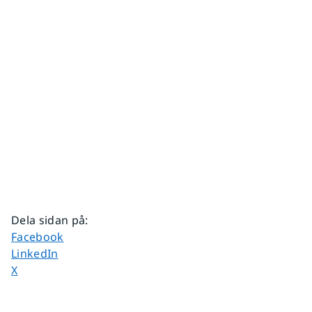
Dela sidan på
:
Dela sidan på
Facebook
Dela sidan på
LinkedIn
Dela sidan på
X