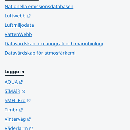
Nationella emissionsdatabasen
Länk till annan webbplats.
Luftwebb
Luftmiljödata
VattenWebb
Datavärdskap, oceanografi och marinbiologi
Datavärdskap för atmosfärkemi
Logga in
Länk till annan webbplats.
AQUA
Länk till annan webbplats.
SIMAIR
Länk till annan webbplats.
SMHI Pro
Länk till annan webbplats.
Timbr
Länk till annan webbplats.
Vinterväg
Länk till annan webbplats.
Väderlarm