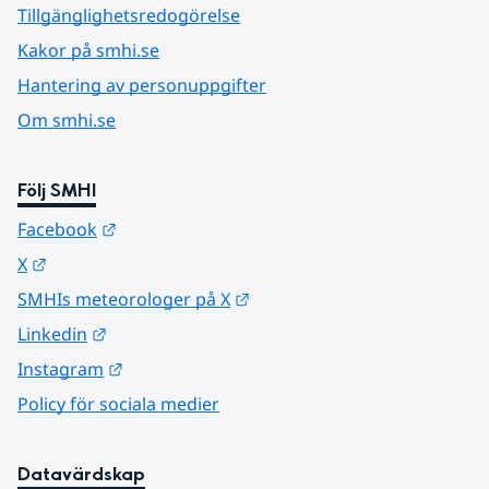
Tillgänglighetsredogörelse
Kakor på smhi.se
Hantering av personuppgifter
Om smhi.se
Följ SMHI
Länk till annan webbplats.
Facebook
Länk till annan webbplats.
X
Länk till annan webbplats.
SMHIs meteorologer på X
Länk till annan webbplats.
Linkedin
Länk till annan webbplats.
Instagram
Policy för sociala medier
Datavärdskap