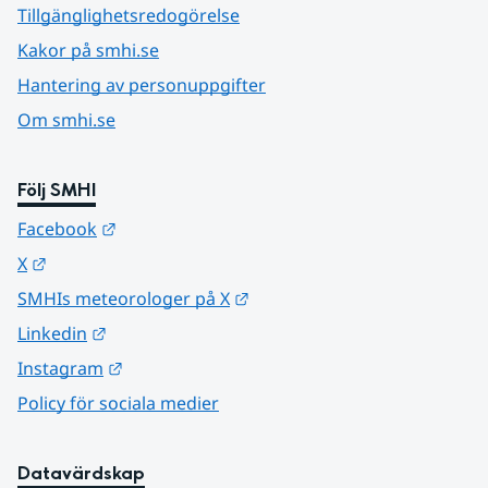
Tillgänglighetsredogörelse
Kakor på smhi.se
Hantering av personuppgifter
Om smhi.se
Följ SMHI
Länk till annan webbplats.
Facebook
Länk till annan webbplats.
X
Länk till annan webbplats.
SMHIs meteorologer på X
Länk till annan webbplats.
Linkedin
Länk till annan webbplats.
Instagram
Policy för sociala medier
Datavärdskap