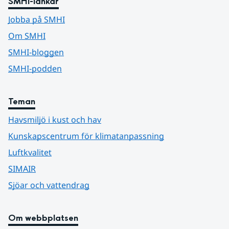
SMHI-länkar
Jobba på SMHI
Om SMHI
SMHI-bloggen
SMHI-podden
Teman
Havsmiljö i kust och hav
Kunskapscentrum för klimatanpassning
Luftkvalitet
SIMAIR
Sjöar och vattendrag
Om webbplatsen