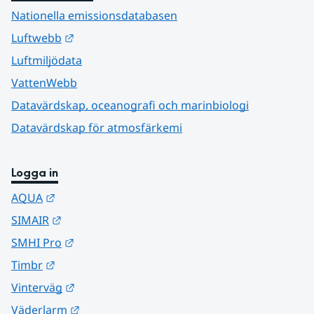
Nationella emissionsdatabasen
Länk till annan webbplats.
Luftwebb
Luftmiljödata
VattenWebb
Datavärdskap, oceanografi och marinbiologi
Datavärdskap för atmosfärkemi
Logga in
Länk till annan webbplats.
AQUA
Länk till annan webbplats.
SIMAIR
Länk till annan webbplats.
SMHI Pro
Länk till annan webbplats.
Timbr
Länk till annan webbplats.
Vinterväg
Länk till annan webbplats.
Väderlarm