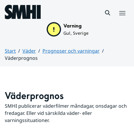
Hoppa till sidans innehåll
Meny
Varning
Gul, Sverige
Start
Väder
Prognoser och varningar
Väderprognos
Huvudinnehåll
Väderprognos
SMHI publicerar väderfilmer måndagar, onsdagar och 
fredagar. Eller vid särskilda väder- eller 
varningssituationer.