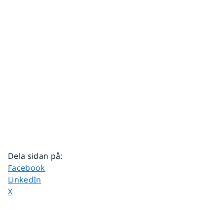
Dela sidan på
:
Dela sidan på
Facebook
Dela sidan på
LinkedIn
Dela sidan på
X