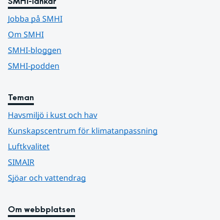
SMHI-länkar
Jobba på SMHI
Om SMHI
SMHI-bloggen
SMHI-podden
Teman
Havsmiljö i kust och hav
Kunskapscentrum för klimatanpassning
Luftkvalitet
SIMAIR
Sjöar och vattendrag
Om webbplatsen