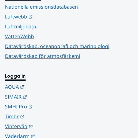
Nationella emissionsdatabasen
Länk till annan webbplats.
Luftwebb
Luftmiljödata
VattenWebb
Datavärdskap, oceanografi och marinbiologi
Datavärdskap för atmosfärkemi
Logga in
Länk till annan webbplats.
AQUA
Länk till annan webbplats.
SIMAIR
Länk till annan webbplats.
SMHI Pro
Länk till annan webbplats.
Timbr
Länk till annan webbplats.
Vinterväg
Länk till annan webbplats.
Väderlarm