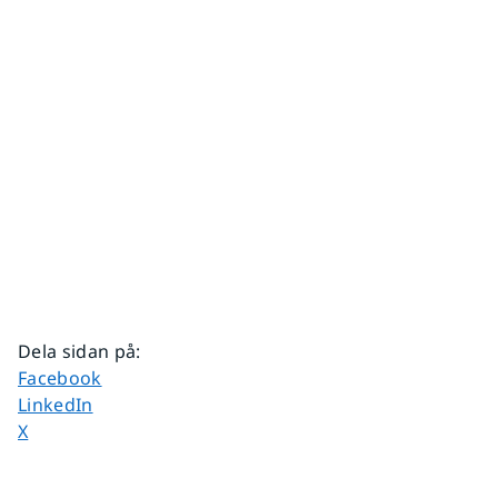
Dela sidan på
:
Dela sidan på
Facebook
Dela sidan på
LinkedIn
Dela sidan på
X