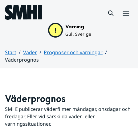
Hoppa till sidans innehåll
Meny
Varning
Gul, Sverige
Start
Väder
Prognoser och varningar
Väderprognos
Huvudinnehåll
Väderprognos
SMHI publicerar väderfilmer måndagar, onsdagar och 
fredagar. Eller vid särskilda väder- eller 
varningssituationer.