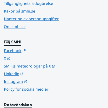
Tillgänglighetsredogörelse
Kakor på smhi.se
Hantering av personuppgifter
Om smhi.se
Följ SMHI
Länk till annan webbplats.
Facebook
Länk till annan webbplats.
X
Länk till annan webbplats.
SMHIs meteorologer på X
Länk till annan webbplats.
Linkedin
Länk till annan webbplats.
Instagram
Policy för sociala medier
Datavärdskap