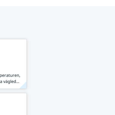
peraturen,
 vägled...