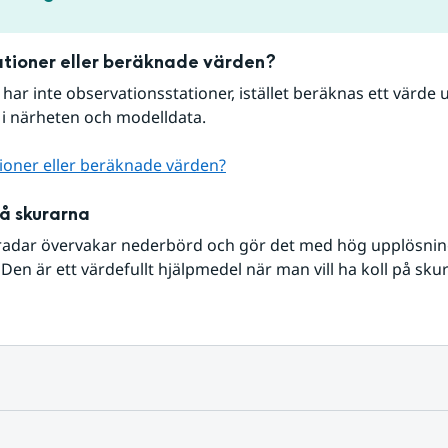
tioner eller beräknade värden?
r har inte observationsstationer, istället beräknas ett värde u
 i närheten och modelldata.
ioner eller beräknade värden?
på skurarna
radar övervakar nederbörd och gör det med hög upplösning 
Den är ett värdefullt hjälpmedel när man vill ha koll på sku