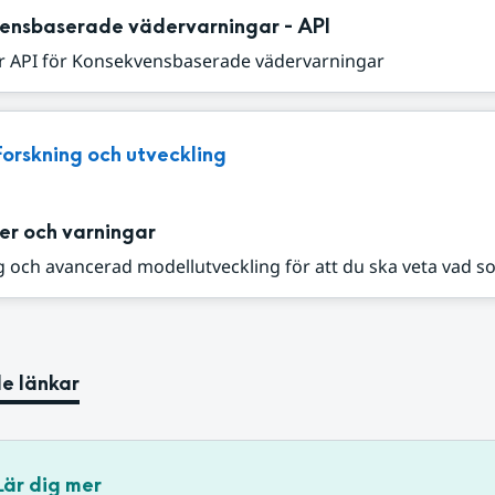
ensbaserade vädervarningar - API
r API för Konsekvensbaserade vädervarningar
Forskning och utveckling
er och varningar
 och avancerad modellutveckling för att du ska veta vad s
e länkar
Lär dig mer