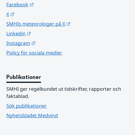
Länk till annan webbplats.
Facebook
Länk till annan webbplats.
X
Länk till annan webbplats.
SMHIs meteorologer på X
Länk till annan webbplats.
Linkedin
Länk till annan webbplats.
Instagram
Policy för sociala medier
Publikationer
SMHI ger regelbundet ut tidskrifter, rapporter och 
faktablad.
Sök publikationer
Nyhetsbladet Medvind