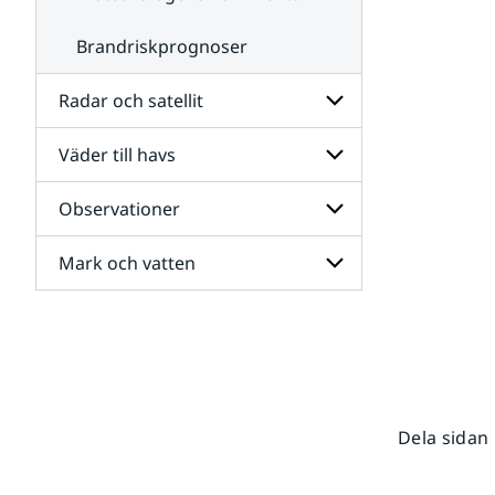
Brandriskprognoser
Radar och satellit
Väder till havs
Undersidor
för
Radar
Observationer
Undersidor
och
för
satellit
Väder
Mark och vatten
Undersidor
till
för
havs
Observationer
Undersidor
för
Mark
och
vatten
Dela sidan