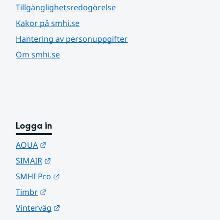
Tillgänglighetsredogörelse
Kakor på smhi.se
Hantering av personuppgifter
Om smhi.se
Logga in
Länk till annan webbplats.
AQUA
Länk till annan webbplats.
SIMAIR
Länk till annan webbplats.
SMHI Pro
Länk till annan webbplats.
Timbr
Länk till annan webbplats.
Vinterväg