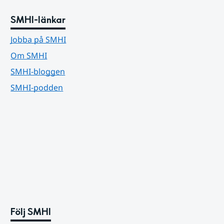
SMHI-länkar
Jobba på SMHI
Om SMHI
SMHI-bloggen
SMHI-podden
Följ SMHI