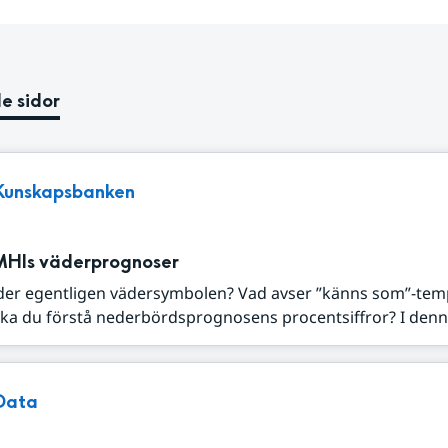
e sidor
Kunskapsbanken
MHIs väderprognoser
der egentligen vädersymbolen? Vad avser ”känns som”-tem
ka du förstå nederbördsprognosens procentsiffror? I denna
Data