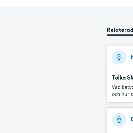
Relaterad
Tolka S
Vad bety
och hur s