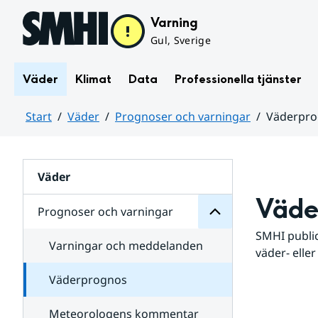
Hoppa till sidans innehåll
Varning
Gul, Sverige
Väder
Klimat
Data
Professionella tjänster
Start
Väder
Prognoser och varningar
Väderpr
varningar
och
Huvudinnehåll
Prognoser
för
Undersidor
Väder
Väde
Prognoser och varningar
SMHI public
Varningar och meddelanden
väder- eller
Väderprognos
Meteorologens kommentar