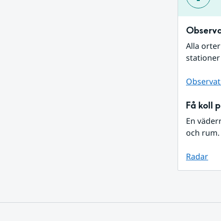
Observa
Alla orte
stationer
Observat
Få koll 
En väder
och rum. 
Radar