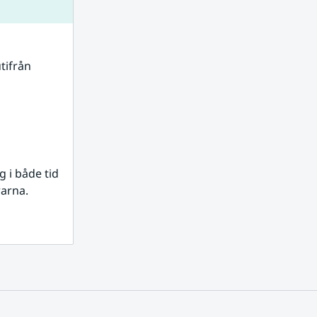
tifrån 
i både tid 
rarna.