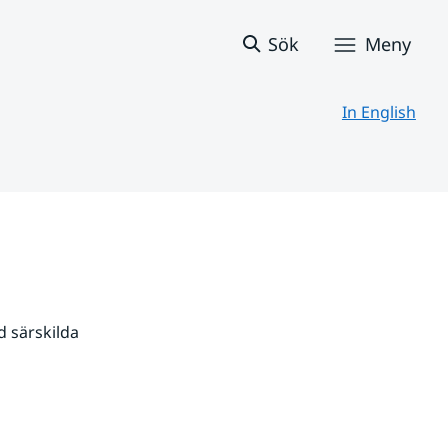
Sök
Meny
In English
 särskilda 