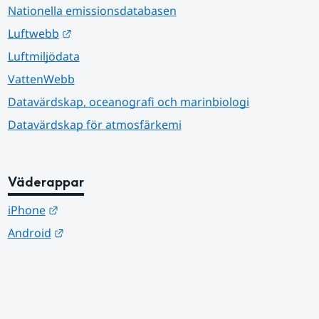
Nationella emissionsdatabasen
Länk till annan webbplats.
Luftwebb
Luftmiljödata
VattenWebb
Datavärdskap, oceanografi och marinbiologi
Datavärdskap för atmosfärkemi
Väderappar
Länk till annan webbplats.
iPhone
Länk till annan webbplats.
Android