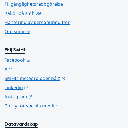
Tillgänglighetsredogörelse
Kakor på smhi.se
Hantering av personuppgifter
Om smhi.se
Följ SMHI
Länk till annan webbplats.
Facebook
Länk till annan webbplats.
X
Länk till annan webbplats.
SMHIs meteorologer på X
Länk till annan webbplats.
Linkedin
Länk till annan webbplats.
Instagram
Policy för sociala medier
Datavärdskap