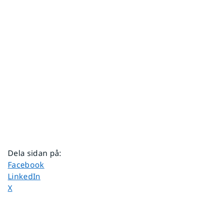
Dela sidan på
:
Dela sidan på
Facebook
Dela sidan på
LinkedIn
Dela sidan på
X