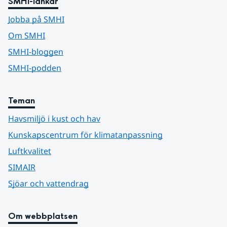
SMHI-länkar
Jobba på SMHI
Om SMHI
SMHI-bloggen
SMHI-podden
Teman
Havsmiljö i kust och hav
Kunskapscentrum för klimatanpassning
Luftkvalitet
SIMAIR
Sjöar och vattendrag
Om webbplatsen