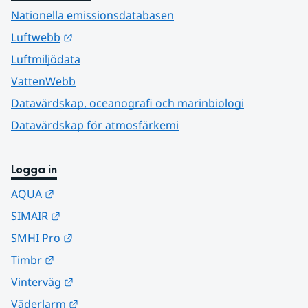
Nationella emissionsdatabasen
Länk till annan webbplats.
Luftwebb
Luftmiljödata
VattenWebb
Datavärdskap, oceanografi och marinbiologi
Datavärdskap för atmosfärkemi
Logga in
Länk till annan webbplats.
AQUA
Länk till annan webbplats.
SIMAIR
Länk till annan webbplats.
SMHI Pro
Länk till annan webbplats.
Timbr
Länk till annan webbplats.
Vinterväg
Länk till annan webbplats.
Väderlarm