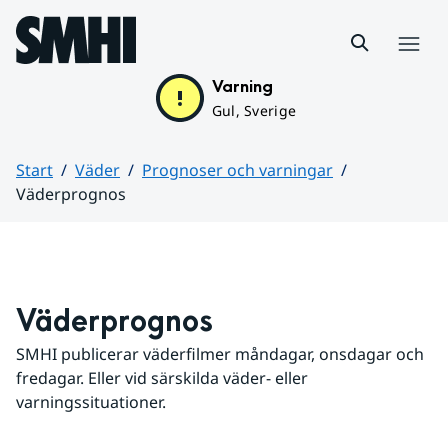
Hoppa till sidans innehåll
Meny
Varning
Gul, Sverige
Start
Väder
Prognoser och varningar
Väderprognos
Huvudinnehåll
Väderprognos
SMHI publicerar väderfilmer måndagar, onsdagar och 
fredagar. Eller vid särskilda väder- eller 
varningssituationer.