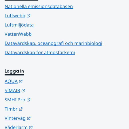
Nationella emissionsdatabasen
Länk till annan webbplats.
Luftwebb
Luftmiljödata
VattenWebb
Datavärdskap, oceanografi och marinbiologi
Datavärdskap för atmosfärkemi
Logga in
Länk till annan webbplats.
AQUA
Länk till annan webbplats.
SIMAIR
Länk till annan webbplats.
SMHI Pro
Länk till annan webbplats.
Timbr
Länk till annan webbplats.
Vinterväg
Länk till annan webbplats.
Väderlarm