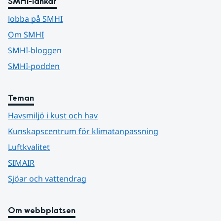
SMHI-länkar
Jobba på SMHI
Om SMHI
SMHI-bloggen
SMHI-podden
Teman
Havsmiljö i kust och hav
Kunskapscentrum för klimatanpassning
Luftkvalitet
SIMAIR
Sjöar och vattendrag
Om webbplatsen