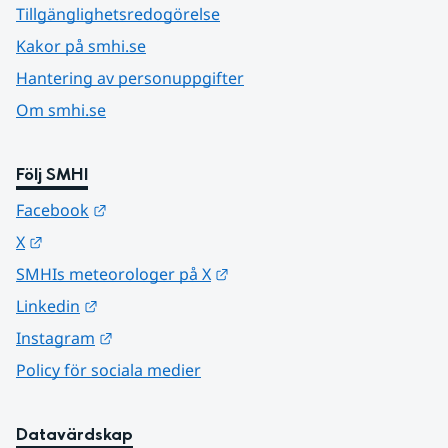
Tillgänglighetsredogörelse
Kakor på smhi.se
Hantering av personuppgifter
Om smhi.se
Följ SMHI
Länk till annan webbplats.
Facebook
Länk till annan webbplats.
X
Länk till annan webbplats.
SMHIs meteorologer på X
Länk till annan webbplats.
Linkedin
Länk till annan webbplats.
Instagram
Policy för sociala medier
Datavärdskap