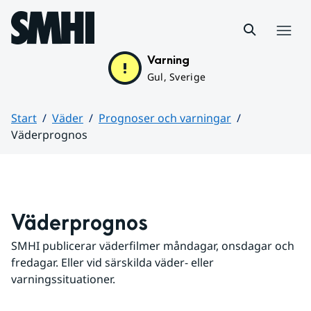
Hoppa till sidans innehåll
Meny
Varning
Gul, Sverige
Start
Väder
Prognoser och varningar
Väderprognos
Huvudinnehåll
Väderprognos
SMHI publicerar väderfilmer måndagar, onsdagar och 
fredagar. Eller vid särskilda väder- eller 
varningssituationer.