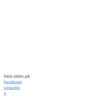
Dela sidan på
:
Dela sidan på
Facebook
Dela sidan på
LinkedIn
Dela sidan på
X