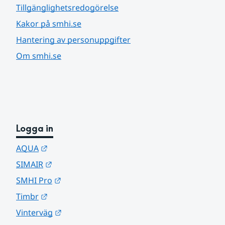
Tillgänglighetsredogörelse
Kakor på smhi.se
Hantering av personuppgifter
Om smhi.se
Logga in
Länk till annan webbplats.
AQUA
Länk till annan webbplats.
SIMAIR
Länk till annan webbplats.
SMHI Pro
Länk till annan webbplats.
Timbr
Länk till annan webbplats.
Vinterväg