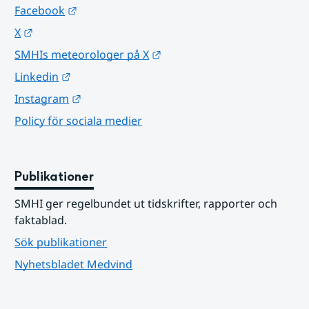
Länk till annan webbplats.
Facebook
Länk till annan webbplats.
X
Länk till annan webbplats.
SMHIs meteorologer på X
Länk till annan webbplats.
Linkedin
Länk till annan webbplats.
Instagram
Policy för sociala medier
Publikationer
SMHI ger regelbundet ut tidskrifter, rapporter och 
faktablad.
Sök publikationer
Nyhetsbladet Medvind