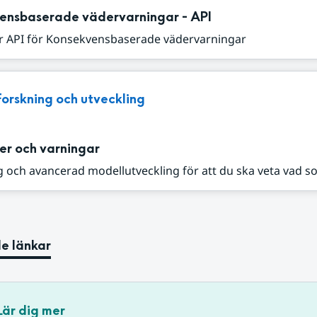
ensbaserade vädervarningar - API
r API för Konsekvensbaserade vädervarningar
Forskning och utveckling
er och varningar
 och avancerad modellutveckling för att du ska veta vad s
e länkar
Lär dig mer