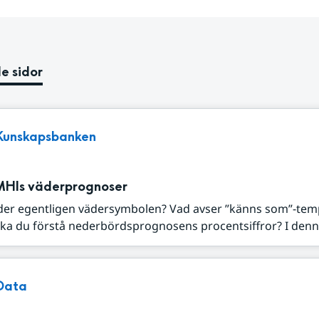
e sidor
Kunskapsbanken
MHIs väderprognoser
der egentligen vädersymbolen? Vad avser ”känns som”-tem
ka du förstå nederbördsprognosens procentsiffror? I denna
Data