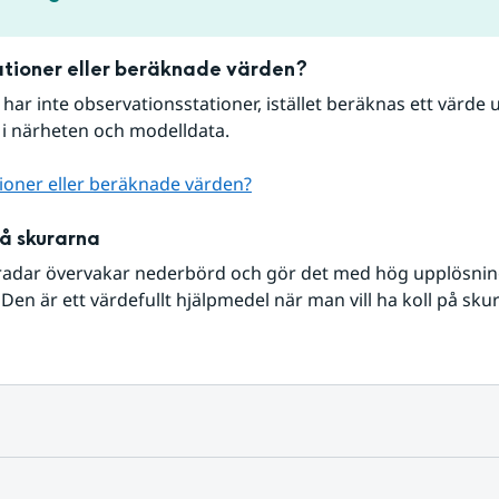
tioner eller beräknade värden?
r har inte observationsstationer, istället beräknas ett värde u
 i närheten och modelldata.
ioner eller beräknade värden?
på skurarna
radar övervakar nederbörd och gör det med hög upplösning 
Den är ett värdefullt hjälpmedel när man vill ha koll på sku