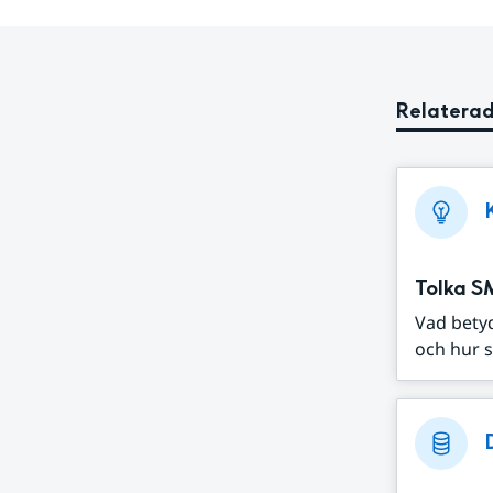
Relaterad
Tolka S
Vad bety
och hur s