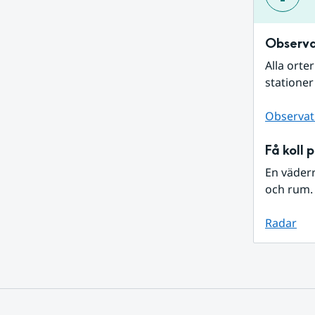
Observa
Alla orte
stationer
Observat
Få koll 
En väder
och rum. 
Radar