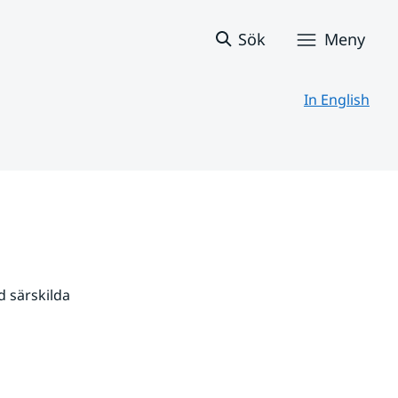
Sök
Meny
In English
 särskilda 