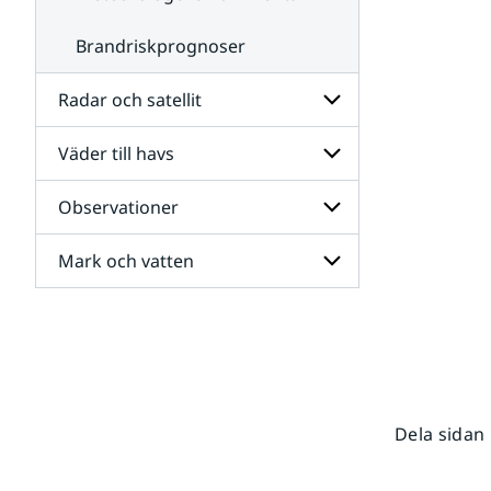
Brandriskprognoser
Radar och satellit
Väder till havs
Undersidor
för
Radar
Observationer
Undersidor
och
för
satellit
Väder
Mark och vatten
Undersidor
till
för
havs
Observationer
Undersidor
för
Mark
och
vatten
Dela sidan