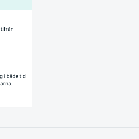
tifrån 
i både tid 
rarna.