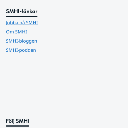
SMHI-länkar
Jobba på SMHI
Om SMHI
SMHI-bloggen
SMHI-podden
Följ SMHI