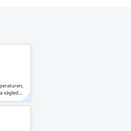
peraturen,
 vägled...