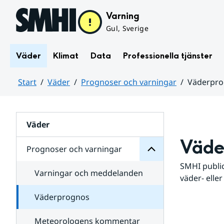
Hoppa till sidans innehåll
Varning
Gul, Sverige
Väder
Klimat
Data
Professionella tjänster
Start
Väder
Prognoser och varningar
Väderpr
varningar
och
Huvudinnehåll
Prognoser
för
Undersidor
Väder
Väde
Prognoser och varningar
SMHI public
Varningar och meddelanden
väder- eller
Väderprognos
Meteorologens kommentar