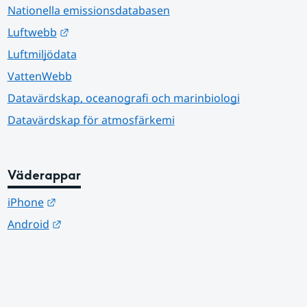
Nationella emissionsdatabasen
Länk till annan webbplats.
Luftwebb
Luftmiljödata
VattenWebb
Datavärdskap, oceanografi och marinbiologi
Datavärdskap för atmosfärkemi
Väderappar
Länk till annan webbplats.
iPhone
Länk till annan webbplats.
Android