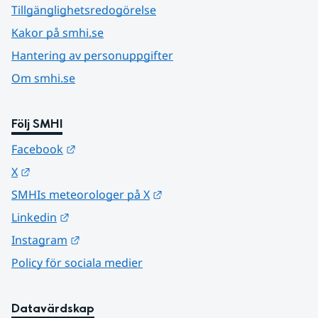
Tillgänglighetsredogörelse
Kakor på smhi.se
Hantering av personuppgifter
Om smhi.se
Följ SMHI
Länk till annan webbplats.
Facebook
Länk till annan webbplats.
X
Länk till annan webbplats.
SMHIs meteorologer på X
Länk till annan webbplats.
Linkedin
Länk till annan webbplats.
Instagram
Policy för sociala medier
Datavärdskap