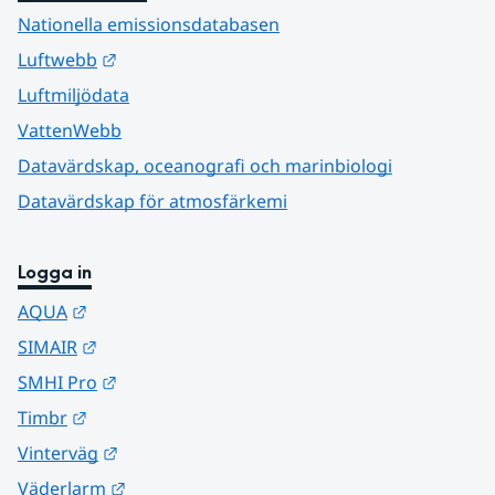
Nationella emissionsdatabasen
Länk till annan webbplats.
Luftwebb
Luftmiljödata
VattenWebb
Datavärdskap, oceanografi och marinbiologi
Datavärdskap för atmosfärkemi
Logga in
Länk till annan webbplats.
AQUA
Länk till annan webbplats.
SIMAIR
Länk till annan webbplats.
SMHI Pro
Länk till annan webbplats.
Timbr
Länk till annan webbplats.
Vinterväg
Länk till annan webbplats.
Väderlarm