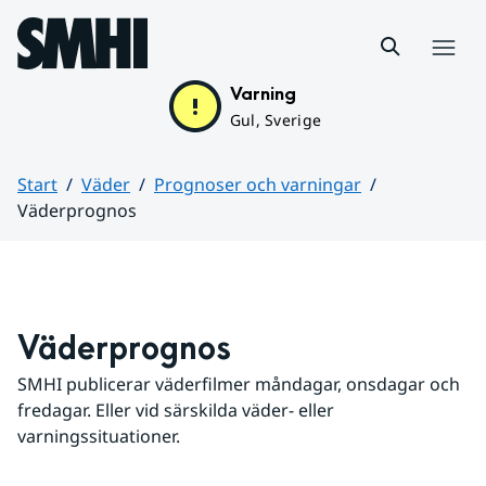
Hoppa till sidans innehåll
Meny
Varning
Gul, Sverige
Start
Väder
Prognoser och varningar
Väderprognos
Huvudinnehåll
Väderprognos
SMHI publicerar väderfilmer måndagar, onsdagar och 
fredagar. Eller vid särskilda väder- eller 
varningssituationer.