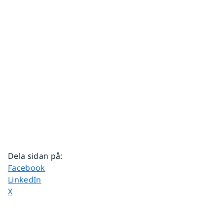
Dela sidan på
:
Dela sidan på
Facebook
Dela sidan på
LinkedIn
Dela sidan på
X