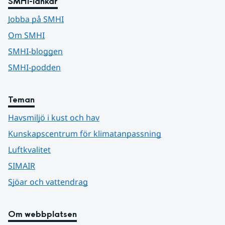
SMHI-länkar
Jobba på SMHI
Om SMHI
SMHI-bloggen
SMHI-podden
Teman
Havsmiljö i kust och hav
Kunskapscentrum för klimatanpassning
Luftkvalitet
SIMAIR
Sjöar och vattendrag
Om webbplatsen