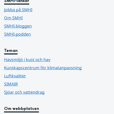
SMHI-länkar
Jobba på SMHI
Om SMHI
SMHI-bloggen
SMHI-podden
Teman
Havsmiljö i kust och hav
Kunskapscentrum för klimatanpassning
Luftkvalitet
SIMAIR
Sjöar och vattendrag
Om webbplatsen