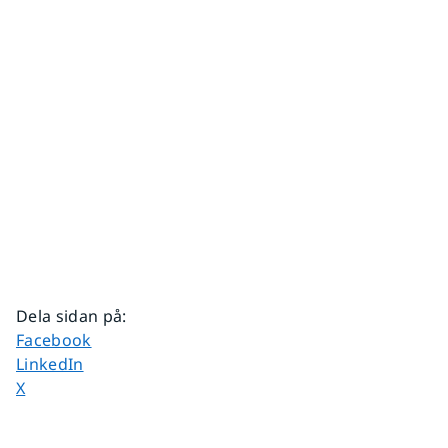
Dela sidan på
:
Dela sidan på
Facebook
Dela sidan på
LinkedIn
Dela sidan på
X