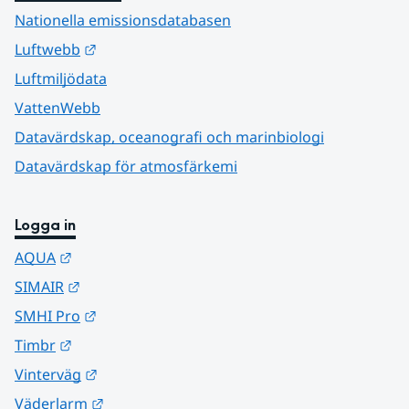
Nationella emissionsdatabasen
Länk till annan webbplats.
Luftwebb
Luftmiljödata
VattenWebb
Datavärdskap, oceanografi och marinbiologi
Datavärdskap för atmosfärkemi
Logga in
Länk till annan webbplats.
AQUA
Länk till annan webbplats.
SIMAIR
Länk till annan webbplats.
SMHI Pro
Länk till annan webbplats.
Timbr
Länk till annan webbplats.
Vinterväg
Länk till annan webbplats.
Väderlarm