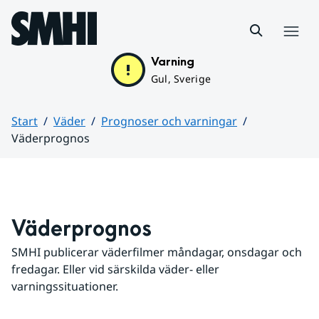
Hoppa till sidans innehåll
Meny
Varning
Gul, Sverige
Start
Väder
Prognoser och varningar
Väderprognos
Huvudinnehåll
Väderprognos
SMHI publicerar väderfilmer måndagar, onsdagar och 
fredagar. Eller vid särskilda väder- eller 
varningssituationer.