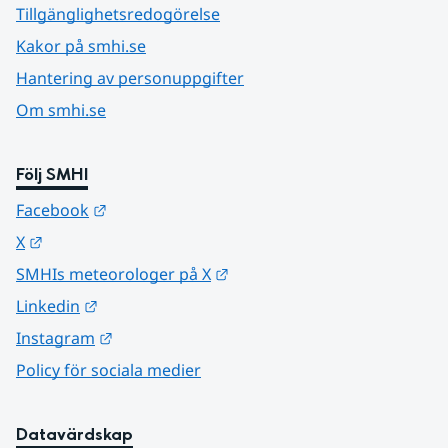
Tillgänglighetsredogörelse
Kakor på smhi.se
Hantering av personuppgifter
Om smhi.se
Följ SMHI
Länk till annan webbplats.
Facebook
Länk till annan webbplats.
X
Länk till annan webbplats.
SMHIs meteorologer på X
Länk till annan webbplats.
Linkedin
Länk till annan webbplats.
Instagram
Policy för sociala medier
Datavärdskap