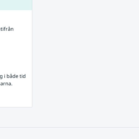
tifrån 
i både tid 
rarna.