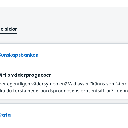
e sidor
Kunskapsbanken
MHIs väderprognoser
der egentligen vädersymbolen? Vad avser ”känns som”-tem
ka du förstå nederbördsprognosens procentsiffror? I denna
Data