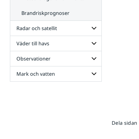
Brandriskprognoser
Radar och satellit
Väder till havs
Undersidor
för
Radar
Observationer
Undersidor
och
för
satellit
Väder
Mark och vatten
Undersidor
till
för
havs
Observationer
Undersidor
för
Mark
och
vatten
Dela sidan