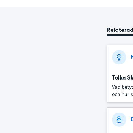
Relaterad
Tolka S
Vad bety
och hur s