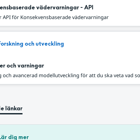
ensbaserade vädervarningar - API
r API för Konsekvensbaserade vädervarningar
Forskning och utveckling
er och varningar
 och avancerad modellutveckling för att du ska veta vad s
e länkar
Lär dig mer