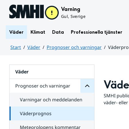
Hoppa till sidans innehåll
Varning
Gul, Sverige
Väder
Klimat
Data
Professionella tjänster
Start
Väder
Prognoser och varningar
Väderpr
varningar
och
Huvudinnehåll
Prognoser
för
Undersidor
Väder
Väde
Prognoser och varningar
SMHI public
Varningar och meddelanden
väder- eller
Väderprognos
Meteorologens kommentar