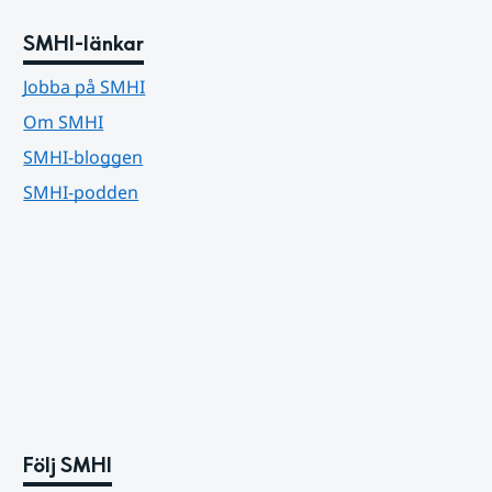
SMHI-länkar
Jobba på SMHI
Om SMHI
SMHI-bloggen
SMHI-podden
Följ SMHI