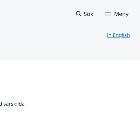
Sök
Meny
In English
 särskilda 