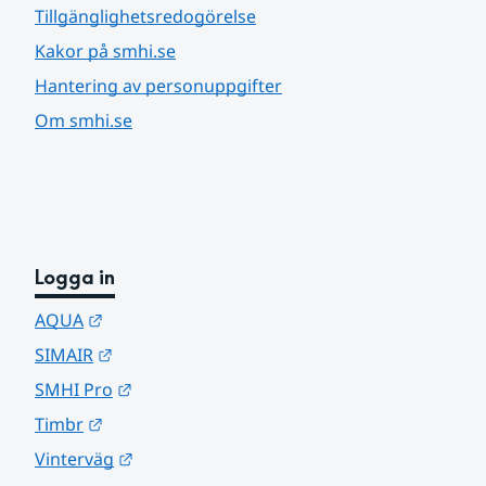
Tillgänglighetsredogörelse
Kakor på smhi.se
Hantering av personuppgifter
Om smhi.se
Logga in
Länk till annan webbplats.
AQUA
Länk till annan webbplats.
SIMAIR
Länk till annan webbplats.
SMHI Pro
Länk till annan webbplats.
Timbr
Länk till annan webbplats.
Vinterväg