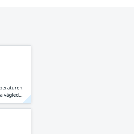
peraturen,
 vägled...