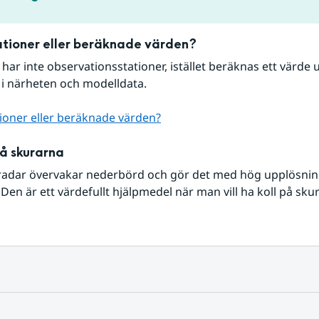
tioner eller beräknade värden?
r har inte observationsstationer, istället beräknas ett värde u
 i närheten och modelldata.
ioner eller beräknade värden?
på skurarna
radar övervakar nederbörd och gör det med hög upplösning 
Den är ett värdefullt hjälpmedel när man vill ha koll på sku