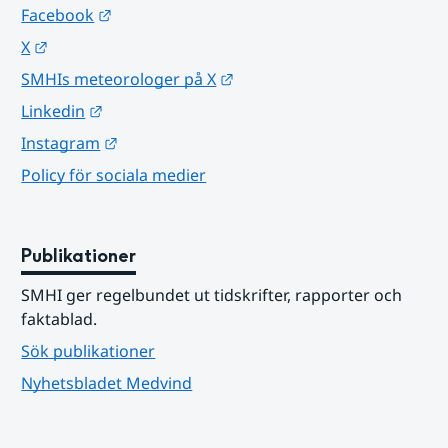
Länk till annan webbplats.
Facebook
Länk till annan webbplats.
X
Länk till annan webbplats.
SMHIs meteorologer på X
Länk till annan webbplats.
Linkedin
Länk till annan webbplats.
Instagram
Policy för sociala medier
Publikationer
SMHI ger regelbundet ut tidskrifter, rapporter och 
faktablad.
Sök publikationer
Nyhetsbladet Medvind