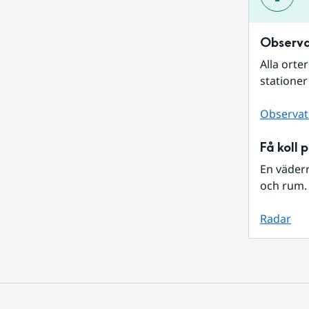
Observa
Alla orte
stationer
Observat
Få koll 
En väder
och rum. 
Radar