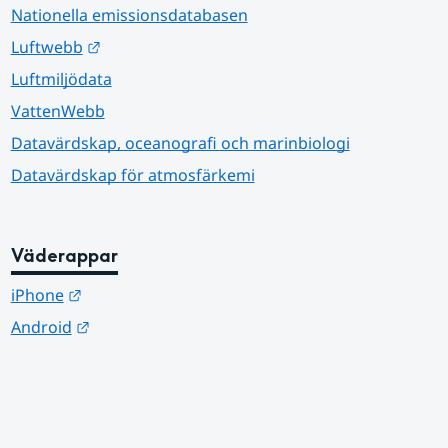
Nationella emissionsdatabasen
Länk till annan webbplats.
Luftwebb
Luftmiljödata
VattenWebb
Datavärdskap, oceanografi och marinbiologi
Datavärdskap för atmosfärkemi
Väderappar
Länk till annan webbplats.
iPhone
Länk till annan webbplats.
Android