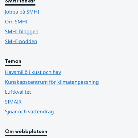
SMHI-länkar
Jobba på SMHI
Om SMHI
SMHI-bloggen
SMHI-podden
Teman
Havsmiljö i kust och hav
Kunskapscentrum för klimatanpassning
Luftkvalitet
SIMAIR
Sjöar och vattendrag
Om webbplatsen