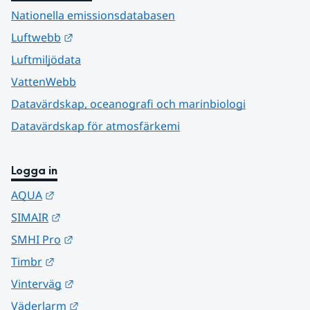
Nationella emissionsdatabasen
Länk till annan webbplats.
Luftwebb
Luftmiljödata
VattenWebb
Datavärdskap, oceanografi och marinbiologi
Datavärdskap för atmosfärkemi
Logga in
Länk till annan webbplats.
AQUA
Länk till annan webbplats.
SIMAIR
Länk till annan webbplats.
SMHI Pro
Länk till annan webbplats.
Timbr
Länk till annan webbplats.
Vinterväg
Länk till annan webbplats.
Väderlarm