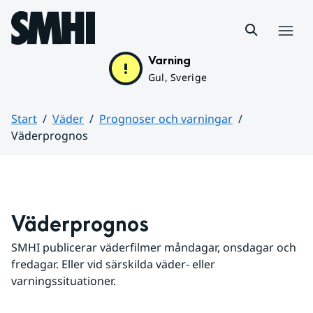
Hoppa till sidans innehåll
Meny
Varning
Gul, Sverige
Start
Väder
Prognoser och varningar
Väderprognos
Huvudinnehåll
Väderprognos
SMHI publicerar väderfilmer måndagar, onsdagar och 
fredagar. Eller vid särskilda väder- eller 
varningssituationer.