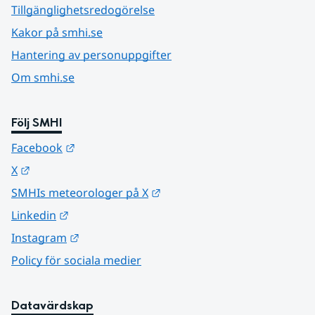
Tillgänglighetsredogörelse
Kakor på smhi.se
Hantering av personuppgifter
Om smhi.se
Följ SMHI
Länk till annan webbplats.
Facebook
Länk till annan webbplats.
X
Länk till annan webbplats.
SMHIs meteorologer på X
Länk till annan webbplats.
Linkedin
Länk till annan webbplats.
Instagram
Policy för sociala medier
Datavärdskap