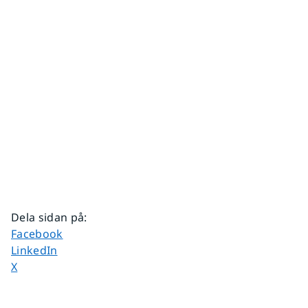
Dela sidan på
:
Dela sidan på
Facebook
Dela sidan på
LinkedIn
Dela sidan på
X