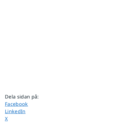
Dela sidan på
:
Dela sidan på
Facebook
Dela sidan på
LinkedIn
Dela sidan på
X