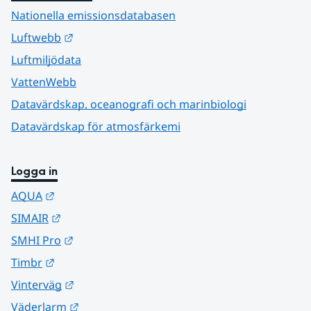
Nationella emissionsdatabasen
Länk till annan webbplats.
Luftwebb
Luftmiljödata
VattenWebb
Datavärdskap, oceanografi och marinbiologi
Datavärdskap för atmosfärkemi
Logga in
Länk till annan webbplats.
AQUA
Länk till annan webbplats.
SIMAIR
Länk till annan webbplats.
SMHI Pro
Länk till annan webbplats.
Timbr
Länk till annan webbplats.
Vinterväg
Länk till annan webbplats.
Väderlarm