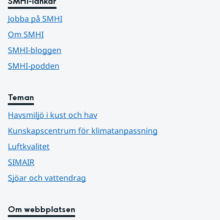
SMHI-länkar
Jobba på SMHI
Om SMHI
SMHI-bloggen
SMHI-podden
Teman
Havsmiljö i kust och hav
Kunskapscentrum för klimatanpassning
Luftkvalitet
SIMAIR
Sjöar och vattendrag
Om webbplatsen