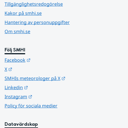
Tillgänglighetsredogörelse
Kakor på smhi.se
Hantering av personuppgifter
Om smhi.se
Följ SMHI
Länk till annan webbplats.
Facebook
Länk till annan webbplats.
X
Länk till annan webbplats.
SMHIs meteorologer på X
Länk till annan webbplats.
Linkedin
Länk till annan webbplats.
Instagram
Policy för sociala medier
Datavärdskap