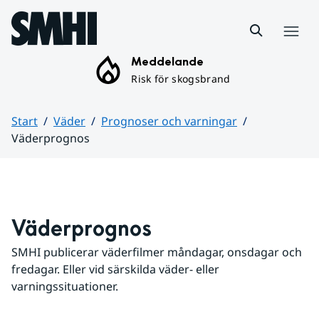
Hoppa till sidans innehåll
Meny
Meddelande
Risk för skogsbrand
Start
Väder
Prognoser och varningar
Väderprognos
Huvudinnehåll
Väderprognos
SMHI publicerar väderfilmer måndagar, onsdagar och 
fredagar. Eller vid särskilda väder- eller 
varningssituationer.