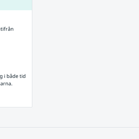
tifrån 
i både tid 
rarna.