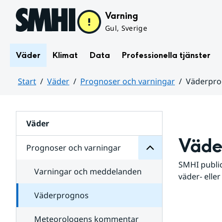
Hoppa till sidans innehåll
Varning
Gul, Sverige
Väder
Klimat
Data
Professionella tjänster
Start
Väder
Prognoser och varningar
Väderpr
varningar
och
Huvudinnehåll
Prognoser
för
Undersidor
Väder
Väde
Prognoser och varningar
SMHI public
Varningar och meddelanden
väder- eller
Väderprognos
Meteorologens kommentar