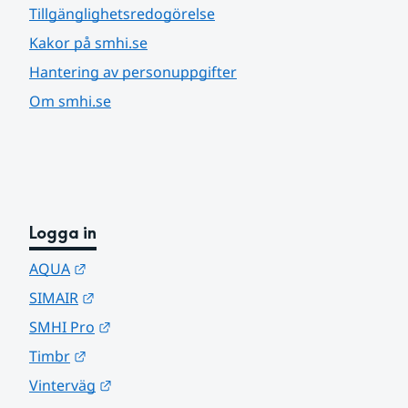
Tillgänglighetsredogörelse
Kakor på smhi.se
Hantering av personuppgifter
Om smhi.se
Logga in
Länk till annan webbplats.
AQUA
Länk till annan webbplats.
SIMAIR
Länk till annan webbplats.
SMHI Pro
Länk till annan webbplats.
Timbr
Länk till annan webbplats.
Vinterväg