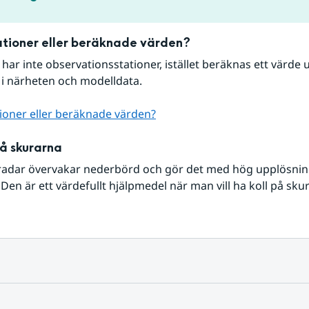
tioner eller beräknade värden?
r har inte observationsstationer, istället beräknas ett värde u
 i närheten och modelldata.
ioner eller beräknade värden?
på skurarna
radar övervakar nederbörd och gör det med hög upplösning 
Den är ett värdefullt hjälpmedel när man vill ha koll på sku