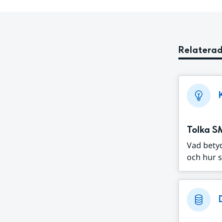
Relaterad
Tolka S
Vad bety
och hur s