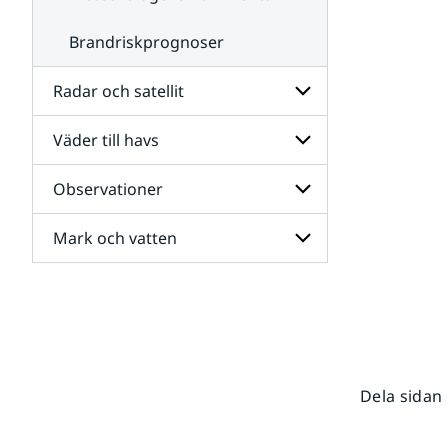
Brandriskprognoser
Radar och satellit
Väder till havs
Undersidor
för
Radar
Observationer
Undersidor
och
för
satellit
Väder
Mark och vatten
Undersidor
till
för
havs
Observationer
Undersidor
för
Mark
och
vatten
Dela sidan