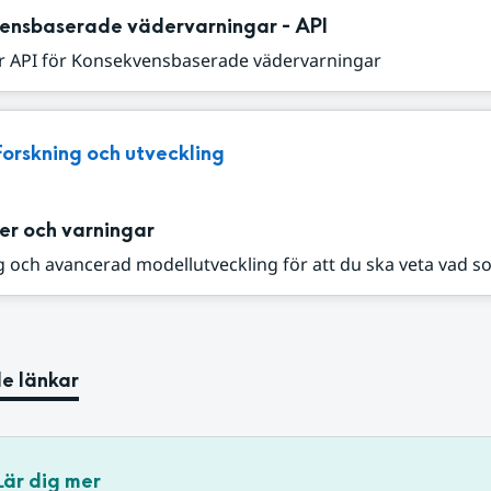
ensbaserade vädervarningar - API
r API för Konsekvensbaserade vädervarningar
Forskning och utveckling
er och varningar
 och avancerad modellutveckling för att du ska veta vad s
e länkar
Lär dig mer