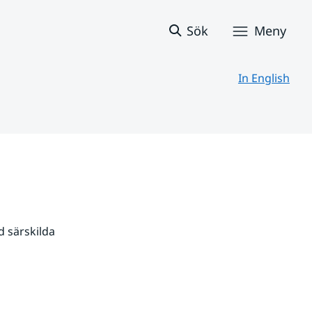
Sök
Meny
In English
 särskilda 