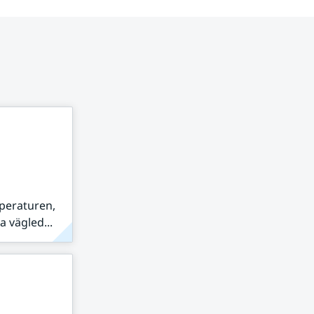
peraturen,
 vägled...