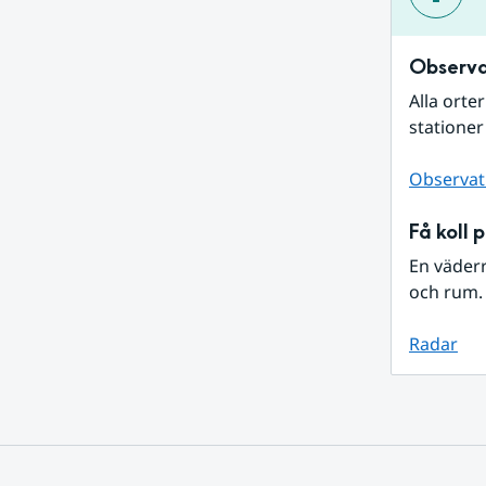
Observa
Alla orte
stationer
Observat
Få koll 
En väder
och rum. 
Radar