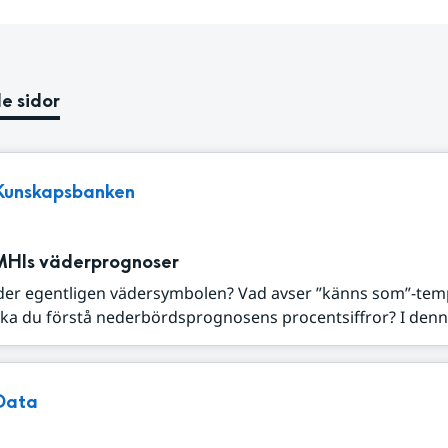
e sidor
Kunskapsbanken
MHIs väderprognoser
der egentligen vädersymbolen? Vad avser ”känns som”-tem
ka du förstå nederbördsprognosens procentsiffror? I denna
Data