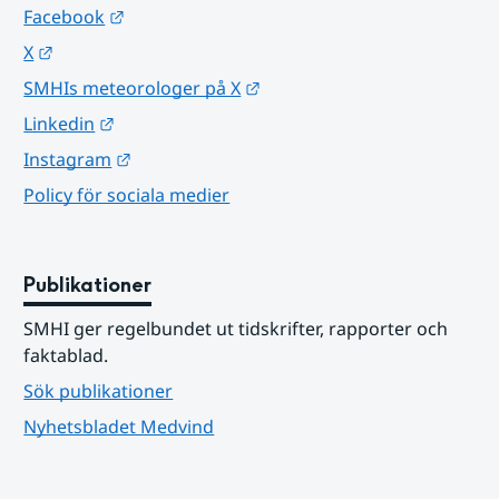
Länk till annan webbplats.
Facebook
Länk till annan webbplats.
X
Länk till annan webbplats.
SMHIs meteorologer på X
Länk till annan webbplats.
Linkedin
Länk till annan webbplats.
Instagram
Policy för sociala medier
Publikationer
SMHI ger regelbundet ut tidskrifter, rapporter och 
faktablad.
Sök publikationer
Nyhetsbladet Medvind