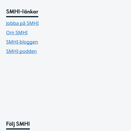
SMHI-länkar
Jobba på SMHI
Om SMHI
SMHI-bloggen
SMHI-podden
Följ SMHI