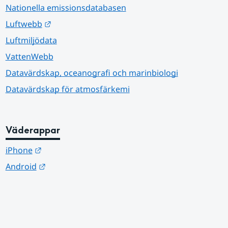
Nationella emissionsdatabasen
Länk till annan webbplats.
Luftwebb
Luftmiljödata
VattenWebb
Datavärdskap, oceanografi och marinbiologi
Datavärdskap för atmosfärkemi
Väderappar
Länk till annan webbplats.
iPhone
Länk till annan webbplats.
Android