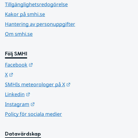
Tillgänglighetsredogörelse
Kakor på smhi.se
Hantering av personuppgifter
Om smhi.se
Följ SMHI
Länk till annan webbplats.
Facebook
Länk till annan webbplats.
X
Länk till annan webbplats.
SMHIs meteorologer på X
Länk till annan webbplats.
Linkedin
Länk till annan webbplats.
Instagram
Policy för sociala medier
Datavärdskap