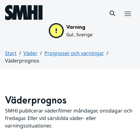
Hoppa till sidans innehåll
Meny
Varning
Gul, Sverige
Start
Väder
Prognoser och varningar
Väderprognos
Huvudinnehåll
Väderprognos
SMHI publicerar väderfilmer måndagar, onsdagar och 
fredagar. Eller vid särskilda väder- eller 
varningssituationer.