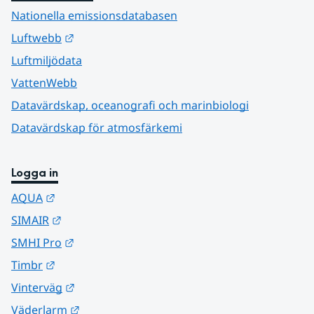
Nationella emissionsdatabasen
Länk till annan webbplats.
Luftwebb
Luftmiljödata
VattenWebb
Datavärdskap, oceanografi och marinbiologi
Datavärdskap för atmosfärkemi
Logga in
Länk till annan webbplats.
AQUA
Länk till annan webbplats.
SIMAIR
Länk till annan webbplats.
SMHI Pro
Länk till annan webbplats.
Timbr
Länk till annan webbplats.
Vinterväg
Länk till annan webbplats.
Väderlarm