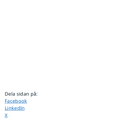
Dela sidan på
:
Dela sidan på
Facebook
Dela sidan på
LinkedIn
Dela sidan på
X