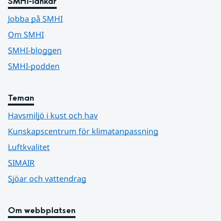
SMHI-länkar
Jobba på SMHI
Om SMHI
SMHI-bloggen
SMHI-podden
Teman
Havsmiljö i kust och hav
Kunskapscentrum för klimatanpassning
Luftkvalitet
SIMAIR
Sjöar och vattendrag
Om webbplatsen