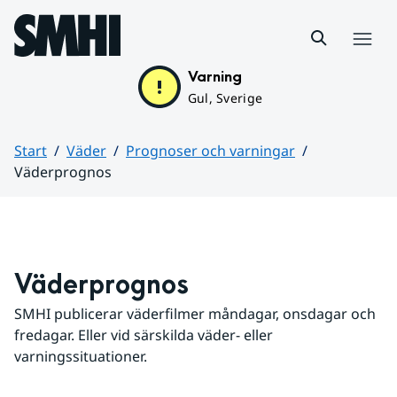
Hoppa till sidans innehåll
Meny
Varning
Gul, Sverige
Start
Väder
Prognoser och varningar
Väderprognos
Huvudinnehåll
Väderprognos
SMHI publicerar väderfilmer måndagar, onsdagar och 
fredagar. Eller vid särskilda väder- eller 
varningssituationer.