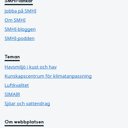
SMHI-länkar
Jobba på SMHI
Om SMHI
SMHI-bloggen
SMHI-podden
Teman
Havsmiljö i kust och hav
Kunskapscentrum för klimatanpassning
Luftkvalitet
SIMAIR
Sjöar och vattendrag
Om webbplatsen