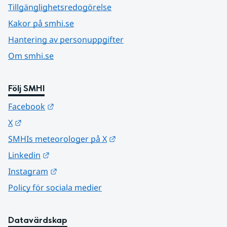
Tillgänglighetsredogörelse
Kakor på smhi.se
Hantering av personuppgifter
Om smhi.se
Följ SMHI
Länk till annan webbplats.
Facebook
Länk till annan webbplats.
X
Länk till annan webbplats.
SMHIs meteorologer på X
Länk till annan webbplats.
Linkedin
Länk till annan webbplats.
Instagram
Policy för sociala medier
Datavärdskap