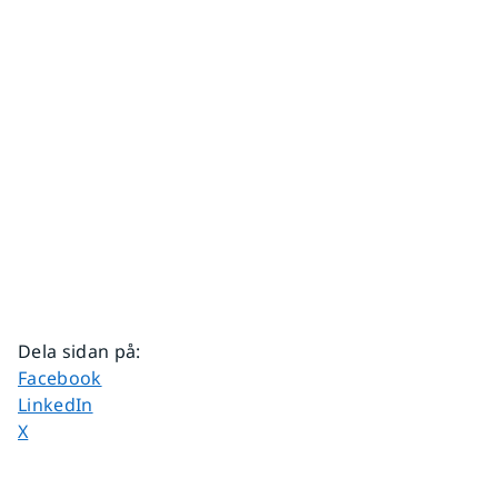
Dela sidan på
:
Dela sidan på
Facebook
Dela sidan på
LinkedIn
Dela sidan på
X