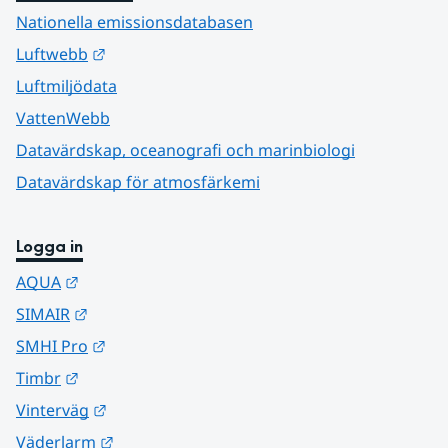
Nationella emissionsdatabasen
Länk till annan webbplats.
Luftwebb
Luftmiljödata
VattenWebb
Datavärdskap, oceanografi och marinbiologi
Datavärdskap för atmosfärkemi
Logga in
Länk till annan webbplats.
AQUA
Länk till annan webbplats.
SIMAIR
Länk till annan webbplats.
SMHI Pro
Länk till annan webbplats.
Timbr
Länk till annan webbplats.
Vinterväg
Länk till annan webbplats.
Väderlarm