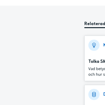
Relaterad
Tolka S
Vad bety
och hur s