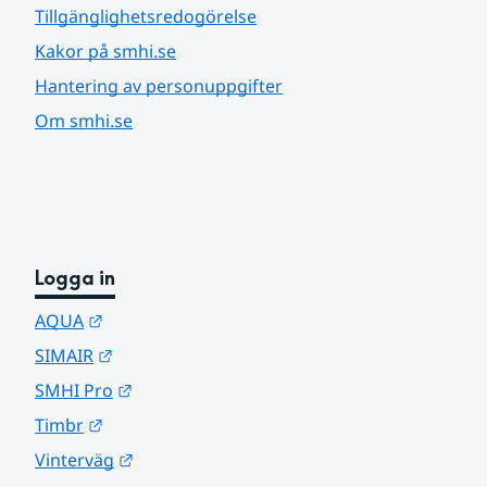
Tillgänglighetsredogörelse
Kakor på smhi.se
Hantering av personuppgifter
Om smhi.se
Logga in
Länk till annan webbplats.
AQUA
Länk till annan webbplats.
SIMAIR
Länk till annan webbplats.
SMHI Pro
Länk till annan webbplats.
Timbr
Länk till annan webbplats.
Vinterväg