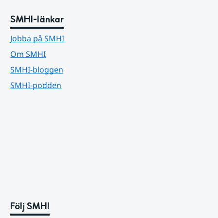
SMHI-länkar
Jobba på SMHI
Om SMHI
SMHI-bloggen
SMHI-podden
Följ SMHI