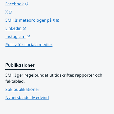
Länk till annan webbplats.
Facebook
Länk till annan webbplats.
X
Länk till annan webbplats.
SMHIs meteorologer på X
Länk till annan webbplats.
Linkedin
Länk till annan webbplats.
Instagram
Policy för sociala medier
Publikationer
SMHI ger regelbundet ut tidskrifter, rapporter och 
faktablad.
Sök publikationer
Nyhetsbladet Medvind