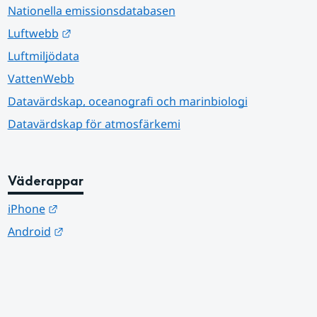
Nationella emissionsdatabasen
Länk till annan webbplats.
Luftwebb
Luftmiljödata
VattenWebb
Datavärdskap, oceanografi och marinbiologi
Datavärdskap för atmosfärkemi
Väderappar
Länk till annan webbplats.
iPhone
Länk till annan webbplats.
Android