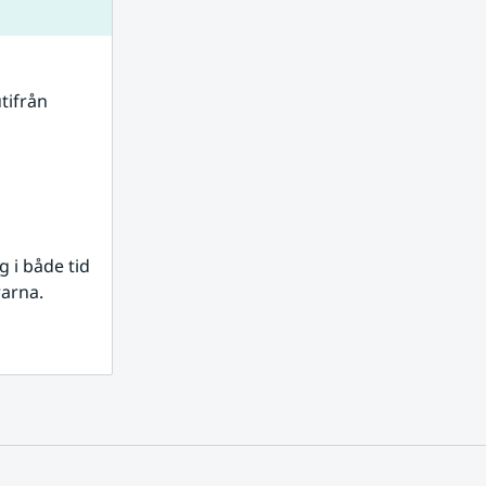
tifrån 
i både tid 
rarna.