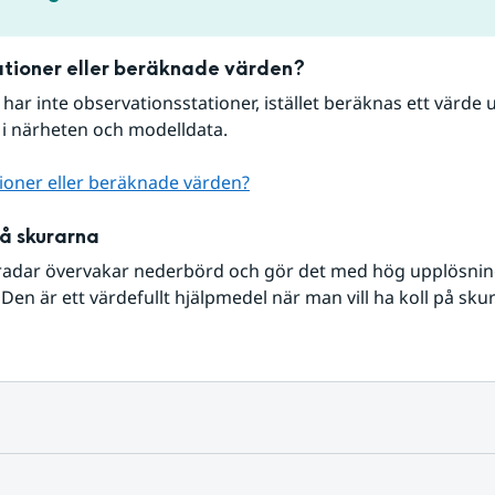
tioner eller beräknade värden?
r har inte observationsstationer, istället beräknas ett värde u
 i närheten och modelldata.
ioner eller beräknade värden?
på skurarna
radar övervakar nederbörd och gör det med hög upplösning 
Den är ett värdefullt hjälpmedel när man vill ha koll på sku