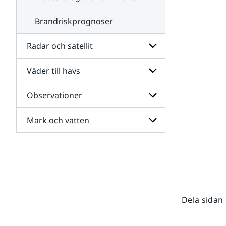
Brandriskprognoser
Radar och satellit
Väder till havs
Undersidor
för
Radar
Observationer
Undersidor
och
för
satellit
Väder
Mark och vatten
Undersidor
till
för
havs
Observationer
Undersidor
för
Mark
och
vatten
Dela sidan