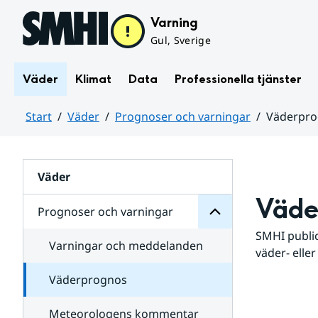
Hoppa till sidans innehåll
Varning
Gul, Sverige
Väder
Klimat
Data
Professionella tjänster
Start
Väder
Prognoser och varningar
Väderpr
varningar
och
Huvudinnehåll
Prognoser
för
Undersidor
Väder
Väde
Prognoser och varningar
SMHI public
Varningar och meddelanden
väder- eller
Väderprognos
Meteorologens kommentar