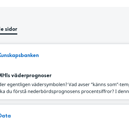
e sidor
Kunskapsbanken
MHIs väderprognoser
der egentligen vädersymbolen? Vad avser ”känns som”-tem
ka du förstå nederbördsprognosens procentsiffror? I denna
Data