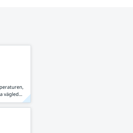
peraturen,
 vägled...