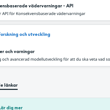
ensbaserade vädervarningar - API
r API för Konsekvensbaserade vädervarningar
Forskning och utveckling
er och varningar
 och avancerad modellutveckling för att du ska veta vad s
e länkar
Lär dig mer