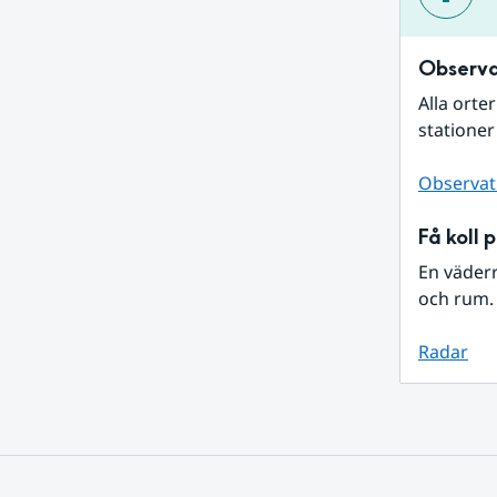
Observa
Alla orte
stationer
Observat
Få koll 
En väder
och rum. 
Radar