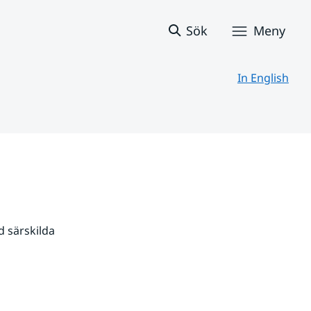
Sök
Meny
In English
 särskilda 