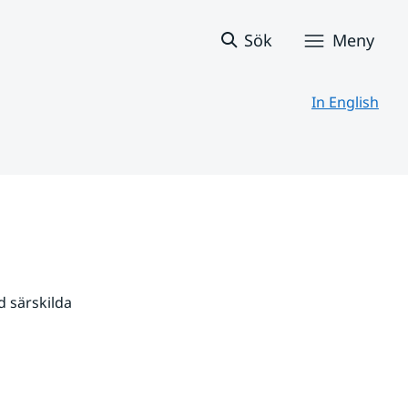
Sök
Meny
In English
 särskilda 