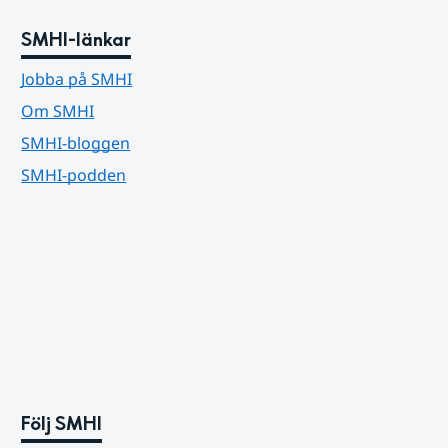
SMHI-länkar
Jobba på SMHI
Om SMHI
SMHI-bloggen
SMHI-podden
Följ SMHI