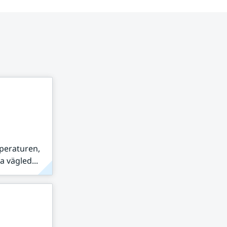
peraturen,
 vägled...