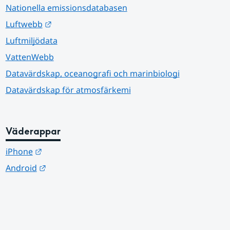
Nationella emissionsdatabasen
Länk till annan webbplats.
Luftwebb
Luftmiljödata
VattenWebb
Datavärdskap, oceanografi och marinbiologi
Datavärdskap för atmosfärkemi
Väderappar
Länk till annan webbplats.
iPhone
Länk till annan webbplats.
Android