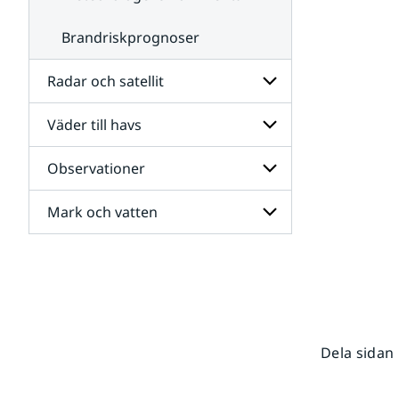
Brandriskprognoser
Radar och satellit
Väder till havs
Undersidor
för
Radar
Observationer
Undersidor
och
för
satellit
Väder
Mark och vatten
Undersidor
till
för
havs
Observationer
Undersidor
för
Mark
och
vatten
Dela sidan