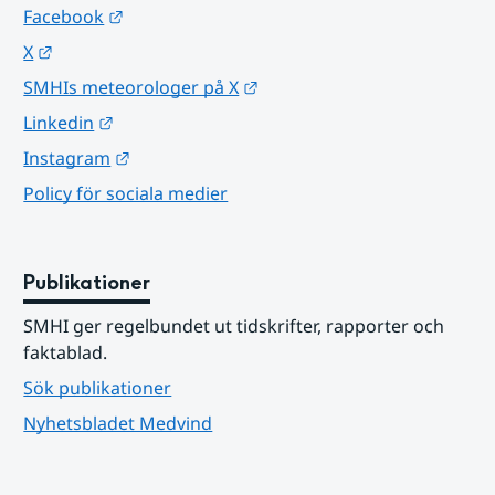
Länk till annan webbplats.
Facebook
Länk till annan webbplats.
X
Länk till annan webbplats.
SMHIs meteorologer på X
Länk till annan webbplats.
Linkedin
Länk till annan webbplats.
Instagram
Policy för sociala medier
Publikationer
SMHI ger regelbundet ut tidskrifter, rapporter och 
faktablad.
Sök publikationer
Nyhetsbladet Medvind