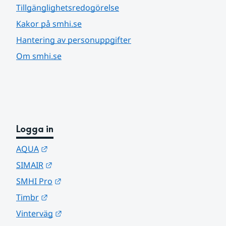
Tillgänglighetsredogörelse
Kakor på smhi.se
Hantering av personuppgifter
Om smhi.se
Logga in
Länk till annan webbplats.
AQUA
Länk till annan webbplats.
SIMAIR
Länk till annan webbplats.
SMHI Pro
Länk till annan webbplats.
Timbr
Länk till annan webbplats.
Vinterväg