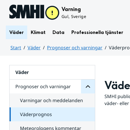
Hoppa till sidans innehåll
Varning
Gul, Sverige
Väder
Klimat
Data
Professionella tjänster
Start
Väder
Prognoser och varningar
Väderpr
varningar
och
Huvudinnehåll
Prognoser
för
Undersidor
Väder
Väde
Prognoser och varningar
SMHI public
Varningar och meddelanden
väder- eller
Väderprognos
Meteorologens kommentar