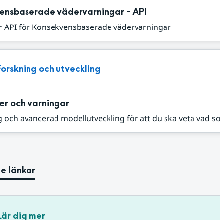
ensbaserade vädervarningar - API
r API för Konsekvensbaserade vädervarningar
Forskning och utveckling
er och varningar
 och avancerad modellutveckling för att du ska veta vad s
e länkar
Lär dig mer