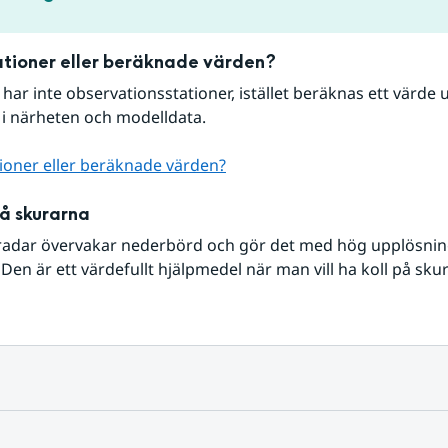
tioner eller beräknade värden?
r har inte observationsstationer, istället beräknas ett värde u
 i närheten och modelldata.
ioner eller beräknade värden?
på skurarna
radar övervakar nederbörd och gör det med hög upplösning 
Den är ett värdefullt hjälpmedel när man vill ha koll på sku