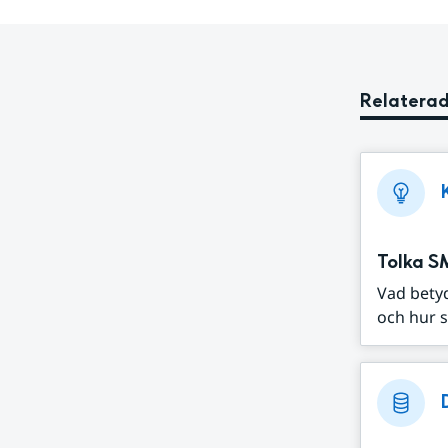
Relaterad
Tolka S
Vad bety
och hur s