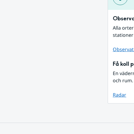
Observa
Alla orte
stationer
Observat
Få koll 
En väder
och rum. 
Radar