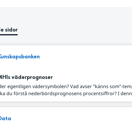
e sidor
Kunskapsbanken
MHIs väderprognoser
der egentligen vädersymbolen? Vad avser ”känns som”-tem
ka du förstå nederbördsprognosens procentsiffror? I denna
Data