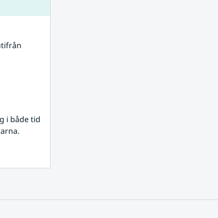
tifrån 
i både tid 
rarna.