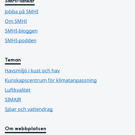
SMHI-länkar
Jobba på SMHI
Om SMHI
SMHI-bloggen
SMHI-podden
Teman
Havsmiljö i kust och hav
Kunskapscentrum för klimatanpassning
Luftkvalitet
SIMAIR
Sjöar och vattendrag
Om webbplatsen