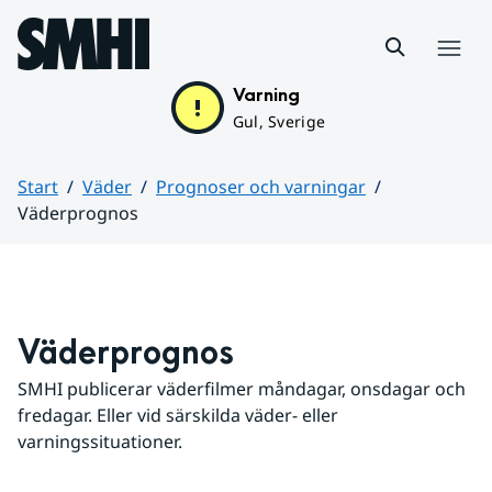
Hoppa till sidans innehåll
Meny
Varning
Gul, Sverige
Start
Väder
Prognoser och varningar
Väderprognos
Huvudinnehåll
Väderprognos
SMHI publicerar väderfilmer måndagar, onsdagar och 
fredagar. Eller vid särskilda väder- eller 
varningssituationer.