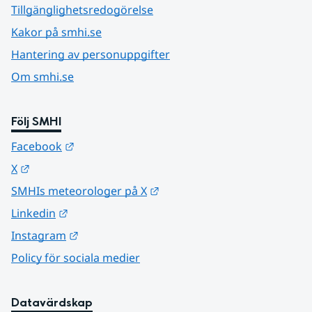
Tillgänglighetsredogörelse
Kakor på smhi.se
Hantering av personuppgifter
Om smhi.se
Följ SMHI
Länk till annan webbplats.
Facebook
Länk till annan webbplats.
X
Länk till annan webbplats.
SMHIs meteorologer på X
Länk till annan webbplats.
Linkedin
Länk till annan webbplats.
Instagram
Policy för sociala medier
Datavärdskap