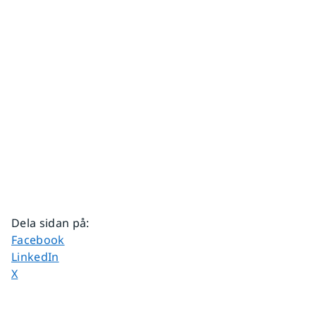
Dela sidan på
:
Dela sidan på
Facebook
Dela sidan på
LinkedIn
Dela sidan på
X