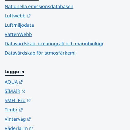
Nationella emissionsdatabasen
Länk till annan webbplats.
Luftwebb
Luftmiljödata
VattenWebb
Datavärdskap, oceanografi och marinbiologi
Datavärdskap för atmosfärkemi
Logga in
Länk till annan webbplats.
AQUA
Länk till annan webbplats.
SIMAIR
Länk till annan webbplats.
SMHI Pro
Länk till annan webbplats.
Timbr
Länk till annan webbplats.
Vinterväg
Länk till annan webbplats.
Väderlarm