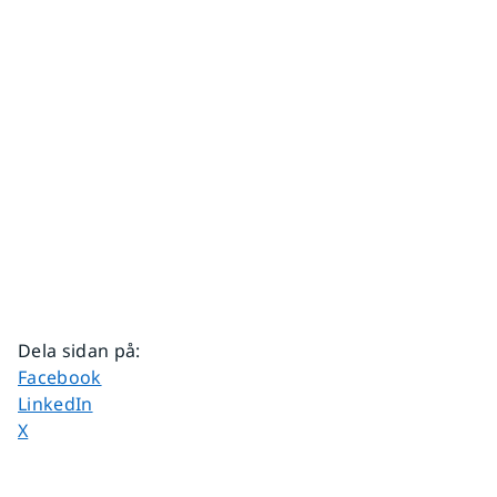
Dela sidan på
:
Dela sidan på
Facebook
Dela sidan på
LinkedIn
Dela sidan på
X