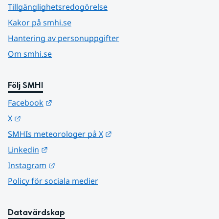
Tillgänglighetsredogörelse
Kakor på smhi.se
Hantering av personuppgifter
Om smhi.se
Följ SMHI
Länk till annan webbplats.
Facebook
Länk till annan webbplats.
X
Länk till annan webbplats.
SMHIs meteorologer på X
Länk till annan webbplats.
Linkedin
Länk till annan webbplats.
Instagram
Policy för sociala medier
Datavärdskap