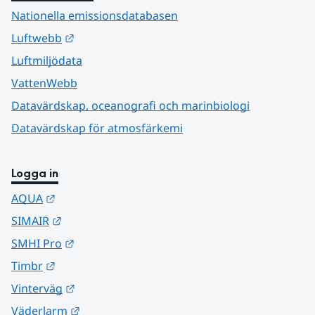
Nationella emissionsdatabasen
Länk till annan webbplats.
Luftwebb
Luftmiljödata
VattenWebb
Datavärdskap, oceanografi och marinbiologi
Datavärdskap för atmosfärkemi
Logga in
Länk till annan webbplats.
AQUA
Länk till annan webbplats.
SIMAIR
Länk till annan webbplats.
SMHI Pro
Länk till annan webbplats.
Timbr
Länk till annan webbplats.
Vinterväg
Länk till annan webbplats.
Väderlarm