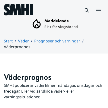
Hoppa till sidans innehåll
Meny
Meddelande
Risk för skogsbrand
Start
Väder
Prognoser och varningar
Väderprognos
Huvudinnehåll
Väderprognos
SMHI publicerar väderfilmer måndagar, onsdagar och 
fredagar. Eller vid särskilda väder- eller 
varningssituationer.