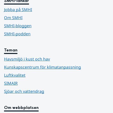
SMHI-länkar
Jobba på SMHI
Om SMHI
SMHI-bloggen
SMHI-podden
Teman
Havsmiljö i kust och hav
Kunskapscentrum för klimatanpassning
Luftkvalitet
SIMAIR
Sjöar och vattendrag
Om webbplatsen