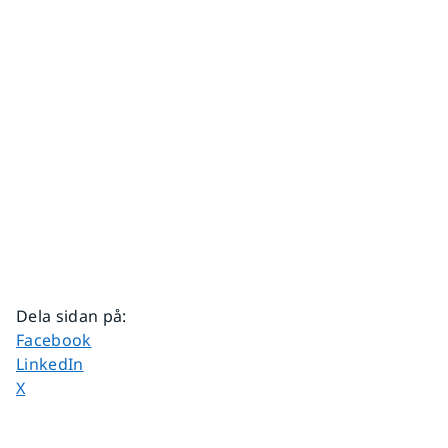
Dela sidan på
:
Dela sidan på
Facebook
Dela sidan på
LinkedIn
Dela sidan på
X