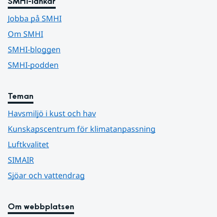
SMHI-länkar
Jobba på SMHI
Om SMHI
SMHI-bloggen
SMHI-podden
Teman
Havsmiljö i kust och hav
Kunskapscentrum för klimatanpassning
Luftkvalitet
SIMAIR
Sjöar och vattendrag
Om webbplatsen