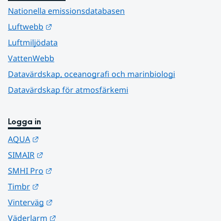
Nationella emissionsdatabasen
Länk till annan webbplats.
Luftwebb
Luftmiljödata
VattenWebb
Datavärdskap, oceanografi och marinbiologi
Datavärdskap för atmosfärkemi
Logga in
Länk till annan webbplats.
AQUA
Länk till annan webbplats.
SIMAIR
Länk till annan webbplats.
SMHI Pro
Länk till annan webbplats.
Timbr
Länk till annan webbplats.
Vinterväg
Länk till annan webbplats.
Väderlarm