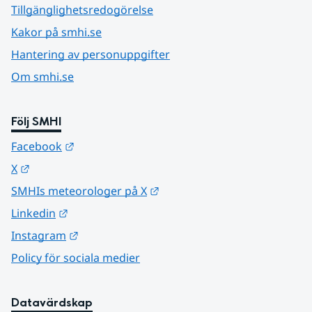
Tillgänglighetsredogörelse
Kakor på smhi.se
Hantering av personuppgifter
Om smhi.se
Följ SMHI
Länk till annan webbplats.
Facebook
Länk till annan webbplats.
X
Länk till annan webbplats.
SMHIs meteorologer på X
Länk till annan webbplats.
Linkedin
Länk till annan webbplats.
Instagram
Policy för sociala medier
Datavärdskap