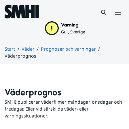
Hoppa till sidans innehåll
Meny
Varning
Gul, Sverige
Start
Väder
Prognoser och varningar
Väderprognos
Huvudinnehåll
Väderprognos
SMHI publicerar väderfilmer måndagar, onsdagar och 
fredagar. Eller vid särskilda väder- eller 
varningssituationer.