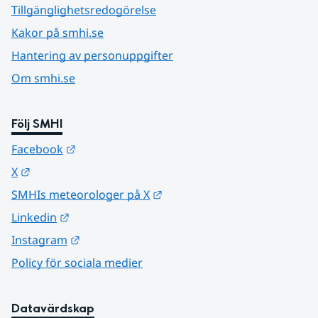
Tillgänglighetsredogörelse
Kakor på smhi.se
Hantering av personuppgifter
Om smhi.se
Följ SMHI
Länk till annan webbplats.
Facebook
Länk till annan webbplats.
X
Länk till annan webbplats.
SMHIs meteorologer på X
Länk till annan webbplats.
Linkedin
Länk till annan webbplats.
Instagram
Policy för sociala medier
Datavärdskap