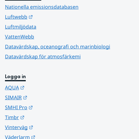
Nationella emissionsdatabasen
Länk till annan webbplats.
Luftwebb
Luftmiljödata
VattenWebb
Datavärdskap, oceanografi och marinbiologi
Datavärdskap för atmosfärkemi
Logga in
Länk till annan webbplats.
AQUA
Länk till annan webbplats.
SIMAIR
Länk till annan webbplats.
SMHI Pro
Länk till annan webbplats.
Timbr
Länk till annan webbplats.
Vinterväg
Länk till annan webbplats.
Väderlarm