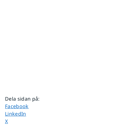
Dela sidan på
:
Dela sidan på
Facebook
Dela sidan på
LinkedIn
Dela sidan på
X