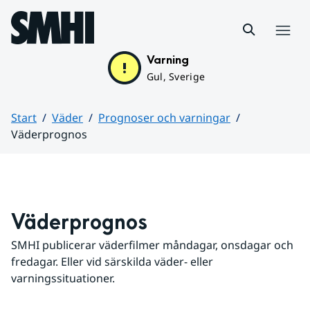
Hoppa till sidans innehåll
Meny
Varning
Gul, Sverige
Start
Väder
Prognoser och varningar
Väderprognos
Huvudinnehåll
Väderprognos
SMHI publicerar väderfilmer måndagar, onsdagar och 
fredagar. Eller vid särskilda väder- eller 
varningssituationer.