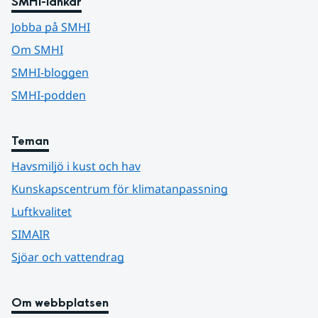
SMHI-länkar
Jobba på SMHI
Om SMHI
SMHI-bloggen
SMHI-podden
Teman
Havsmiljö i kust och hav
Kunskapscentrum för klimatanpassning
Luftkvalitet
SIMAIR
Sjöar och vattendrag
Om webbplatsen