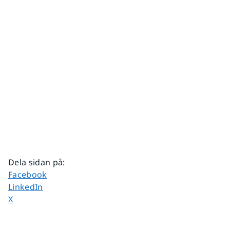
Dela sidan på
:
Dela sidan på
Facebook
Dela sidan på
LinkedIn
Dela sidan på
X