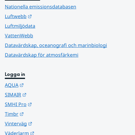
Nationella emissionsdatabasen
Länk till annan webbplats.
Luftwebb
Luftmiljödata
VattenWebb
Datavärdskap, oceanografi och marinbiologi
Datavärdskap för atmosfärkemi
Logga in
Länk till annan webbplats.
AQUA
Länk till annan webbplats.
SIMAIR
Länk till annan webbplats.
SMHI Pro
Länk till annan webbplats.
Timbr
Länk till annan webbplats.
Vinterväg
Länk till annan webbplats.
Väderlarm