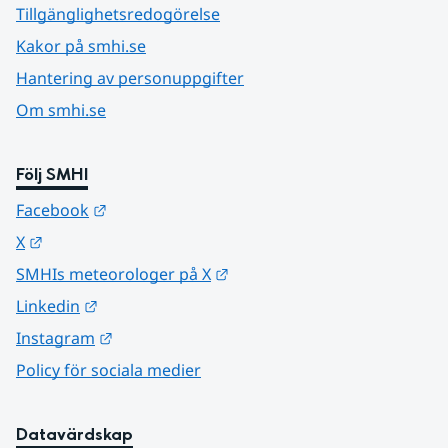
Tillgänglighetsredogörelse
Kakor på smhi.se
Hantering av personuppgifter
Om smhi.se
Följ SMHI
Länk till annan webbplats.
Facebook
Länk till annan webbplats.
X
Länk till annan webbplats.
SMHIs meteorologer på X
Länk till annan webbplats.
Linkedin
Länk till annan webbplats.
Instagram
Policy för sociala medier
Datavärdskap