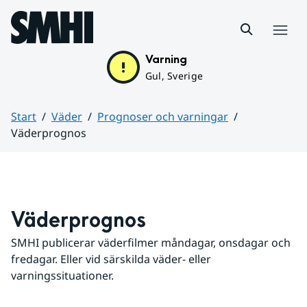
Hoppa till sidans innehåll
Meny
Varning
Gul, Sverige
Start
Väder
Prognoser och varningar
Väderprognos
Huvudinnehåll
Väderprognos
SMHI publicerar väderfilmer måndagar, onsdagar och 
fredagar. Eller vid särskilda väder- eller 
varningssituationer.