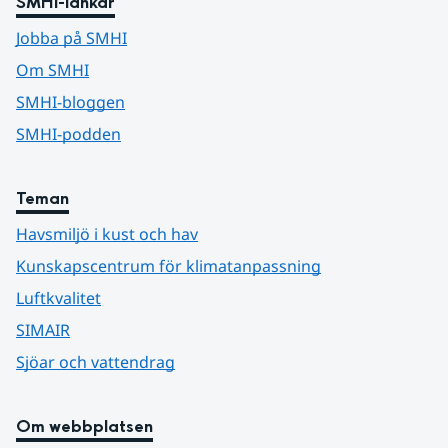
SMHI-länkar
Jobba på SMHI
Om SMHI
SMHI-bloggen
SMHI-podden
Teman
Havsmiljö i kust och hav
Kunskapscentrum för klimatanpassning
Luftkvalitet
SIMAIR
Sjöar och vattendrag
Om webbplatsen