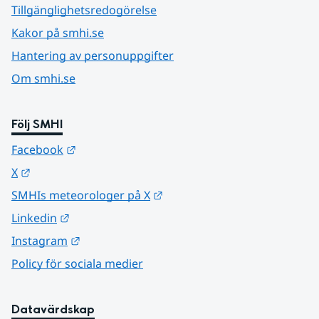
Tillgänglighetsredogörelse
Kakor på smhi.se
Hantering av personuppgifter
Om smhi.se
Följ SMHI
Länk till annan webbplats.
Facebook
Länk till annan webbplats.
X
Länk till annan webbplats.
SMHIs meteorologer på X
Länk till annan webbplats.
Linkedin
Länk till annan webbplats.
Instagram
Policy för sociala medier
Datavärdskap