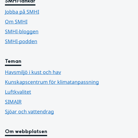
SMHI-länkar
Jobba på SMHI
Om SMHI
SMHI-bloggen
SMHI-podden
Teman
Havsmiljö i kust och hav
Kunskapscentrum för klimatanpassning
Luftkvalitet
SIMAIR
Sjöar och vattendrag
Om webbplatsen