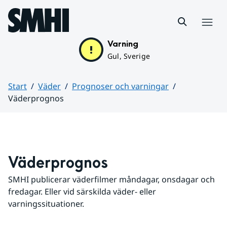
Hoppa till sidans innehåll
Meny
Varning
Gul, Sverige
Start
Väder
Prognoser och varningar
Väderprognos
Huvudinnehåll
Väderprognos
SMHI publicerar väderfilmer måndagar, onsdagar och 
fredagar. Eller vid särskilda väder- eller 
varningssituationer.