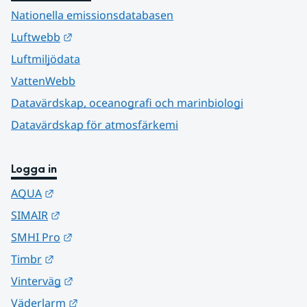
Nationella emissionsdatabasen
Länk till annan webbplats.
Luftwebb
Luftmiljödata
VattenWebb
Datavärdskap, oceanografi och marinbiologi
Datavärdskap för atmosfärkemi
Logga in
Länk till annan webbplats.
AQUA
Länk till annan webbplats.
SIMAIR
Länk till annan webbplats.
SMHI Pro
Länk till annan webbplats.
Timbr
Länk till annan webbplats.
Vinterväg
Länk till annan webbplats.
Väderlarm