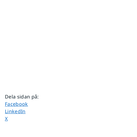
Dela sidan på
:
Dela sidan på
Facebook
Dela sidan på
LinkedIn
Dela sidan på
X